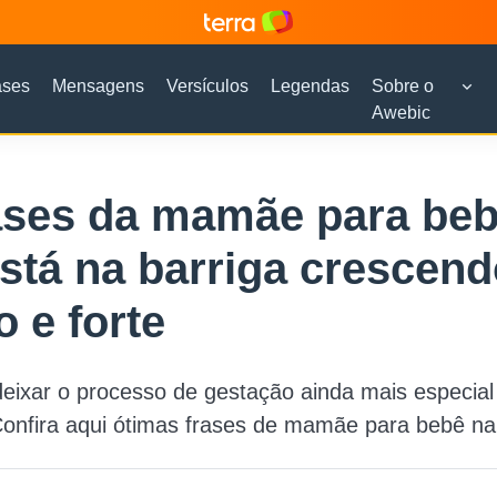
ases
Mensagens
Versículos
Legendas
Sobre o
Awebic
ases da mamãe para be
stá na barriga crescen
o e forte
eixar o processo de gestação ainda mais especial 
Confira aqui ótimas frases de mamãe para bebê na 