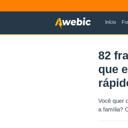
Início
Fr
82 fr
que e
rápid
Você quer d
a família? 