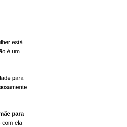
lher está
ção é um
idade para
siosamente
mãe para
s com ela