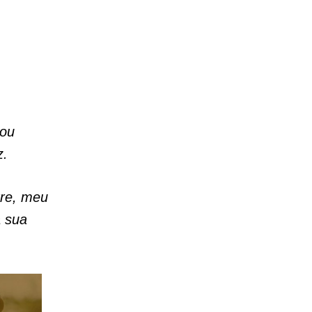
tou
z.
tre, meu
a sua