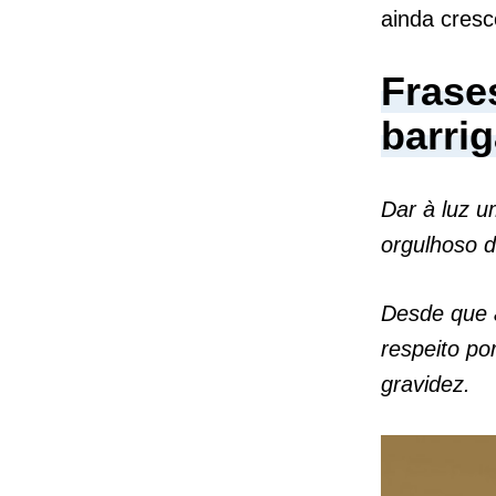
ainda cresc
Frase
barri
Dar à luz u
orgulhoso d
Desde que a
respeito po
gravidez.