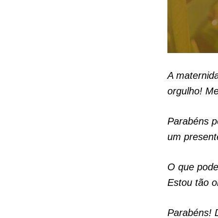
A maternida
orgulho! Me
Parabéns p
um presente
O que pode
Estou tão o
Parabéns! 