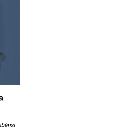
a
abéns!