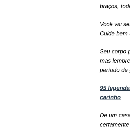
braços, tod
Você vai se
Cuide bem 
Seu corpo 
mas lembre-
período de g
95 legenda
carinho
De um casal
certamente 