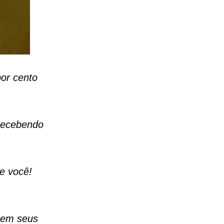
por cento
 recebendo
e você!
 em seus