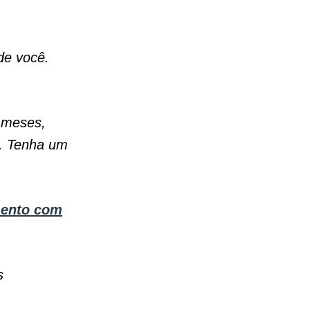
de você.
 meses,
o. Tenha um
mento com
s