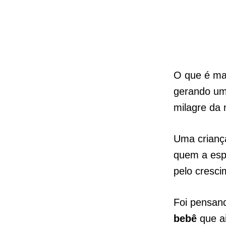
O que é ma
gerando um
milagre da 
Uma criança
quem a esp
pelo cresc
Foi pensan
bebê
que ai