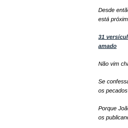
Desde então
está próxim
31 versícu
amado
Não vim ch
Se confessa
os pecados 
Porque João
os publican