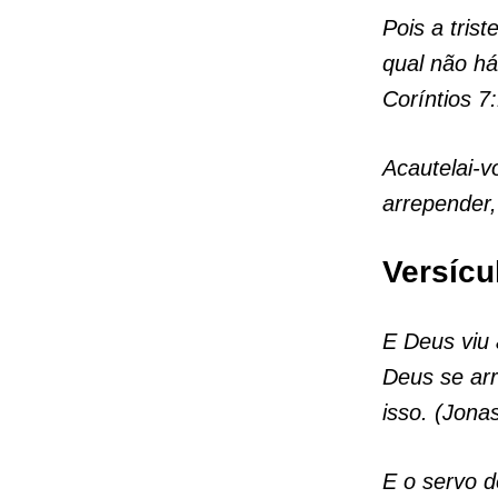
Pois a tris
qual não há
Coríntios 7
Acautelai-v
arrepender,
Versícu
E Deus viu
Deus se arr
isso. (Jona
E o servo 