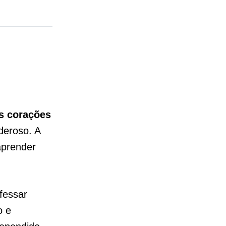
s corações
deroso. A
aprender
fessar
o e