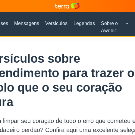
ases
Mensagens
Versículos
Legendas
Sobre o
Awebic
rsículos sobre
endimento para trazer o
lo que o seu coração
ura
a limpar seu coração de todo o erro que cometeu 
rdadeiro perdão? Confira aqui uma excelente sele