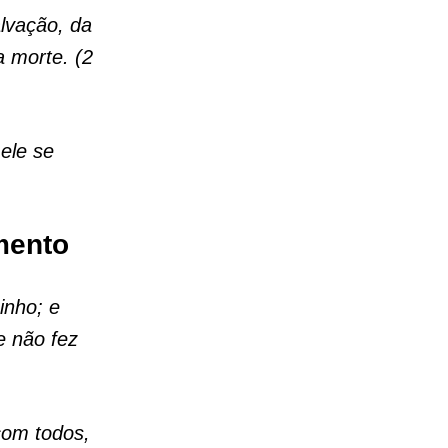
lvação, da
 morte. (2
 ele se
mento
inho; e
e não fez
com todos,