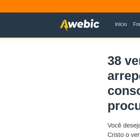
Início
Fr
38 ve
arrep
conso
proc
Você desej
Cristo o ve