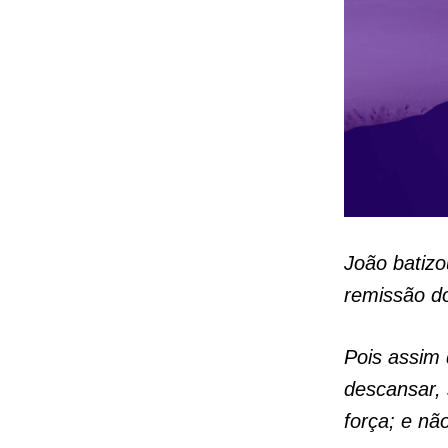
João batizo
remissão d
Pois assim 
descansar, 
força; e nã