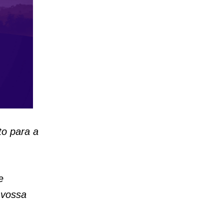
to para a
e
 vossa