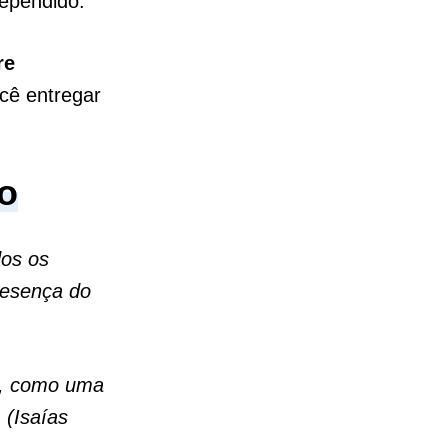
rependido.
re
cê entregar
o
dos os
resença do
e, como uma
 (Isaías