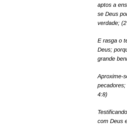
aptos a ens
se Deus po
verdade; (2
E rasga o t
Deus; porqu
grande beni
Aproxime-s
pecadores; 
4:8)
Testificand
com Deus e 