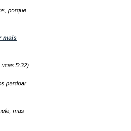
os, porque
r mais
Lucas 5:32)
os perdoar
nele; mas