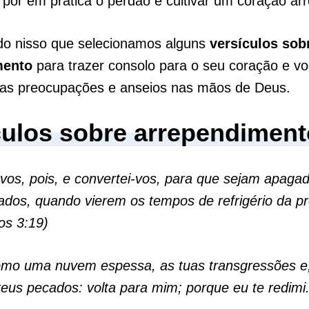
pôr em prática o perdão e cultivar um coração ar
do nisso que selecionamos alguns
versículos sob
mento
para trazer consolo para o seu coração e vo
uas preocupações e anseios nas mãos de Deus.
culos sobre arrependiment
vos, pois, e convertei-vos, para que sejam apaga
ados, quando vierem os tempos de refrigério da p
os 3:19)
omo uma nuvem espessa, as tuas transgressões 
eus pecados: volta para mim; porque eu te redimi.