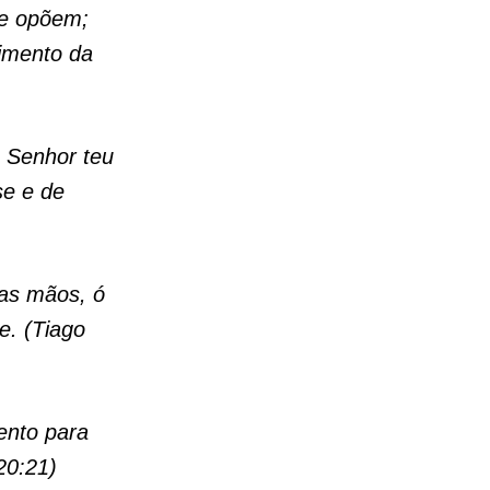
se opõem;
imento da
o Senhor teu
se e de
uas mãos, ó
e. (Tiago
ento para
20:21)