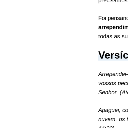
precisamos 
Foi pensan
arrependi
todas as s
Versí
Arrependei-
vossos pec
Senhor. (At
Apaguei, c
nuvem, os t