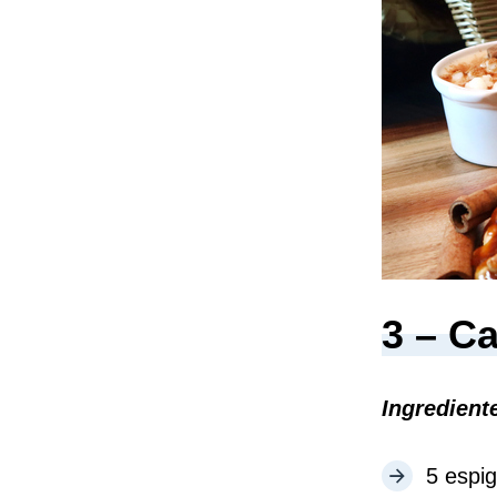
3 – C
Ingredient
5 espi