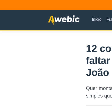
Início
Fr
12 c
falta
João
Quer montar
simples que