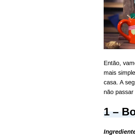
Então, vamo
mais simple
casa. A seg
não passar
1 – B
Ingredient