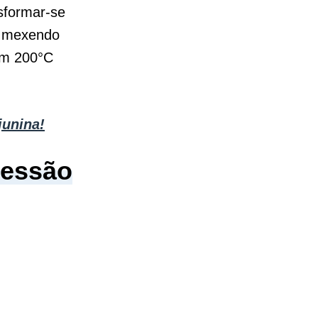
nsformar-se
o mexendo
 em 200°C
junina!
ressão