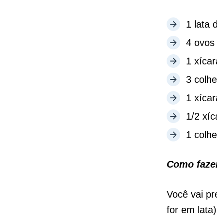
1 lata 
4 ovos
1 xíca
3 colh
1 xíca
1/2 xíc
1 colh
Como faze
Você vai pr
for em lata