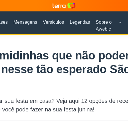
ases
Mensagens
Versículos
Legendas
Sobre o
Awebic
omidinhas que não pod
r nesse tão esperado Sã
 sua festa em casa? Veja aqui 12 opções de rece
 você pode fazer na sua festa junina!