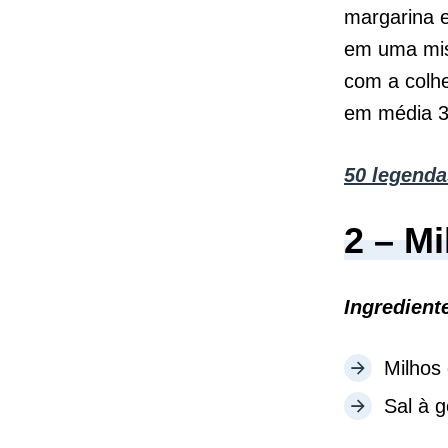
margarina e
em uma mis
com a colhe
em média 3
50 legenda
2 – M
Ingredient
Milhos
Sal à g