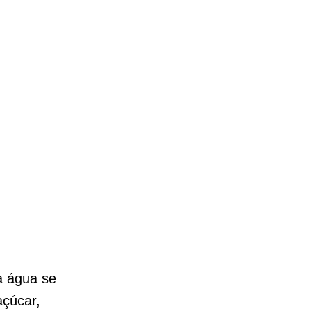
 a água se
açúcar,