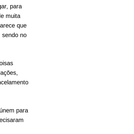
ar, para
de muita
parece que
m sendo no
oisas
rações,
ncelamento
eúnem para
recisaram