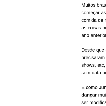
Muitos bras
começar a
comida de m
as coisas p
ano anterio
Desde que o
precisaram
shows, etc
sem data p
E como Jun
dançar
muit
ser modific