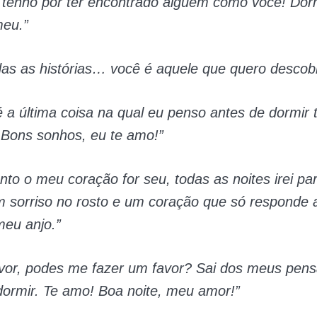
 tenho por ter encontrado alguém como você! Do
eu.”
das as histórias… você é aquele que quero descobr
 a última coisa na qual eu penso antes de dormir 
! Bons sonhos, eu te amo!”
nto o meu coração for seu, todas as noites irei p
 sorriso no rosto e um coração que só responde 
meu anjo.”
avor, podes me fazer um favor? Sai dos meus pen
dormir. Te amo! Boa noite, meu amor!”