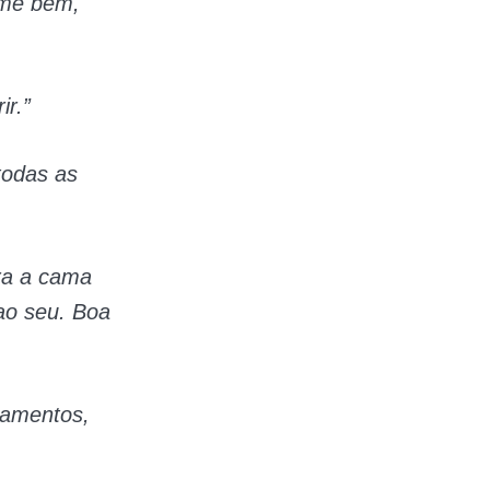
rme bem,
ir.”
todas as
ara a cama
ao seu. Boa
samentos,