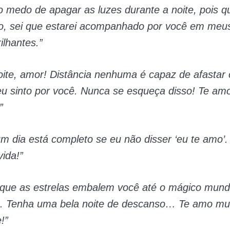
o medo de apagar as luzes durante a noite, pois q
o, sei que estarei acompanhado por você em meu
ilhantes.”
oite, amor! Distância nenhuma é capaz de afastar 
eu sinto por você. Nunca se esqueça disso! Te amo
”
m dia está completo se eu não disser ‘eu te amo’.
ida!”
 que as estrelas embalem você até o mágico mun
. Tenha uma bela noite de descanso… Te amo mui
!”