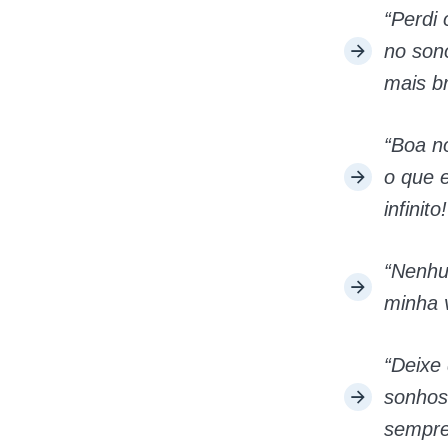
“Perdi 
no son
mais br
“Boa n
o que 
infinito!
“Nenhu
minha v
“Deixe
sonhos
sempre