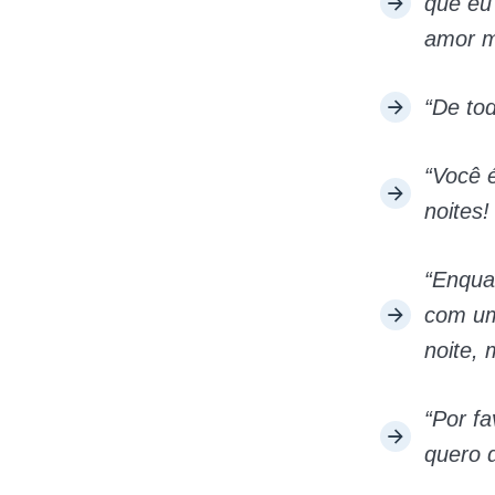
que eu
amor m
“De to
“Você é
noites
“Enqua
com um
noite, 
“Por f
quero 