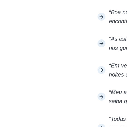
“Boa n
encontr
“As es
nos gui
“Em ve
noites
“Meu am
saiba q
“Todas