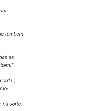
anhã
 que também
odas as
 bem!”
cordar,
amo!”
e na sorte