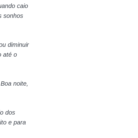
uando caio
s sonhos
ou diminuir
 até o
 Boa noite,
do dos
to e para