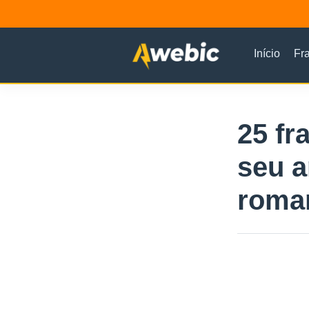
Início
Fr
25 fr
seu a
roman