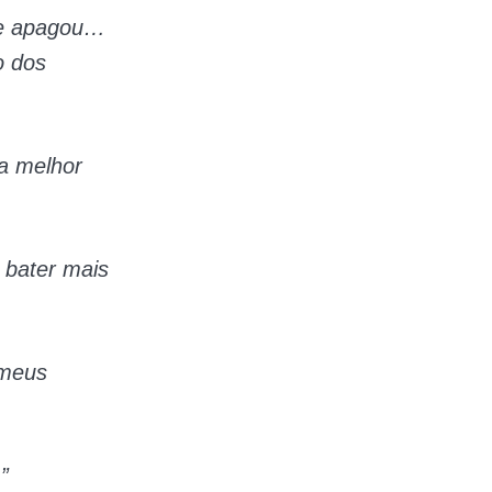
 se apagou…
o dos
a melhor
 bater mais
 meus
”