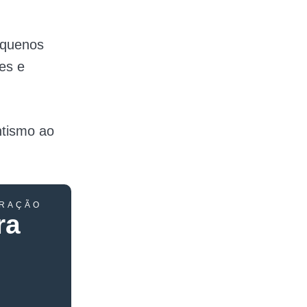
equenos
es e
ntismo ao
ERAÇÃO
ra