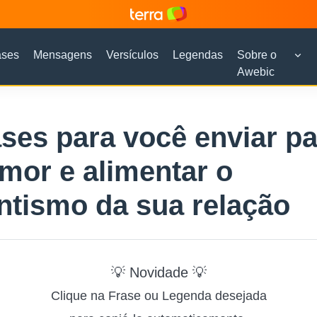
ases
Mensagens
Versículos
Legendas
Sobre o
Awebic
ases para você enviar pa
mor e alimentar o
tismo da sua relação
💡 Novidade 💡
Clique na Frase ou Legenda desejada