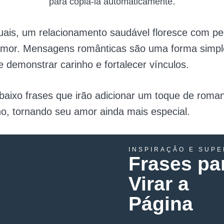
.
para copiá-la automaticamente
tuais, um relacionamento saudável floresce com p
amor. Mensagens românticas são uma forma simpl
 demonstrar carinho e fortalecer vínculos.
aixo frases que irão adicionar um toque de roma
no, tornando seu amor ainda mais especial.
INSPIRAÇÃO E SUP
Frases pa
Virar a
Página