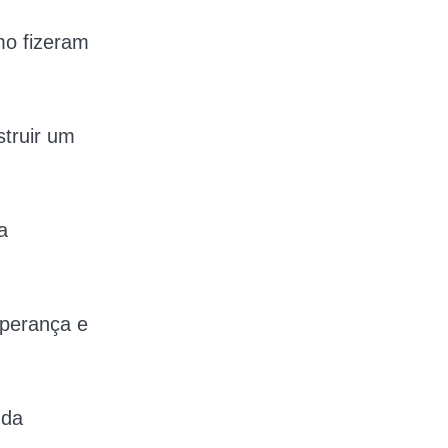
mo fizeram
struir um
a
sperança e
 da