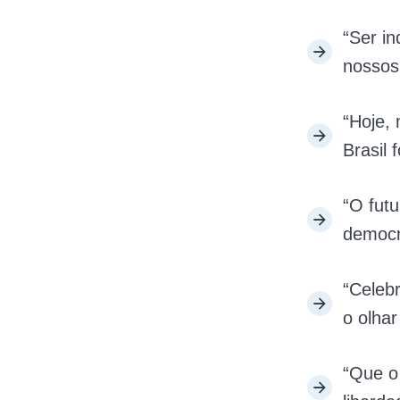
“Ser in
nossos
“Hoje,
Brasil f
“O fut
democra
“Celeb
o olhar
“Que o