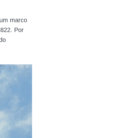
 um marco
1822. Por
ado