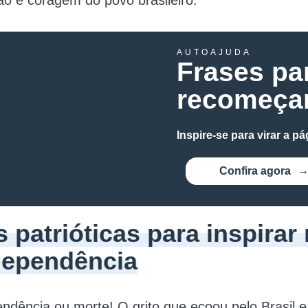
o e coragem do povo brasileiro.
AUTOAJUDA
Frases pa
recomeça
Inspire-se para virar a pá
Confira agora
 patrióticas para inspirar
dependência
ndência ou morte! O grito que ecoou pelo Brasil e