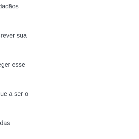
idadãos
crever sua
teger esse
ue a ser o
 das