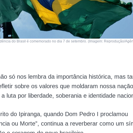
dência do Brasil é comemorado no dia 7 de setembro. (Imagem: Reprodução/Agênc
não só nos lembra da importância histórica, mas 
efletir sobre os valores que moldaram nossa nação
a luta por liberdade, soberania e identidade nacion
rito do Ipiranga, quando Dom Pedro I proclamou
ncia ou Morte”, continua a reverberar como um sí