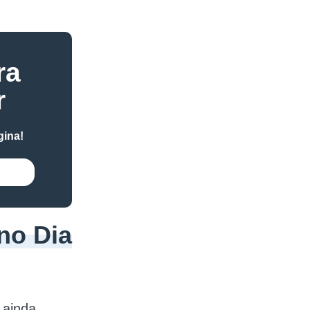
ra
r
gina!
 no Dia
 ainda