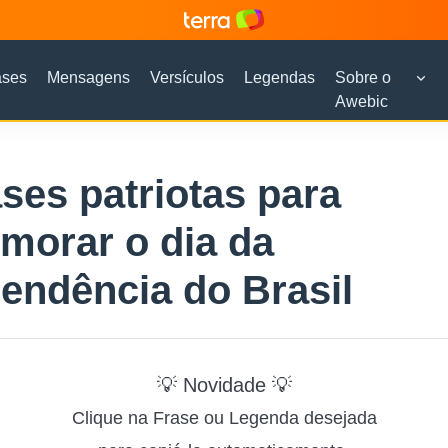
ases
Mensagens
Versículos
Legendas
Sobre o
Awebic
ases patriotas para
morar o dia da
endência do Brasil
💡 Novidade 💡
Clique na Frase ou Legenda desejada