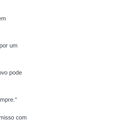
 em
 por um
povo pode
empre.”
omisso com