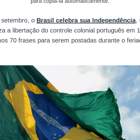
.
para copiá-la automaticamente
e setembro, o
Brasil celebra sua Independência
,
za a libertação do controle colonial português em 
mos 70 frases para serem postadas durante o feri