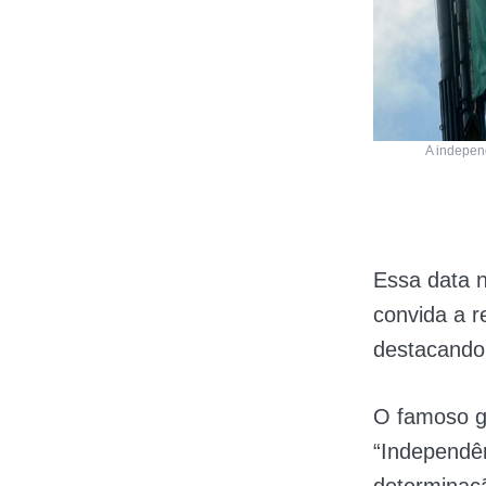
A indepen
Essa data 
convida a r
destacando 
O famoso g
“Independê