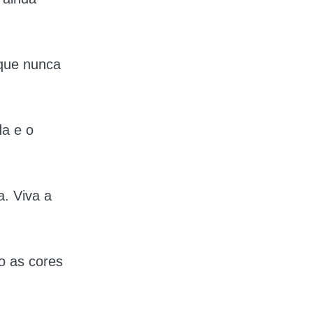
 que nunca
da e o
. Viva a
o as cores