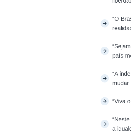
liberda
“O Bras
realida
“Sejam
país me
“A ind
mudar o
“Viva o
“Neste
a igual