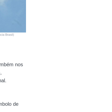
ia Brasil)
também nos
,
al.
mbolo de