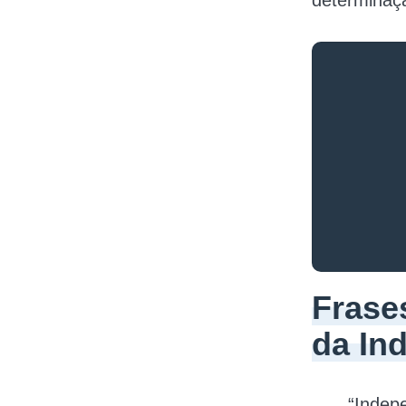
determinaçã
Frases
da In
“Indepe