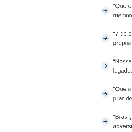
“Que o
melhor
“7 de 
própria
“Nossa 
legado.
“Que a
pilar d
“Brasil
advers