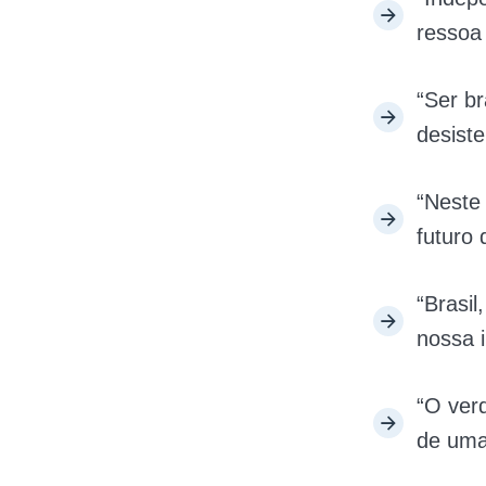
ressoa
“Ser br
desiste
“Neste
futuro 
“Brasi
nossa 
“O ver
de uma