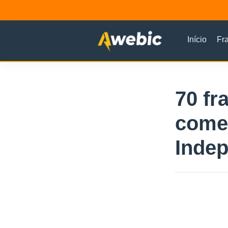
Início
Fr
70 fr
come
Indep