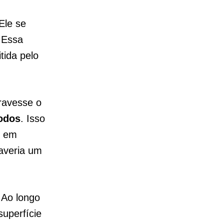
 Ele se
. Essa
ida pelo
travesse o
nodos
. Isso
e em
haveria um
 Ao longo
superfície