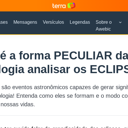
ases
Mensagens
Versículos
Legendas
Sobre o
Awebic
 é a forma PECULIAR d
logia analisar os ECLIP
 são eventos astronômicos capazes de gerar signi
rologia! Entenda como eles se formam e o modo c
 nossas vidas.