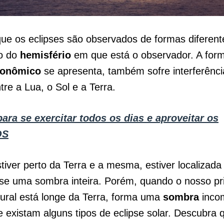
que os eclipses são observados de formas diferent
o do
hemisfério
em que está o observador. A for
ronômico
se apresenta, também sofre interferênci
ntre a Lua, o Sol e a Terra.
para se exercitar todos os dias e aproveitar os
OS
tiver perto da Terra e a mesma, estiver localizada
-se uma sombra inteira. Porém, quando o nosso pri
ural está longe da Terra, forma uma
sombra
incom
 existam alguns tipos de eclipse solar. Descubra 