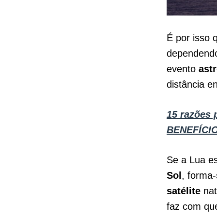
É por isso 
dependend
evento
ast
distância e
15 razões 
BENEFÍCI
Se a Lua es
Sol
, forma
satélite
nat
faz com que