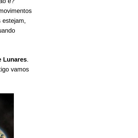
não é?
 movimentos
 estejam,
quando
e Lunares
.
rtigo vamos