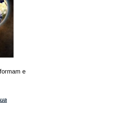
e formam e
Lua