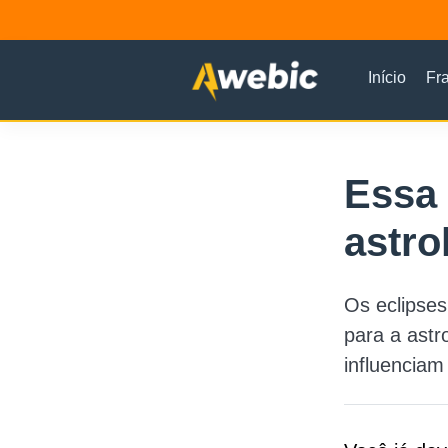
Início
Fr
Essa
astro
Os eclipses
para a ast
influenciam