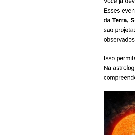
Você já dev
Esses even
da
Terra, S
são projeta
observados
Isso permit
Na astrolog
compreende