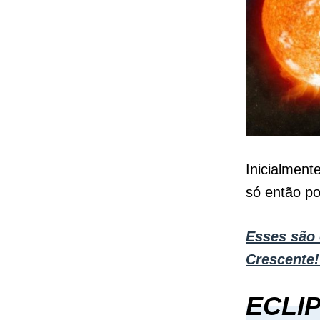
Inicialment
só então p
Esses são 
Crescente
ECLI