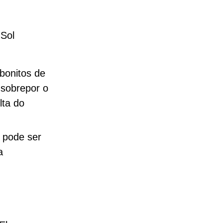
 Sol
bonitos de
 sobrepor o
lta do
e pode ser
a