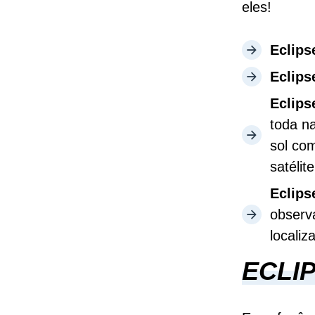
eles!
Eclips
Eclips
Eclips
toda n
sol co
satélit
Eclips
observ
locali
ECLI