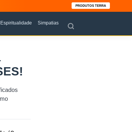
PRODUTOS TERRA
Espiritualidade
Simpatias
a
SES!
ficados
omo