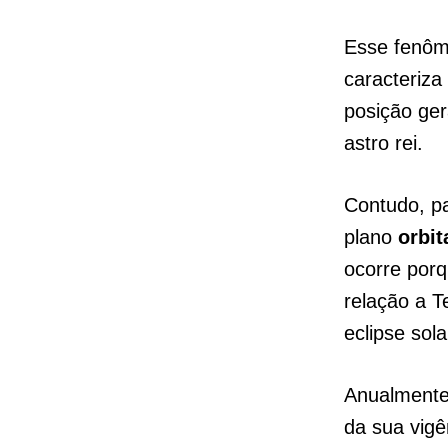
Esse fenôm
caracteriza
posição ge
astro rei.
Contudo, pa
plano
orbit
ocorre porq
relação a T
eclipse sol
Anualmente
da sua vigê