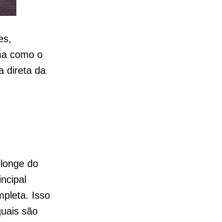
es,
ma como o
a direta da
 longe do
ncipal
pleta. Isso
quais são