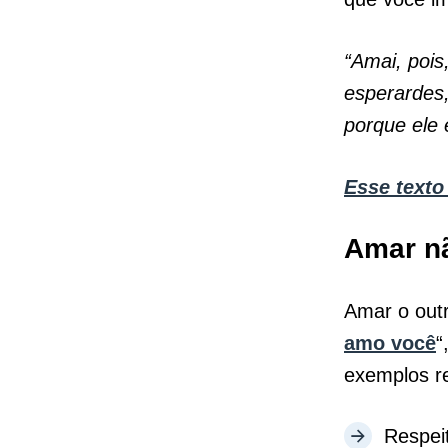
“Amai, pois
esperardes,
porque ele 
Esse texto
Amar nã
Amar o outr
amo você
“
exemplos r
Respeit