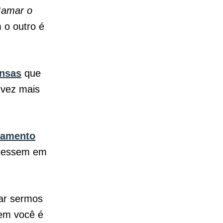
“
amar o
 o outro é
ensas
que
 vez mais
namento
ecessem em
ar sermos
uem você é