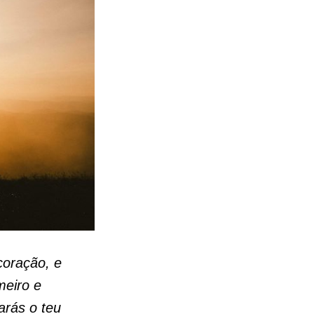
coração, e
meiro e
rás o teu