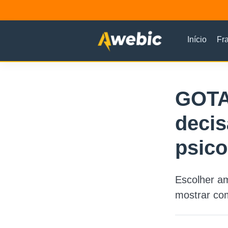
Início
Fr
GOTA
deci
psico
Escolher am
mostrar co