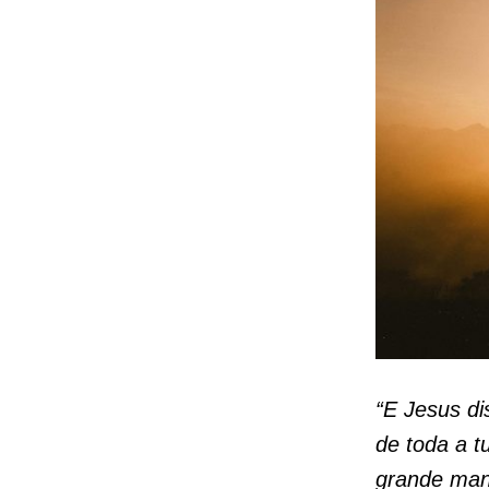
“E Jesus di
de toda a t
grande man