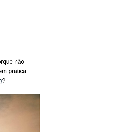
porque não
m pratica
m
?