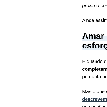
próximo co
Ainda assim
Amar 
esfor
E quando q
completam
pergunta n
Mas o que e
descrevem
que você i