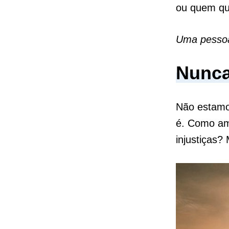
ou quem qu
Uma pessoa
Nunca 
Não estamos
é. Como am
injustiças?