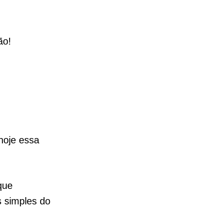
ão!
hoje essa
que
s simples do