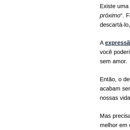
Existe uma 
próximo
“. 
descartá-l
A
expressã
você poderi
sem amor.
Então, o de
acabam sen
nossas vida
Mas precis
melhor em q