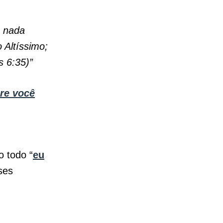
m nada
 Altíssimo;
s 6:35)”
re você
o todo “
eu
ses