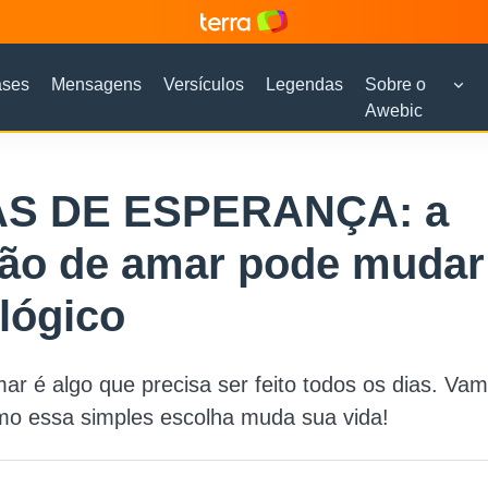
ases
Mensagens
Versículos
Legendas
Sobre o
Awebic
S DE ESPERANÇA: a
são de amar pode mudar
lógico
ar é algo que precisa ser feito todos os dias. Vam
mo essa simples escolha muda sua vida!