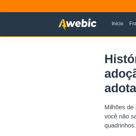
Início
Fr
Histó
adoçã
adot
Milhões de
você não sa
quadrinhos