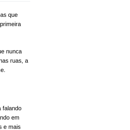
oas que
primeira
ue nunca
nas ruas, a
me.
 falando
endo em
s e mais