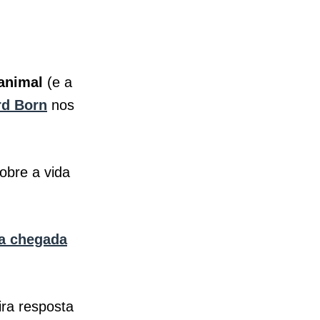
 animal
(e a
rd Born
nos
obre a vida
a chegada
ira resposta