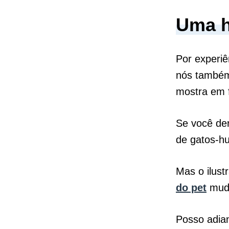
Uma h
Por experiê
nós também!
mostra em 
Se você der
de gatos-hu
Mas o ilus
do pet
mudo
Posso adian