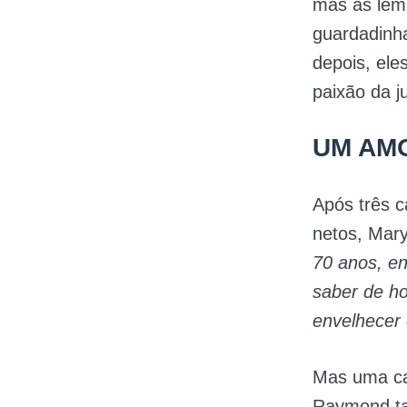
mas as lem
guardadinh
depois, ele
paixão da j
UM AMO
Após três c
netos, Mary
70 anos, en
saber de ho
envelhecer
Mas uma ca
Raymond ta