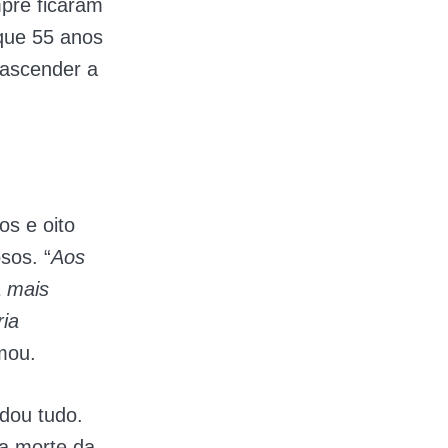
pre ficaram
que 55 anos
eascender a
os e oito
sos. “
Aos
a mais
ria
rmou.
dou tudo.
a morte da