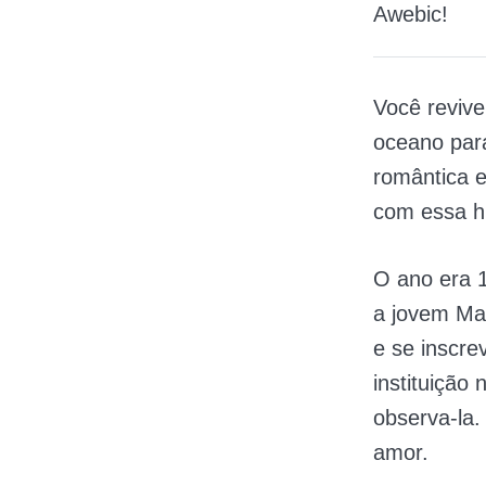
Awebic!
Você reviv
oceano para
romântica e
com essa hi
O ano era 
a jovem Mar
e se inscr
instituição
observa-la.
amor.