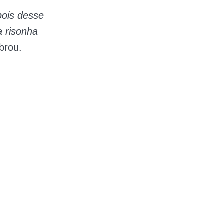
pois desse
a risonha
brou.