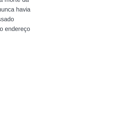
nunca havia
ssado
 o endereço