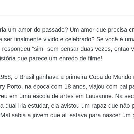
eria um amor do passado? Um amor que precisa cr
 ser finalmente vivido e celebrado? Se você é u
 respondeu “sim” sem pensar duas vezes, então va
stória que parece um enredo de filme!
1958, o Brasil ganhava a primeira Copa do Mundo 
y Porto, na época com 18 anos, viajou com pai p
eveu em uma escola de artes em Lausanne. Na secr
 na qual iria estudar, ela avistou um rapaz que não
 Mal sabia a jovem que ali estava para nascer um