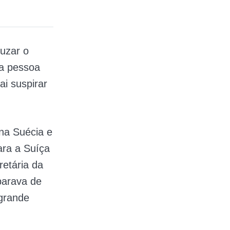
uzar o
ma pessoa
i suspirar
na Suécia e
ara a Suíça
etária da
 parava de
 grande