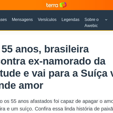
ases
Mensagens
Versículos
Legendas
Sobre o
Awebic
55 anos, brasileira
contra ex-namorado da
tude e vai para a Suíça 
ande amor
os 55 anos afastados foi capaz de apagar o amo
ira e um suíço. Confira essa linda história de paix