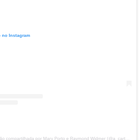
o no Instagram
Uma publicação compartilhada por Mary Porto e Raymond Widmer (@a_carta_amarela)