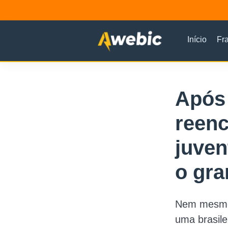
Início
Fr
Após 
reen
juven
o gr
Nem mesmo 
uma brasile