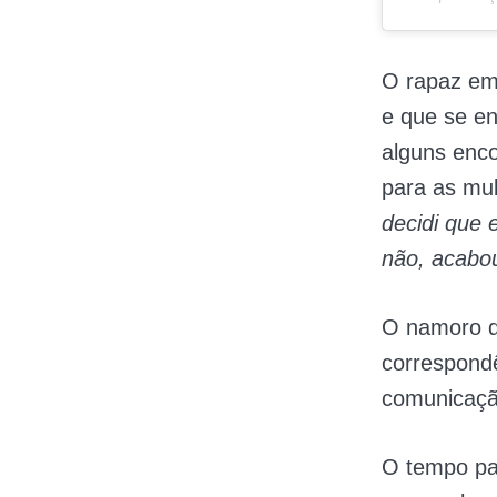
O rapaz em
e que se en
alguns enc
para as mul
decidi que e
não, acabo
O namoro d
correspondê
comunicação
O tempo pa