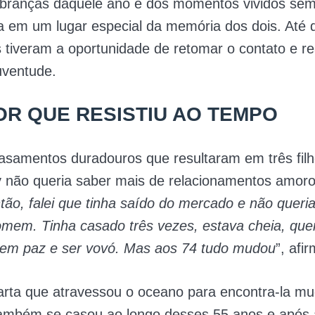
branças daquele ano e dos momentos vividos sem
a em um lugar especial da memória dos dois. Até 
s tiveram a oportunidade de retomar o contato e r
uventude.
R QUE RESISTIU AO TEMPO
asamentos duradouros que resultaram em três filh
 não queria saber mais de relacionamentos amoro
tão, falei que tinha saído do mercado e não queri
mem. Tinha casado três vezes, estava cheia, que
 em paz e ser vovó. Mas aos 74 tudo mudou
”, afi
rta que atravessou o oceano para encontra-la mu
mbém se casou ao longo desses 55 anos e após 