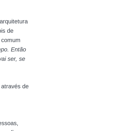
rquitetura
ois de
to comum
mpo. Então
vai ser, se
 através de
essoas,