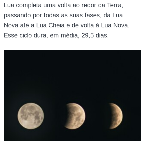
Lua completa uma volta ao redor da Terra,
passando por todas as suas fases, da Lua
Nova até a Lua Cheia e de volta à Lua Nova.
Esse ciclo dura, em média, 29,5 dias.