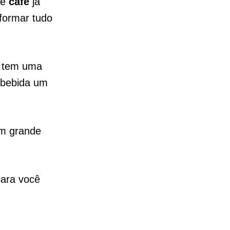
de
café
já
sformar tudo
s tem uma
 bebida um
um grande
para você