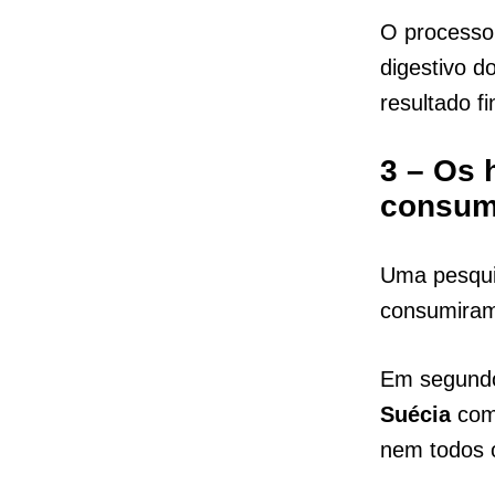
O processo
digestivo 
resultado fi
3 – Os 
consum
Uma pesqui
consumiram 
Em segundo
Suécia
com
nem todos o