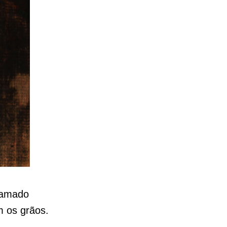
hamado
m os grãos.