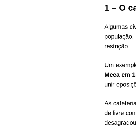
1 – O c
Algumas civ
população, 
restrição.
Um exemplo 
Meca em 1
unir oposiç
As cafeter
de livre co
desagradou 