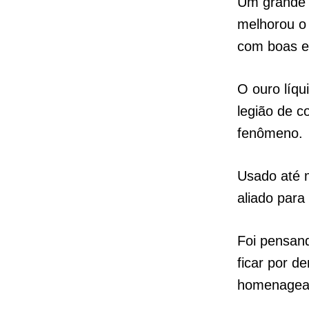
Um grande 
melhorou o 
com boas en
O ouro líq
legião de c
fenômeno.
Usado até 
aliado para
Foi pensan
ficar por d
homenagear 