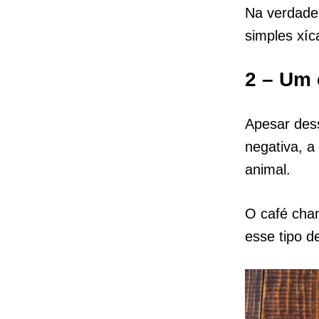
Na verdade
simples xíc
2 – Um 
Apesar des
negativa, a
animal.
O café ch
esse tipo d