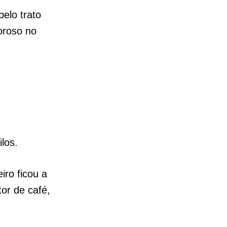
elo trato
oroso no
los.
iro ficou a
or de café,