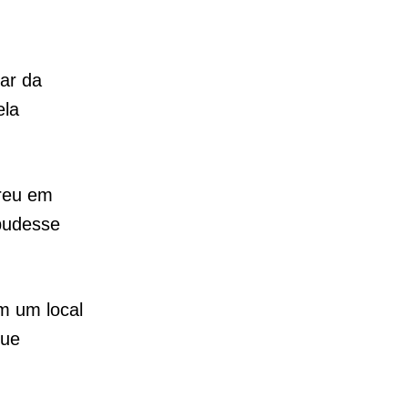
dar da
ela
rreu em
 pudesse
m um local
que