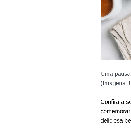
Uma pausa p
(Imagens: 
Confira a s
comemorar 
deliciosa b