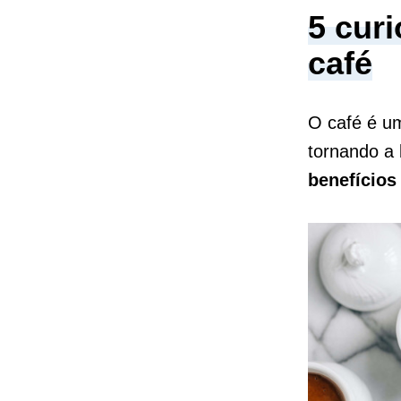
5 cur
café
O café é um
tornando a
benefícios