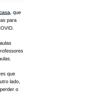
casa,
que
das para
COVID.
aulas
professores
ulas.
res que
utro lado,
perder o