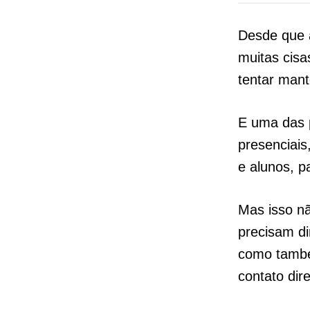
Desde que 
muitas cisa
tentar man
E uma das p
presenciais
e alunos, p
Mas isso nã
precisam di
como també
contato dir