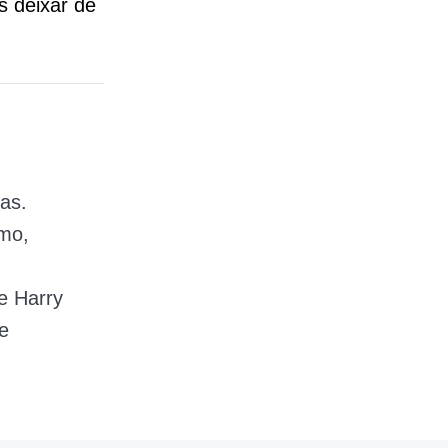
 deixar de
as.
mo,
 e Harry
te