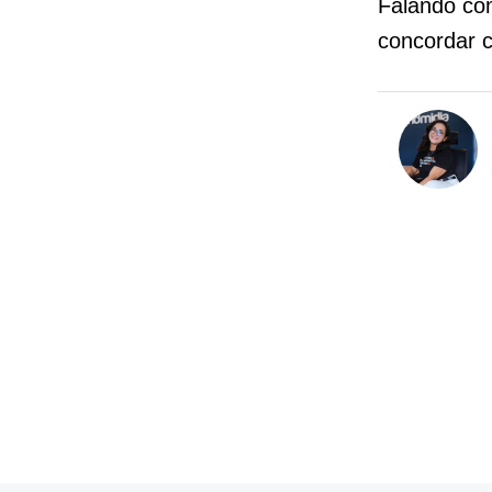
Falando co
concordar