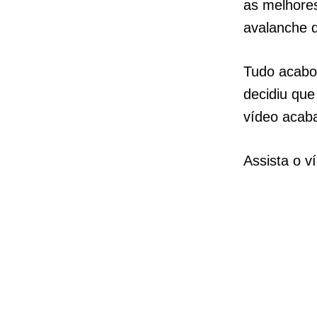
as melhore
avalanche d
Tudo acabo
decidiu que
vídeo acaba
Assista o v