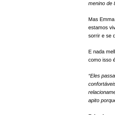
menino de 
Mas Emma s
estamos vi
sorrir e se 
E nada melh
como isso é
“Eles pass
confortávei
relacionam
apito porqu