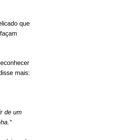
licado que
 façam
 reconhecer
disse mais:
ir de um
ha.”