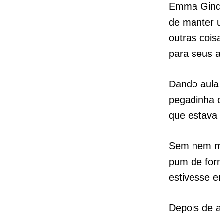
Emma Ginde
de manter 
outras coi
para seus a
Dando aula 
pegadinha c
que estava
Sem nem me
pum de for
estivesse 
Depois de 