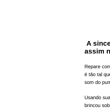
A sinc
assim 
Repare como
é tão tal q
som do pum
Usando suas
brincou so