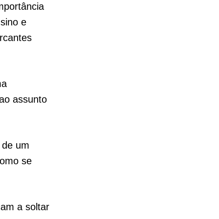
mportância
sino e
rcantes
ma
 ao assunto
 de um
como se
am a soltar