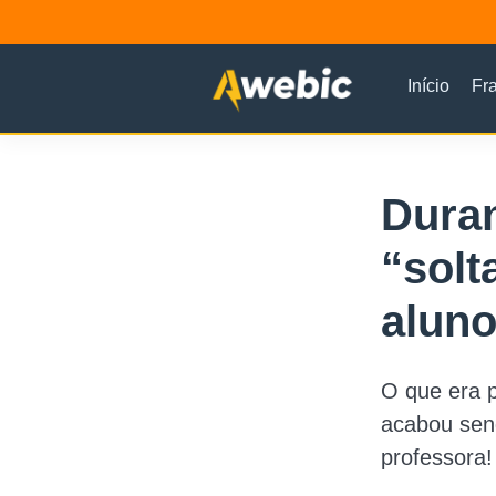
Início
Fr
Duran
“solt
aluno
O que era 
acabou sen
professora!