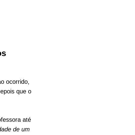
os
o ocorrido,
depois que o
ofessora até
idade de um