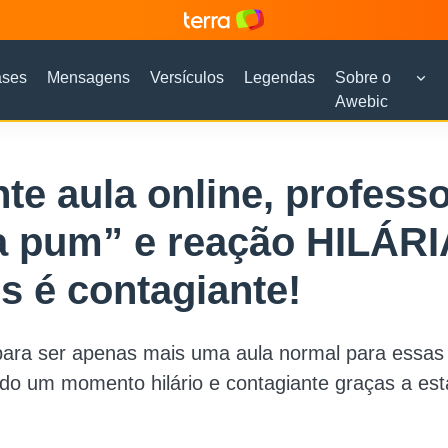
ases
Mensagens
Versículos
Legendas
Sobre o
Awebic
te aula online, profess
a pum” e reação HILÁRI
s é contagiante!
para ser apenas mais uma aula normal para essas 
do um momento hilário e contagiante graças a est