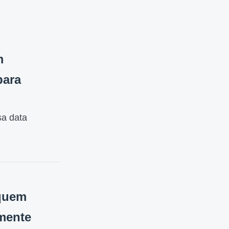
m
para
sa data
 quem
mente