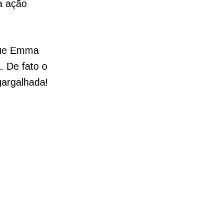
a ação
que Emma
. De fato o
gargalhada!