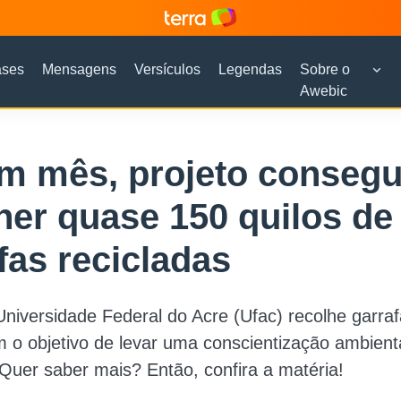
ases
Mensagens
Versículos
Legendas
Sobre o
Awebic
m mês, projeto conseg
her quase 150 quilos de
fas recicladas
Universidade Federal do Acre (Ufac) recolhe garraf
m o objetivo de levar uma conscientização ambient
Quer saber mais? Então, confira a matéria!