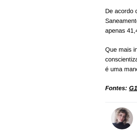
De acordo 
Saneamento)
apenas 41,4
Que mais in
conscientiz
é uma manei
Fontes:
G