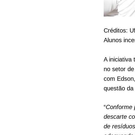
Créditos: U
Alunos inc
A iniciati
no setor d
com Edson,
questão da 
“
Conforme p
descarte co
de resíduos