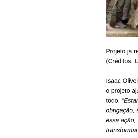
Projeto já 
(Créditos: 
Isaac Olive
o projeto 
todo. “
Esta
obrigação,
essa ação, 
transforma