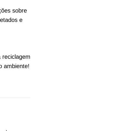
ções sobre
letados e
a reciclagem
o ambiente!