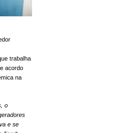
edor
ue trabalha
De acordo
êmica na
, o
 geradores
iva e se