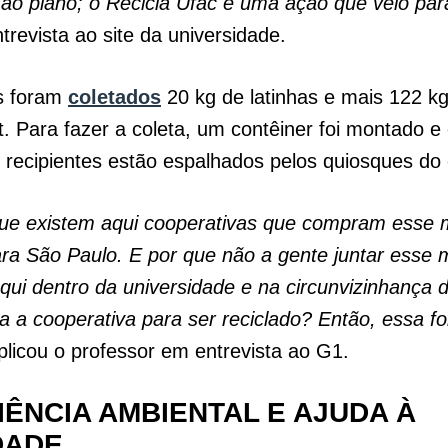
o plano; o Recicla Ufac é uma ação que veio para
trevista ao site da universidade.
 foram
coletados
20 kg de latinhas e mais 122 k
t. Para fazer a coleta, um contêiner foi montado e
 recipientes estão espalhados pelos quiosques do
ue existem aqui cooperativas que compram esse m
 São Paulo. E por que não a gente juntar esse m
qui dentro da universidade e na circunvizinhança 
 a cooperativa para ser reciclado? Então, essa foi
xplicou o professor em entrevista ao G1.
ÊNCIA AMBIENTAL E AJUDA À
DADE