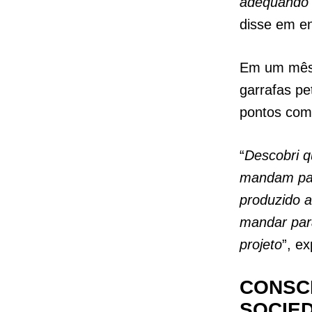
adequando a
disse em en
Em um mês
garrafas pe
pontos com
“
Descobri q
mandam para
produzido a
mandar para
projeto
”, e
CONSCI
SOCIE