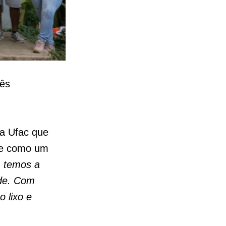
mês
da Ufac que
de como um
; temos a
ade. Com
 lixo e