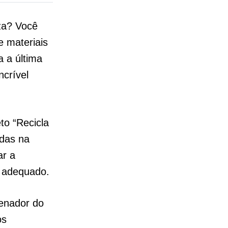
iza? Você
e materiais
a a última
ncrível
to “Recicla
adas na
ar a
l adequado.
denador do
os