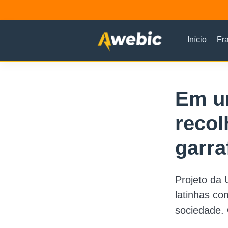
Início
Fr
Em u
recol
garra
Projeto da 
latinhas co
sociedade. 