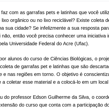
faz com as garrafas pets e latinhas que você util
lixo orgânico ou no lixo reciclável? Existe coleta d
 na sua cidade? Se infelizmente a sua resposta par
i não, então você precisa conhecer uma iniciativa i
ela Universidade Federal do Acre (Ufac).
or alunos do curso de Ciências Biológicas, o proje
 coleta de garrafas pet e latinhas que são descart
e e nas regiões em torno. O objetivo é conscientiz
a coletar esse material e a colocá-lo em um loca
tiu do professor Edson Guilherme da Silva, o coor
extensão do curso que conta com a participação d