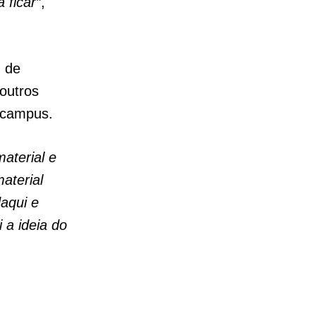
 ficar”
,
g de
 outros
 campus.
aterial e
aterial
daqui e
 a ideia do