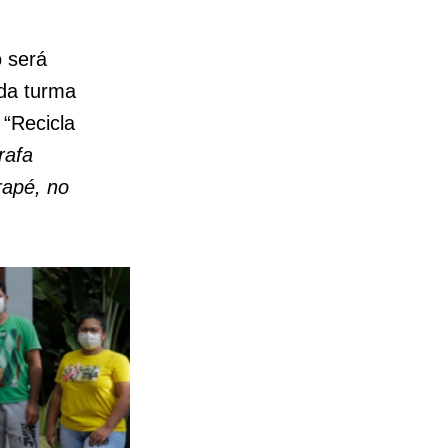
o será
da turma
 “Recicla
rafa
rapé, no