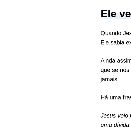
Ele v
Quando Jes
Ele sabia e
Ainda assi
que se nós 
jamais.
Há uma fras
Jesus veio 
uma dívida