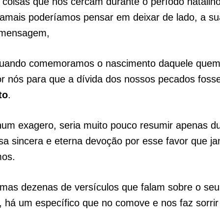
coisas que nos cercam durante o período natalino,
jamais poderíamos pensar em deixar de lado, a su
 mensagem,
quando comemoramos o nascimento daquele quem
r nós para que a dívida dos nossos pecados fosse
to
.
um exagero, seria muito pouco resumir apenas du
sa sincera e eterna devoção por esse favor que j
os.
umas dezenas de versículos que falam sobre o seu
 há um específico que no comove e nos faz sorrir