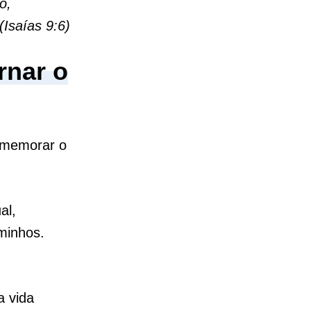
o,
(Isaías 9:6)
rnar o
comemorar o
al,
minhos.
a vida