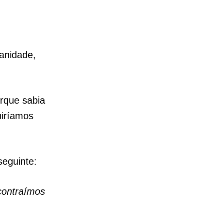
anidade,
rque sabia
uiríamos
seguinte:
contraímos