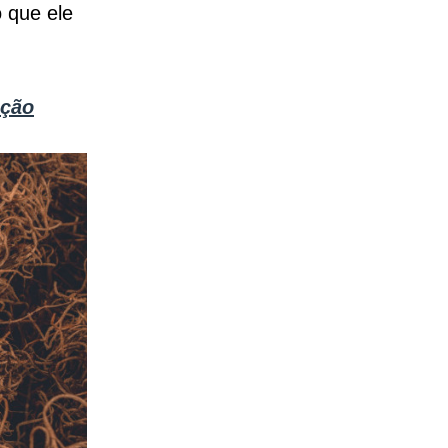
o que ele
ação