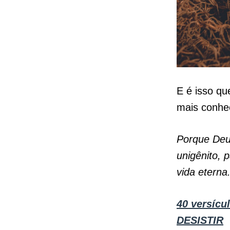
E é isso qu
mais conhe
Porque Deu
unigênito, 
vida eterna
40 versícu
DESISTIR