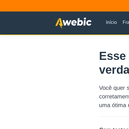
Início
Fr
Esse 
verda
Você quer s
corretament
uma ótima 