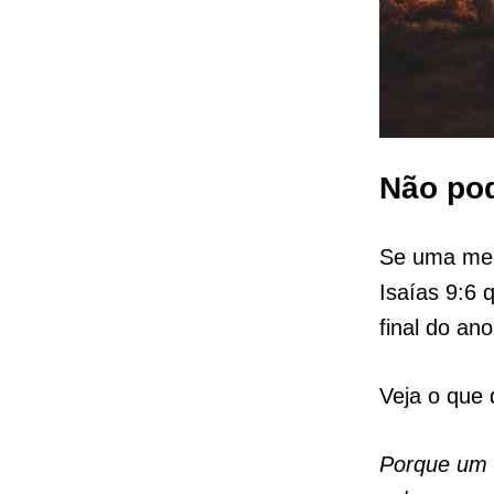
Não pod
Se uma mens
Isaías 9:6 
final do an
Veja o que d
Porque um m