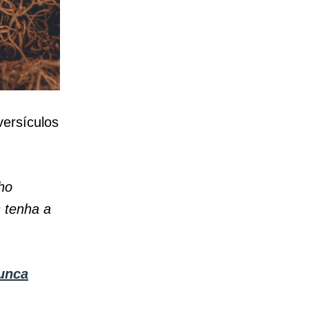
versículos
ho
s tenha a
nunca