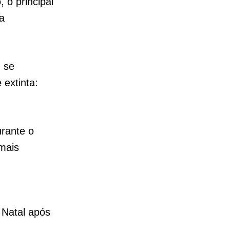
 o principal
a
 se
 extinta:
rante o
amais
 Natal após