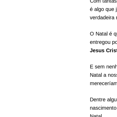
Com tantas 
é algo que 
verdadeira
O Natal é 
entregou po
Jesus Cris
E sem nenh
Natal a nos
mereceríam
Dentre alg
nascimento,
Natal.