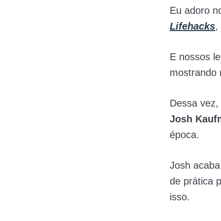
Eu adoro no
Lifehacks
,
E nossos l
mostrando 
Dessa vez, 
Josh Kauf
época.
Josh acaba
de prática 
isso.