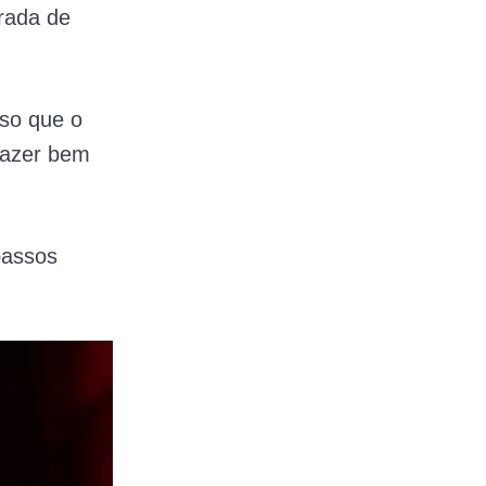
urada de
sso que o
fazer bem
assos