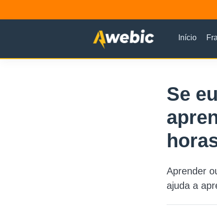
Início
Fr
Se eu
apren
horas
Aprender o
ajuda a apr