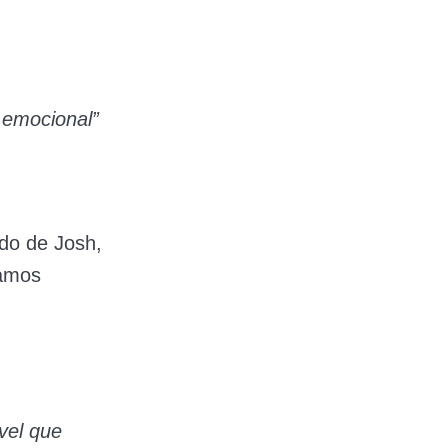
é emocional”
odo de Josh,
mamos
vel que