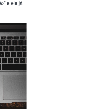
do”
e ele já