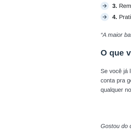
3.
Remov
4.
Prat
“A maior ba
O que v
Se você já 
conta pra 
qualquer n
Gostou do 