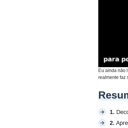
Eu ainda não l
realmente faz 
Resum
1.
Deco
2.
Apren