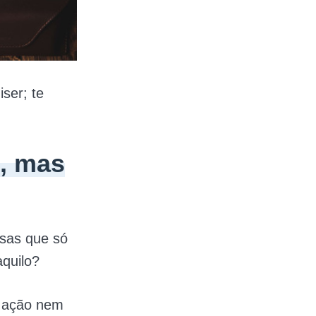
ser; te
, mas
isas que só
aquilo?
a ação nem