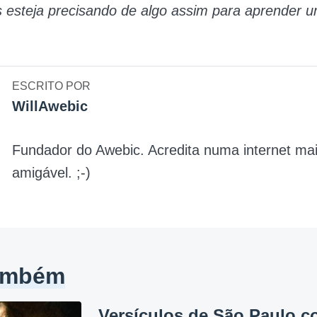
 esteja precisando de algo assim para aprender 
ESCRITO POR
WillAwebic
Fundador do Awebic. Acredita numa internet ma
amigável. ;-)
também
Versículos de São Paulo c