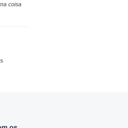
uma coisa
is
om os