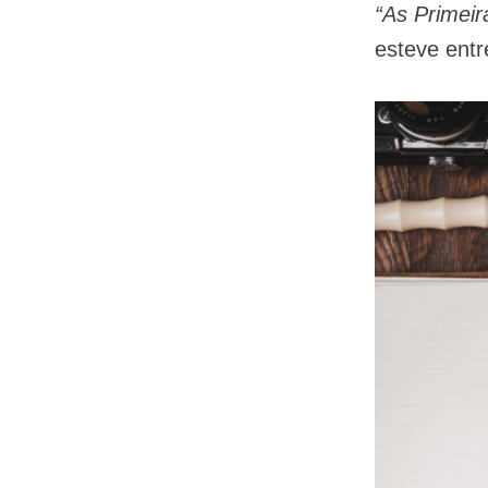
“As Primeir
esteve entr