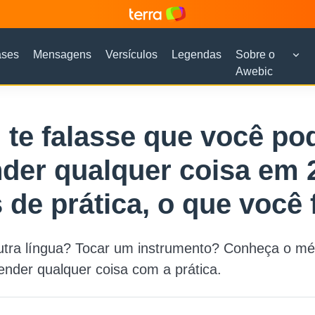
ases
Mensagens
Versículos
Legendas
Sobre o
Awebic
 te falasse que você po
der qualquer coisa em 
 de prática, o que você 
utra língua? Tocar um instrumento? Conheça o mé
ender qualquer coisa com a prática.