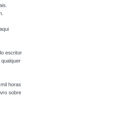
ais.
m.
aqui
o escritor
 qualquer
mil horas
ivro sobre