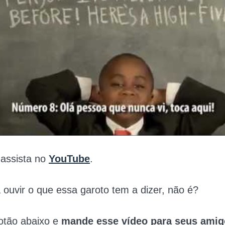
, assista no
YouTube
.
 ouvir o que essa garoto tem a dizer, não é?
otão abaixo e
mande esse vídeo para seus amig