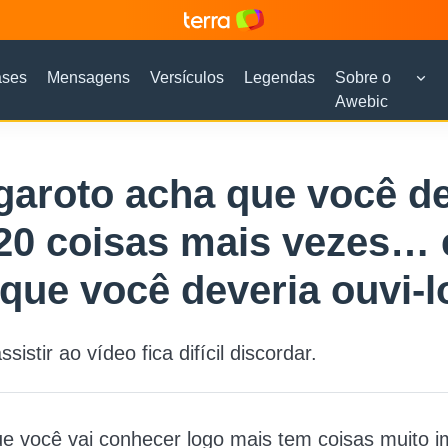
ases
Mensagens
Versículos
Legendas
Sobre o
Awebic
garoto acha que você d
 20 coisas mais vezes… 
que você deveria ouvi-l
sistir ao vídeo fica difícil discordar.
e você vai conhecer logo mais tem coisas muito i