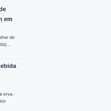
de
km em
lher de
da)...
bebida
e erva-
ios