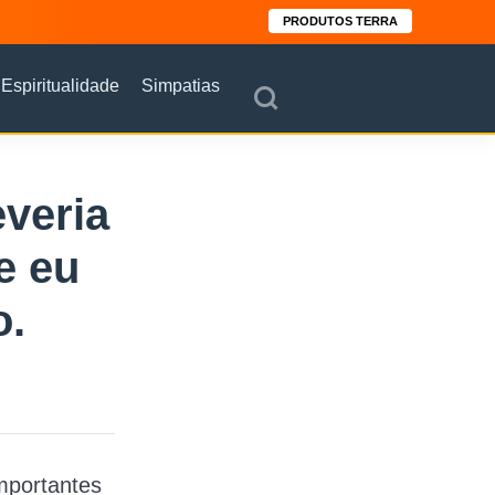
PRODUTOS TERRA
Espiritualidade
Simpatias
everia
e eu
o.
mportantes