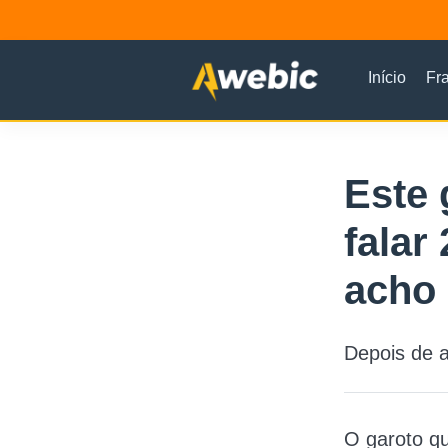
Início
Fr
Este 
falar
acho 
Depois de as
O garoto qu