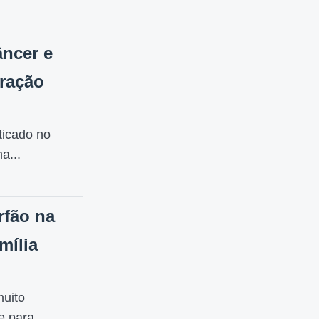
ncer e
ração
icado no
a...
rfão na
mília
uito
e para