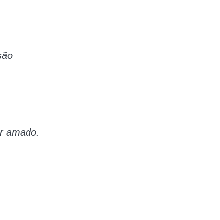
são
er amado.
s