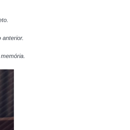
eto.
 anterior.
 memória.