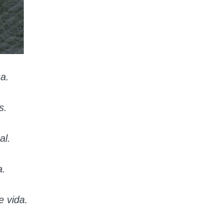
a.
s.
al.
a.
 vida.