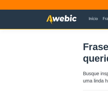
Início
Fr
Frase
quer
Busque insp
uma linda 