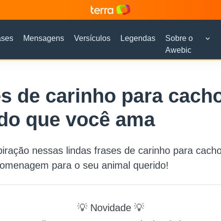
ases
Mensagens
Versículos
Legendas
Sobre o
Awebic
s de carinho para cach
ido que você ama
iração nessas lindas frases de carinho para cacho
homenagem para o seu animal querido!
💡 Novidade 💡