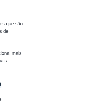
ros que são
s de
ional mais
ais
o
e