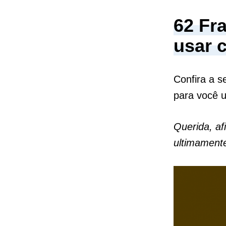
62 Fr
usar 
Confira a s
para você 
Querida, af
ultimamente