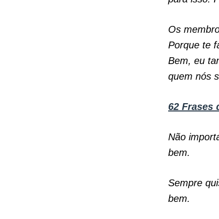
Os membros
Porque te f
Bem, eu ta
quem nós 
62 Frases 
Não importa
bem.
Sempre qui
bem.