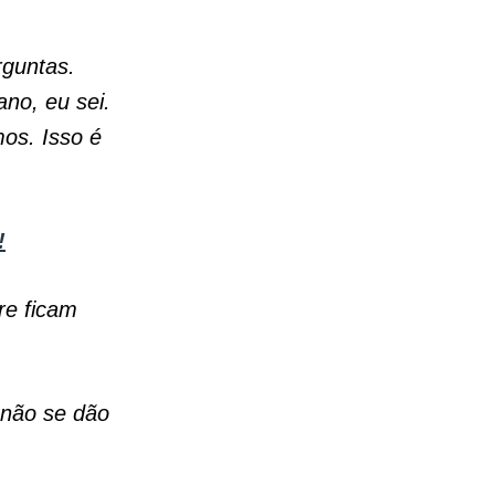
rguntas.
ano, eu sei.
os. Isso é
!
re ficam
 não se dão