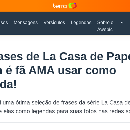
ases
Mensagens
Versículos
Legendas
Sobre o
Awebic
ases de La Casa de Pape
 é fã AMA usar como
da!
i uma ótima seleção de frases da série La Casa d
se elas como legendas para suas fotos nas redes so