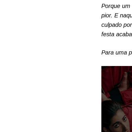
Porque um d
pior. E naq
culpado por
festa acaba
Para uma pi