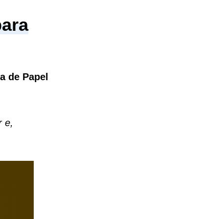
para
a de Papel
r e,