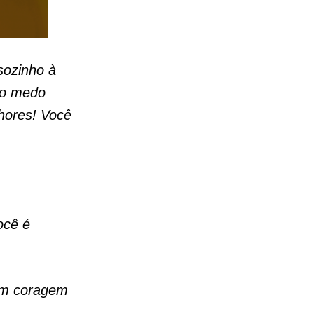
sozinho à
 o medo
hores! Você
ocê é
em coragem