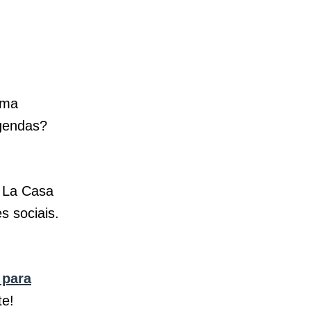
uma
egendas?
e La Casa
s sociais.
 para
te!