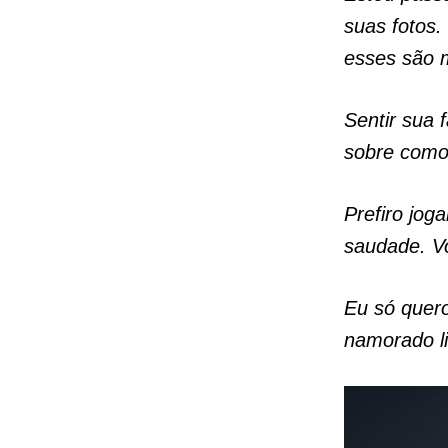
suas fotos.
esses são m
Sentir sua 
sobre como
Prefiro jog
saudade.
V
Eu só quero
namorado li