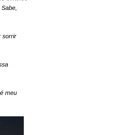
. Sabe,
 sorrir
ssa
ê é meu