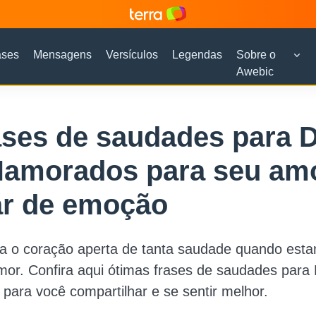
ases
Mensagens
Versículos
Legendas
Sobre o
Awebic
ases de saudades para D
Namorados para seu am
ar de emoção
a o coração aperta de tanta saudade quando est
or. Confira aqui ótimas frases de saudades para 
ara você compartilhar e se sentir melhor.