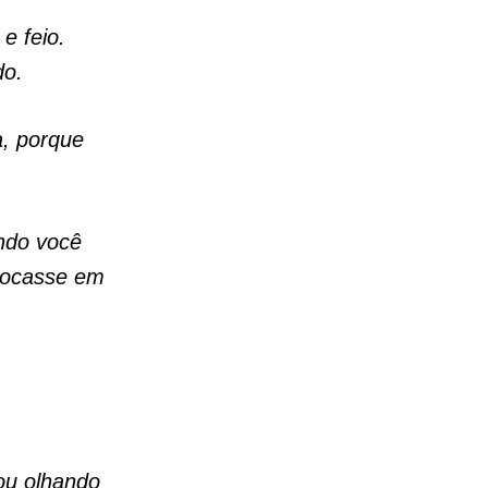
e feio.
do.
a, porque
ndo você
locasse em
ou olhando