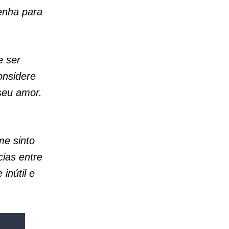
enha para
e ser
onsidere
seu amor.
me sinto
cias entre
inútil e