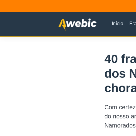
Início
Fr
40 fr
dos 
chor
Com certez
do nosso am
Namorados p