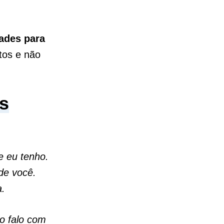
ades para
tos e não
s
e eu tenho.
de você.
a.
o falo com