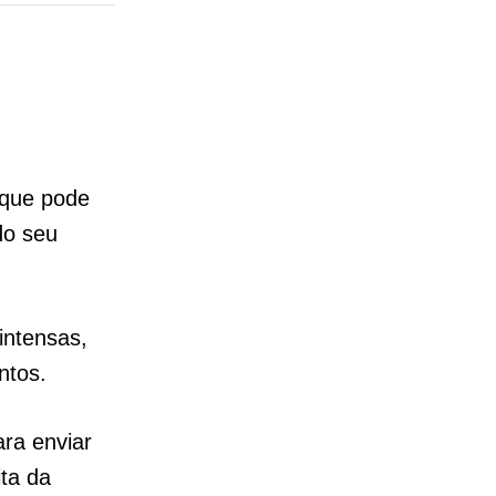
 que pode
do seu
intensas,
ntos.
ra enviar
ta da