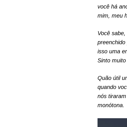
você há ano
mim, meu 
Você sabe,
preenchido 
isso uma e
Sinto muito 
Quão útil u
quando você
nós tiraram
monótona.