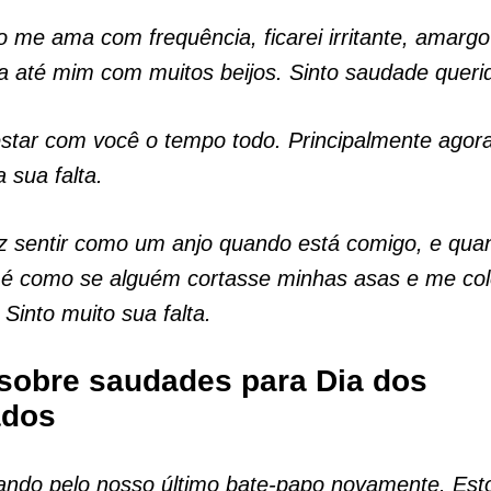
 me ama com frequência, ficarei irritante, amargo 
 até mim com muitos beijos. Sinto saudade queri
star com você o tempo todo. Principalmente agor
a sua falta.
z sentir como um anjo quando está comigo, e qua
 é como se alguém cortasse minhas asas e me co
.
Sinto muito sua falta.
sobre saudades para Dia dos
dos
ando pelo nosso último bate-papo novamente. Est