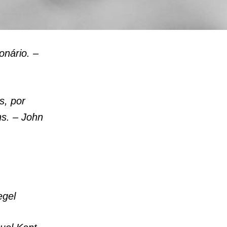
onário. –
s, por
s. – John
egel