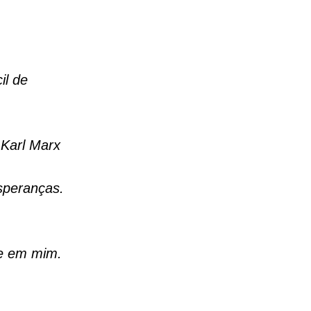
il de
 Karl Marx
speranças.
de em mim.