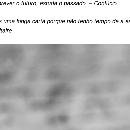
rever o futuro, estuda o passado. – Confúcio
s uma longa carta porque não tenho tempo de a e
taire