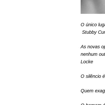
O único lug
Stubby Cur
As novas op
nenhum out
Locke
O silêncio 
Quem exager