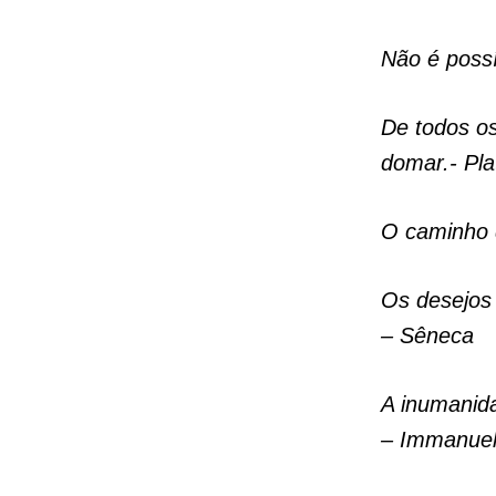
Não é possí
De todos os
domar.- Pla
O caminho d
Os desejos
– Sêneca
A inumanid
– Immanuel