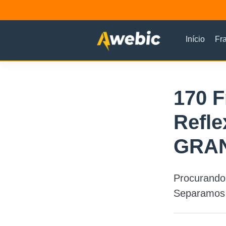
Início
Fr
170 F
Refle
GRAN
Procurando 
Separamos u