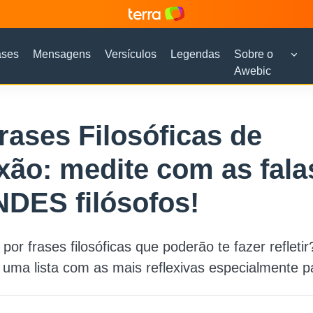
ases
Mensagens
Versículos
Legendas
Sobre o
Awebic
rases Filosóficas de
xão: medite com as fala
DES filósofos!
por frases filosóficas que poderão te fazer refletir
ma lista com as mais reflexivas especialmente p