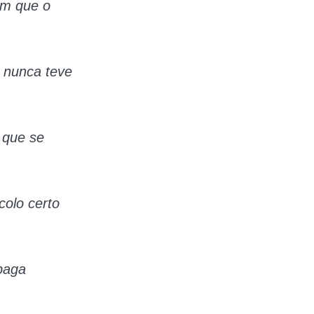
em que o
 nunca teve
 que se
colo certo
paga