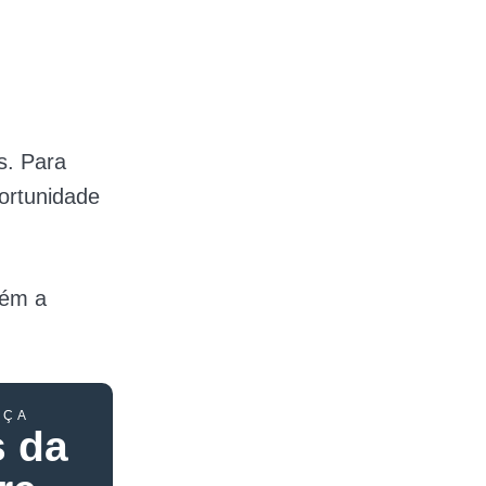
s. Para
ortunidade
bém a
RÇA
s da