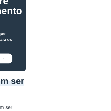
re
mento
que
para os
em ser
em ser