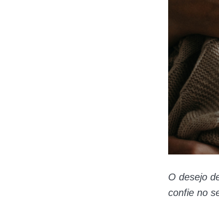
O desejo d
confie no s