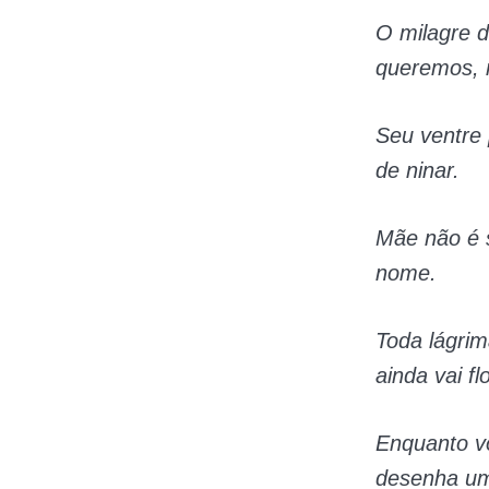
O milagre 
queremos, 
Seu ventre 
de ninar.
Mãe não é 
nome.
Toda lágri
ainda vai fl
Enquanto v
desenha um 