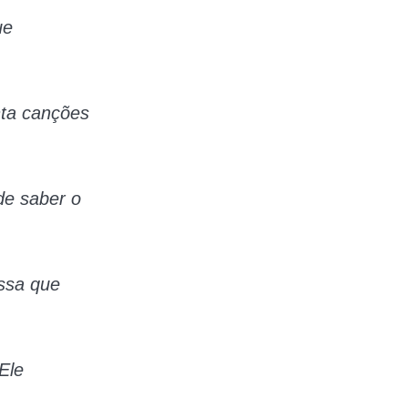
ue
nta canções
de saber o
ssa que
Ele