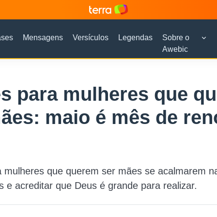
ases
Mensagens
Versículos
Legendas
Sobre o
Awebic
es para mulheres que q
ães: maio é mês de ren
a mulheres que querem ser mães se acalmarem na
 e acreditar que Deus é grande para realizar.