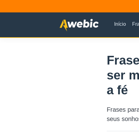
Início
Fr
Fras
ser m
a fé
Frases par
seus sonhos