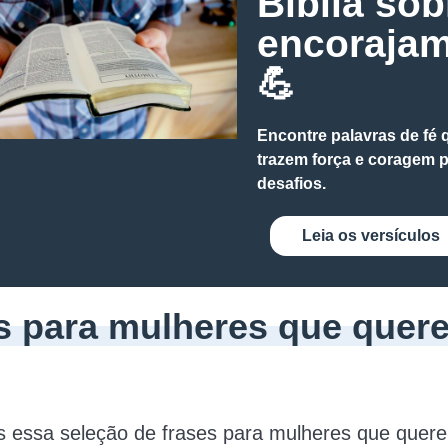
Bíblia sob
encoraja
💪
Encontre palavras de fé 
trazem força e coragem 
desafios.
Leia os versículos
s para mulheres que quer
s essa seleção de frases para mulheres que quer