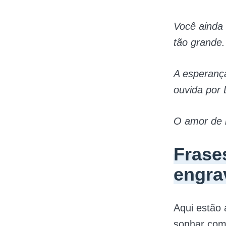
Você ainda 
tão grande.
A esperança
ouvida por
O amor de m
Frase
engra
Aqui estão 
sonhar com 