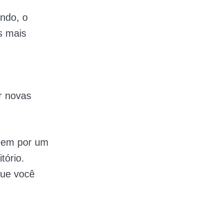
ndo, o
s mais
r novas
agem por um
tório.
que você