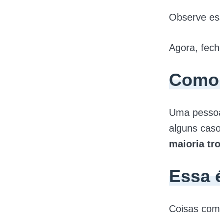
Observe es
Agora, fech
Como 
Uma pessoa
alguns caso
maioria tr
Essa é
Coisas co