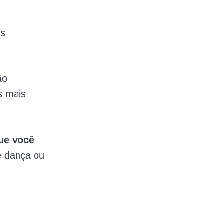
as
ão
s mais
que você
de dança ou