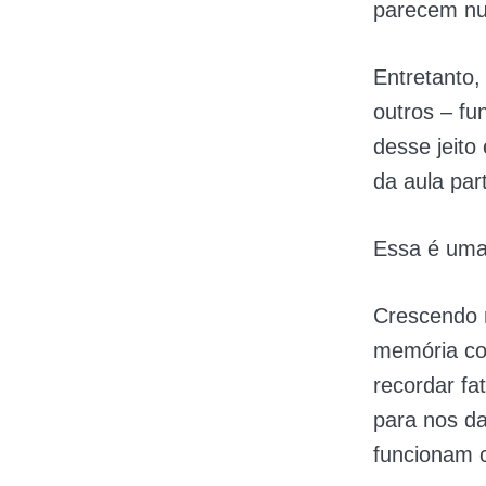
parecem nu
Entretanto,
outros – f
desse jeito
da aula part
Essa é uma 
Crescendo n
memória co
recordar fa
para nos da
funcionam