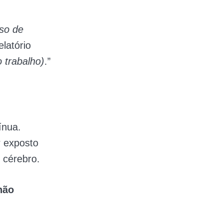
uso de
latório
 trabalho)
.”
ínua.
r exposto
 cérebro.
não