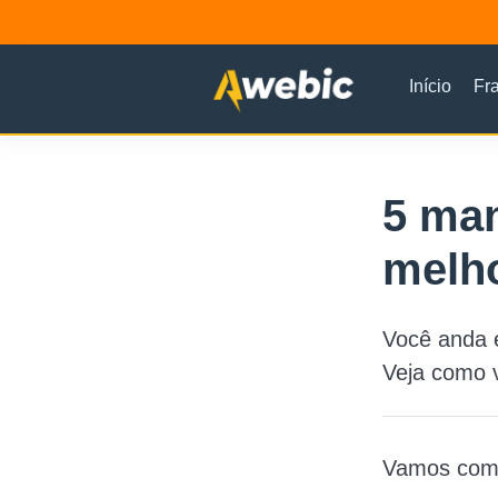
Início
Fr
5 man
melh
Você anda 
Veja como 
Vamos come