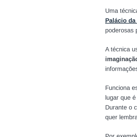
Uma técnic
Palácio d
poderosas p
A técnica u
imaginação
informações
Funciona e
lugar que é
Durante o c
quer lembra
Por exempl