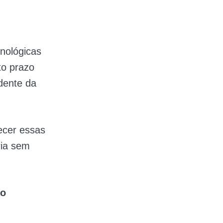
cnológicas
to prazo
dente da
ecer essas
ria sem
ão