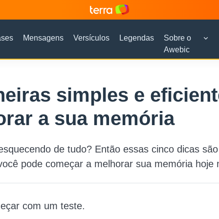
ases
Mensagens
Versículos
Legendas
Sobre o
Awebic
eiras simples e eficien
orar a sua memória
esquecendo de tudo? Então essas cinco dicas são
você pode começar a melhorar sua memória hoje
çar com um teste.