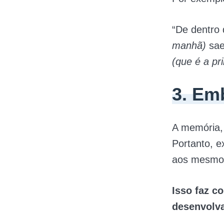
“De dentro
manhã)
sae
(que é a pr
3. Em
A memória, 
Portanto, e
aos mesmos
Isso faz c
desenvolva