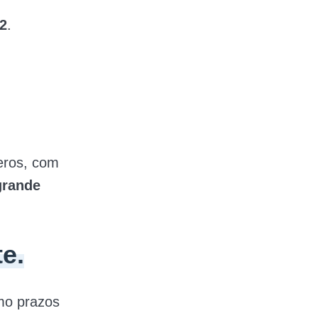
 2
.
eros, com
grande
e.
o prazos