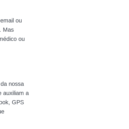
 email ou
. Mas
 médico ou
 da nossa
 auxiliam a
book, GPS
ue