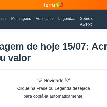
ases
Mensagens
Versículos
Legendas
Sobre o
Awebic
gem de hoje 15/07: Acr
u valor
💡 Novidade 💡
Clique na Frase ou Legenda desejada
.
para copiá-la automaticamente