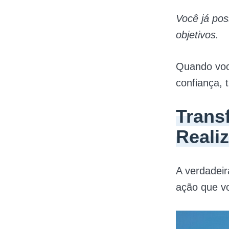
Você já pos
objetivos.
Quando você
confiança, 
Trans
Reali
A verdadeir
ação que vo