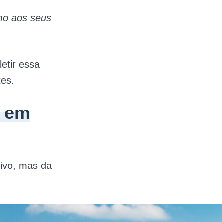
umo aos seus
etir essa
tes.
a em
tivo, mas da