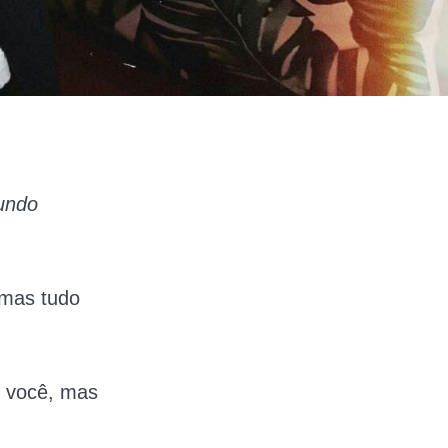
undo
 mas tudo
e você, mas