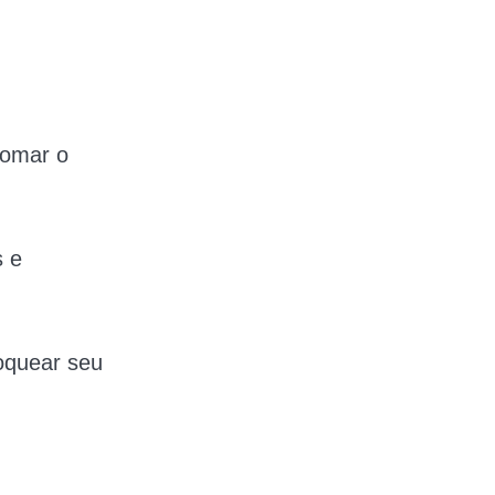
tomar o
s e
oquear seu