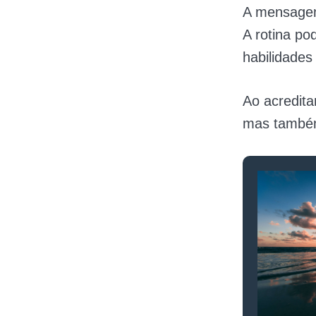
A mensagem
A rotina po
habilidades
Ao acredita
mas também