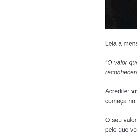
Leia a men
“O valor q
reconhecer
Acredite:
v
começa no 
O seu valo
pelo que vo