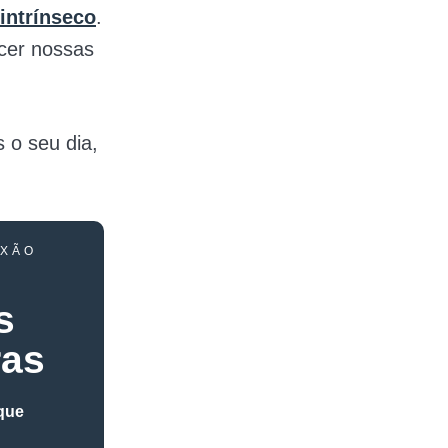
 intrínseco
.
ecer nossas
 o seu dia,
EXÃO
s
ras
que