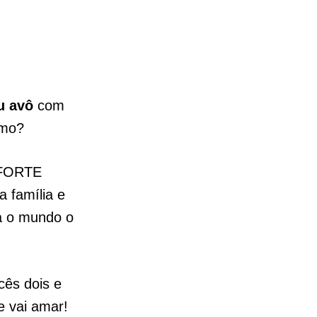
eu avô
com
smo?
 FORTE
a família e
ra o mundo o
cês dois e
e vai amar!