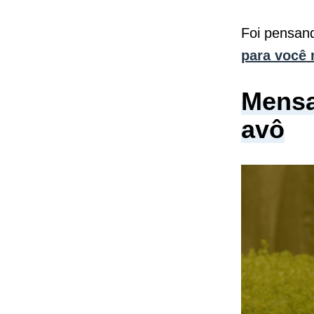
Foi pensan
para você 
Mensa
avô