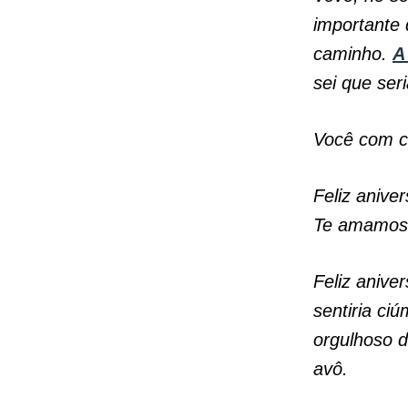
importante 
caminho.
A
sei que ser
Você com c
Feliz anive
Te amamos 
Feliz anive
sentiria ci
orgulhoso 
avô.