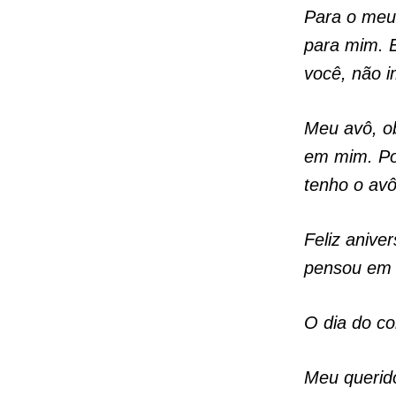
Para o meu
para mim. 
você, não i
Meu avô, ob
em mim. Pos
tenho o avô 
Feliz anive
pensou em 
O
dia do co
Meu querido