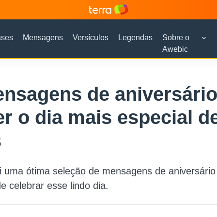
ases
Mensagens
Versículos
Legendas
Sobre o
Awebic
nsagens de aniversário
er o dia mais especial d
s
i uma ótima seleção de mensagens de aniversário
e celebrar esse lindo dia.