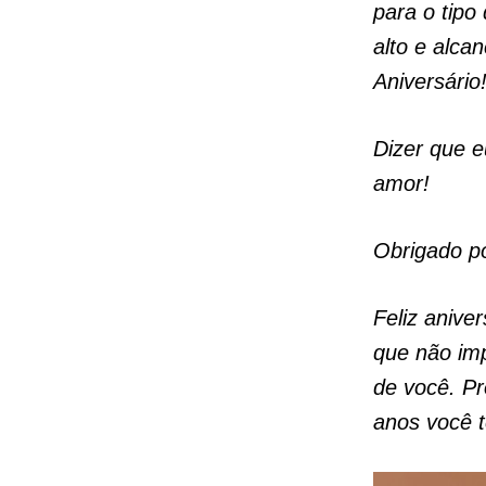
para o tip
alto e alcan
Aniversário
Dizer que 
amor!
Obrigado po
Feliz aniv
que não imp
de você. Pr
anos você 