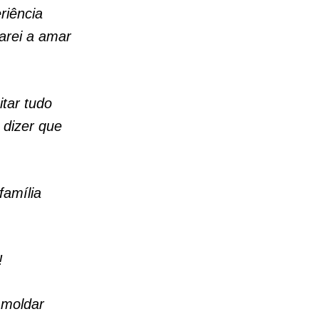
riência
arei a amar
tar tudo
 dizer que
família
!
 moldar