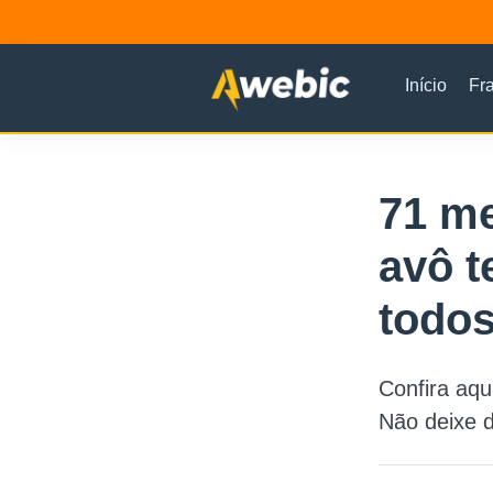
Início
Fr
71 me
avô t
todo
Confira aqu
Não deixe d