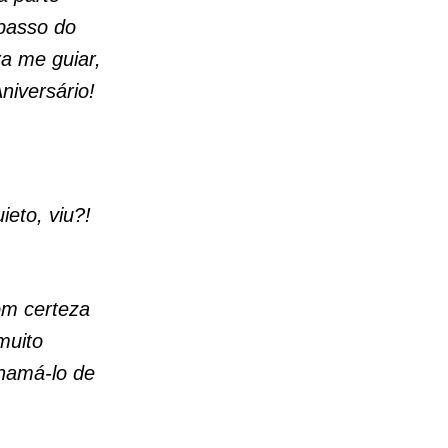
 passo do
a me guiar,
niversário!
ieto, viu?!
om certeza
muito
hamá-lo de