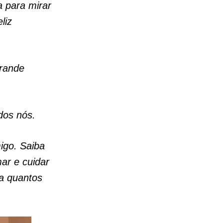
 para mirar
liz
grande
dos nós.
igo. Saiba
ar e cuidar
ta quantos