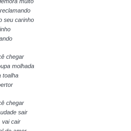
demora muito
 reclamando
o seu carinho
inho
rando
ê chegar
roupa molhada
 toalha
ertor
ê chegar
udade sair
 vai cair
l de amor