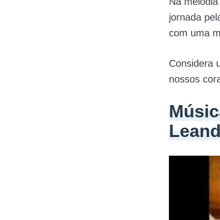
Na melodia 
jornada pel
com uma mú
Considera 
nossos cor
Músic
Leand