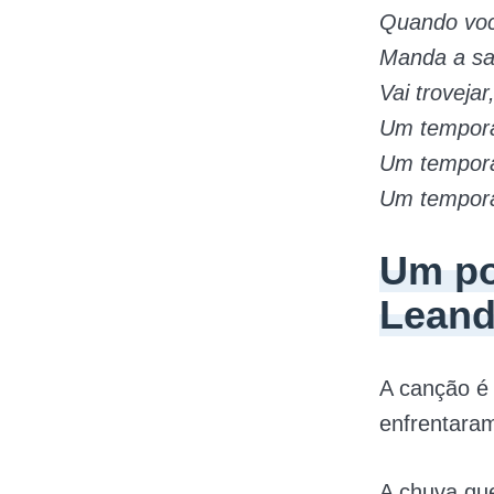
Quando voc
Manda a sa
Vai trovejar,
Um tempora
Um tempora
Um tempora
Um po
Leand
A canção é 
enfrentaram
A chuva que