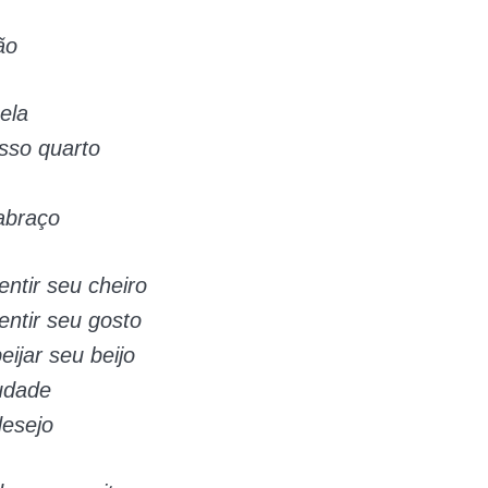
ão
ela
osso quarto
abraço
entir seu cheiro
entir seu gosto
eijar seu beijo
udade
esejo