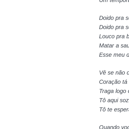
Doido pra s
Doido pra s
Louco pra b
Matar a sa
Esse meu d
Vê se não 
Coração tá
Traga logo 
Tô aqui soz
Tô te espe
Quando voc