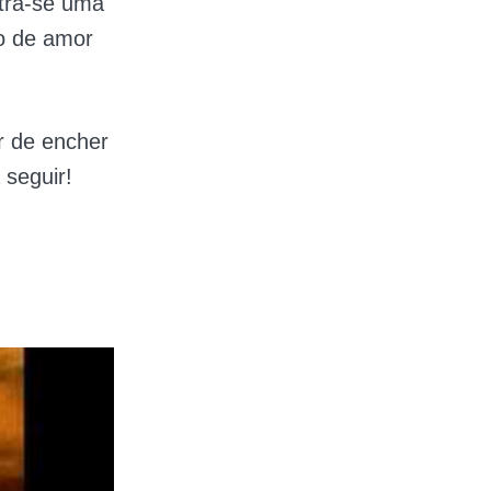
ntra-se uma
ão de amor
r de encher
seguir!