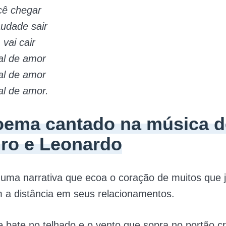
ê chegar
udade sair
 vai cair
l de amor
l de amor
l de amor.
ema cantado na música d
ro e Leonardo
uma narrativa que ecoa o coração de muitos que 
 a distância em seus relacionamentos.
 bate no telhado e o vento que sopra no portão 