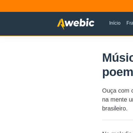
Início
Fr
Músic
poem
Ouça com o
na mente u
brasileiro.