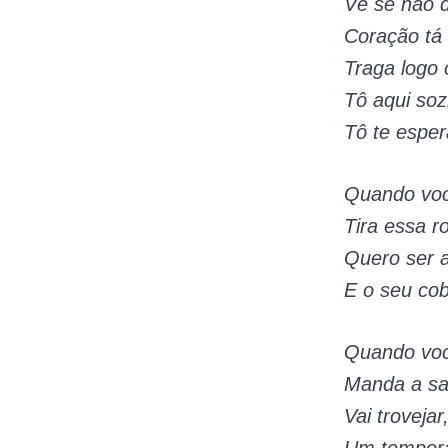
Vê se não 
Coração tá
Traga logo 
Tô aqui soz
Tô te espe
Quando voc
Tira essa 
Quero ser a
E o seu cob
Quando voc
Manda a sa
Vai trovejar,
Um tempora