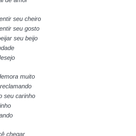
entir seu cheiro
entir seu gosto
eijar seu beijo
udade
esejo
demora muito
 reclamando
o seu carinho
inho
rando
ê chegar