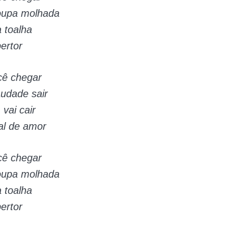
roupa molhada
 toalha
ertor
ê chegar
udade sair
 vai cair
l de amor
ê chegar
roupa molhada
 toalha
ertor