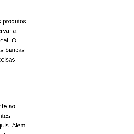
s produtos
rvar a
ocal. O
as bancas
coisas
nte ao
ntes
uis. Além