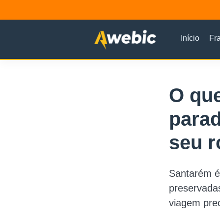
Início
Fr
O que
parad
seu r
Santarém é
preservada
viagem prec