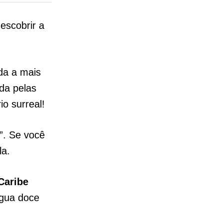
escobrir a
da a mais
da pelas
o surreal!
”. Se você
la.
Caribe
água doce