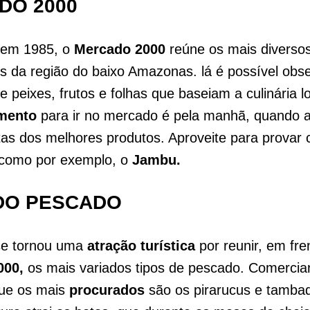
DO 2000
 em 1985, o
Mercado 2000
reúne os mais diverso
s da região do baixo Amazonas. lá é possível obse
e peixes, frutos e folhas que baseiam a culinária l
mento
para ir no mercado é pela manhã, quando 
tas dos melhores produtos. Aproveite para provar 
, como por exemplo, o
Jambu.
 DO PESCADO
 se tornou uma
atração turística
por reunir, em fre
000,
os mais variados tipos de pescado. Comercia
ue os mais
procurados
são os pirarucus e tambaq