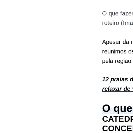
O que faze
roteiro (Im
Apesar da m
reunimos os
pela região
12 praias 
relaxar de
O que
CATED
CONCE