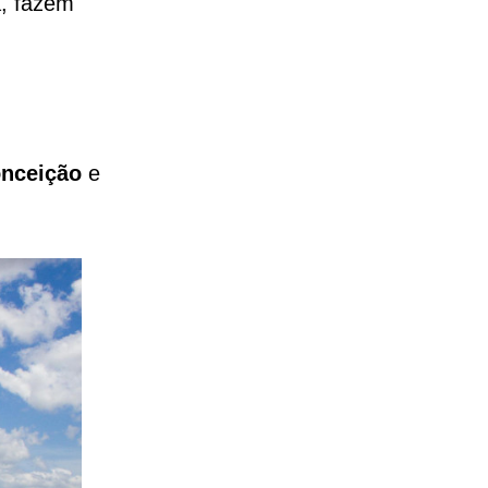
a, fazem
onceição
e