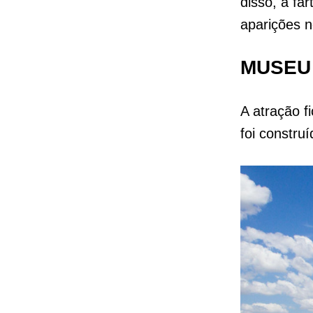
disso, a fa
aparições 
MUSEU
A atração f
foi constru