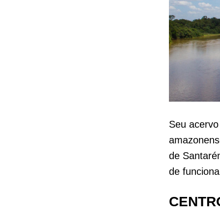
Seu acervo 
amazonense
de Santarém
de funcion
CENTRO