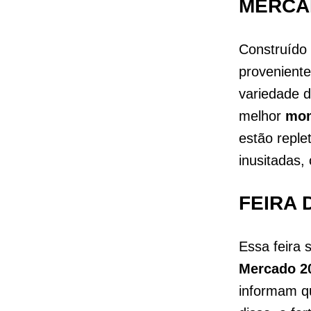
MERCA
Construído
proveniente
variedade d
melhor
mo
estão reple
inusitadas
FEIRA
Essa feira
Mercado 2
informam q