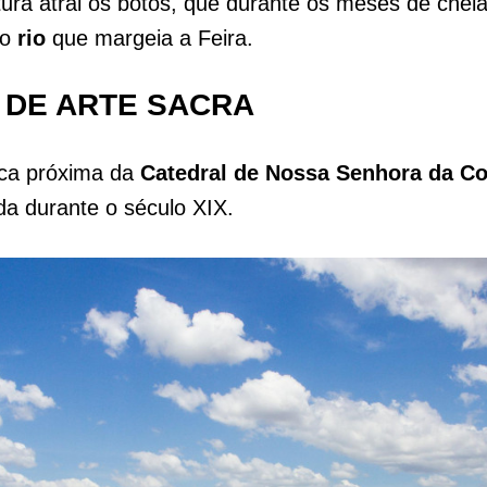
rtura atrai os botos, que durante os meses de chei
no
rio
que margeia a Feira.
 DE ARTE SACRA
ica próxima da
Catedral de Nossa Senhora da C
ída durante o século XIX.