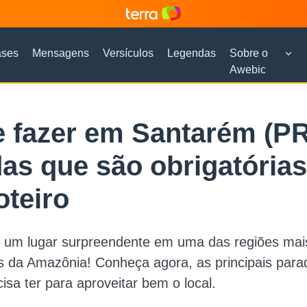
ases
Mensagens
Versículos
Legendas
Sobre o
Awebic
 fazer em Santarém (PR
as que são obrigatórias
oteiro
 um lugar surpreendente em uma das regiões mai
s da Amazônia! Conheça agora, as principais para
isa ter para aproveitar bem o local.