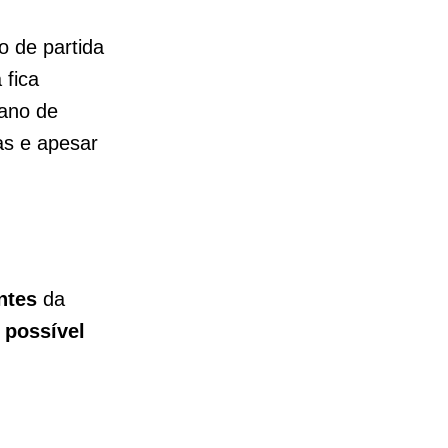
o de partida
 fica
 ano de
s e apesar
ntes
da
é
possível