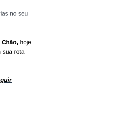
ias no seu
o Chão,
hoje
sua rota
eguir