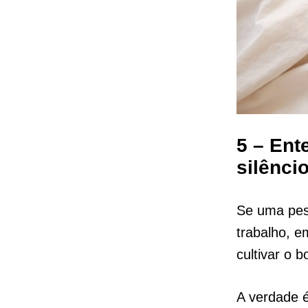
5 – Ent
silênci
Se uma pess
trabalho, e
cultivar o 
A verdade 