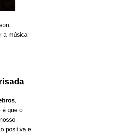
son,
r a música
risada
ebros
,
 é que o
 nosso
o positiva e