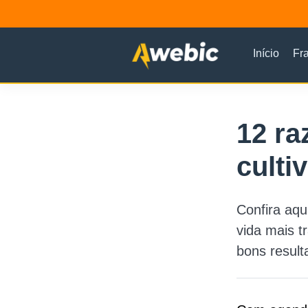
Início
Fr
12 r
cult
Confira aqu
vida mais t
bons result