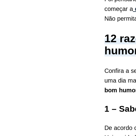
começar a
Não permita
12 raz
humo
Confira a s
uma dia mai
bom humo
1 – Sab
De acordo 