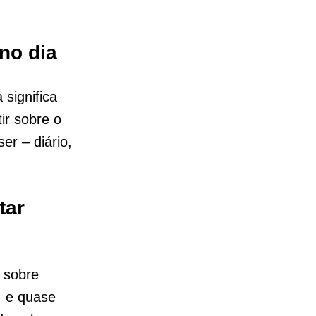
 no dia
significa
ir sobre o
er – diário,
tar
 sobre
, e quase