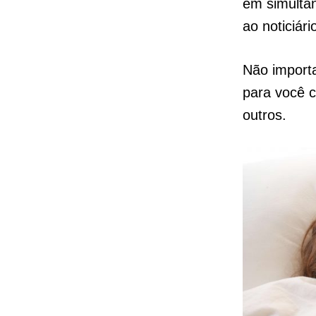
em simultâ
ao noticiári
Não import
para você c
outros.