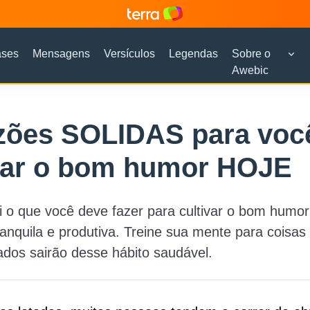
ases
Mensagens
Versículos
Legendas
Sobre o
Awebic
azões SOLIDAS para voc
ivar o bom humor HOJE
i o que você deve fazer para cultivar o bom humor
ranquila e produtiva. Treine sua mente para coisas
ados sairão desse hábito saudável.