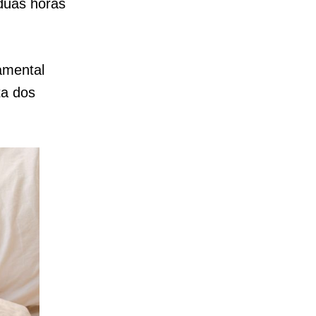
duas horas
amental
ta dos