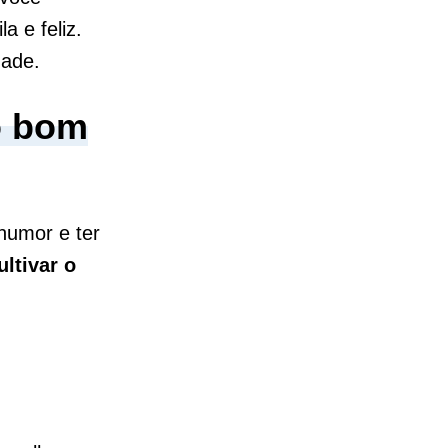
a e feliz.
idade.
 o bom
humor e ter
ultivar o