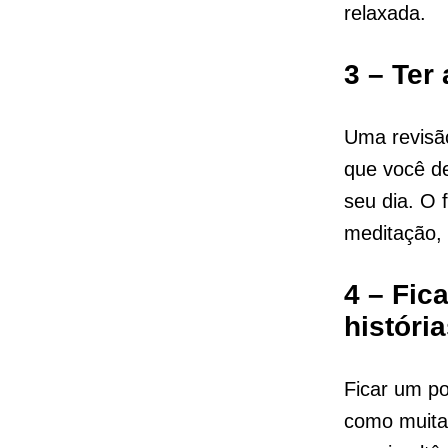
relaxada.
3 – Ter
Uma revisão
que você de
seu dia. O 
meditação, 
4 – Fic
históri
Ficar um p
como muitas