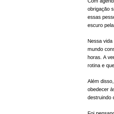
Com agenda
obrigação 
essas pess
escuro pela
Nessa vida 
mundo conse
horas. A v
rotina e qu
Além disso
obedecer às
destruindo
Foi pensand