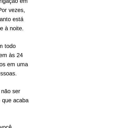
brigação em
Por vezes,
anto está
e à noite.
m todo
bem às 24
mos em uma
essoas.
 não ser
o que acaba
 você