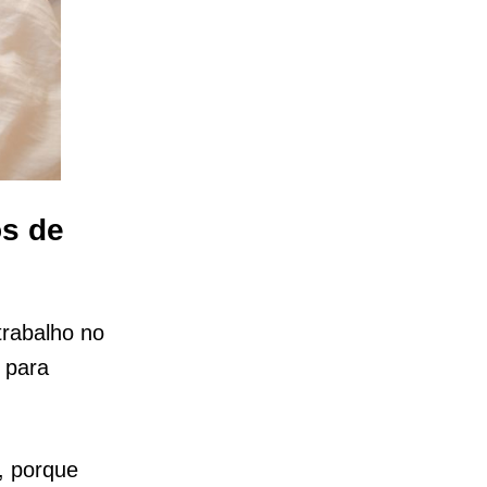
os de
trabalho no
 para
, porque