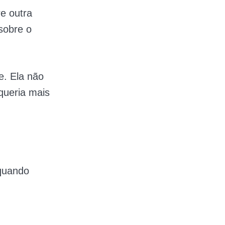
e outra
 sobre o
e. Ela não
queria mais
quando