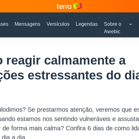
ases
Mensagens
Versículos
Legendas
Sobre o
Awebic
 reagir calmamente a
ções estressantes do di
plodimos? Se prestarmos atenção, veremos que e
uando estamos nos sentindo vulneráveis e assust
 de forma mais calma? Confira 6 dias de como lid
 dia a dia.