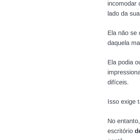
incomodar c
lado da su
Ela não se
daquela man
Ela podia o
impression
difíceis.
Isso exige t
No entanto
escritório
d