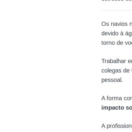
Os navios 
devido à ág
torno de vo
Trabalhar 
colegas de
pessoal.
A forma co
impacto s
A profissio