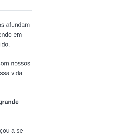
ios afundam
cendo em
ido.
 com nossos
ssa vida
grande
çou a se