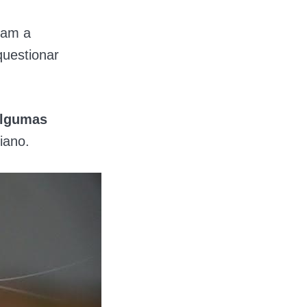
ram a
questionar
lgumas
iano.