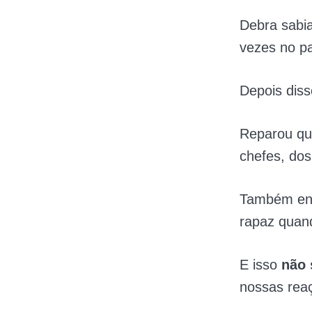
Debra sabi
vezes no p
Depois diss
Reparou qu
chefes, dos
Também enx
rapaz quand
E isso
não 
nossas rea