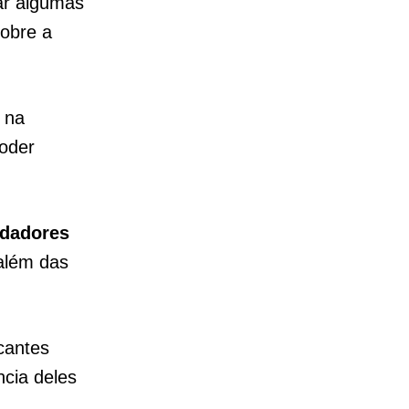
ar algumas
sobre a
 na
oder
dadores
além das
cantes
ncia deles