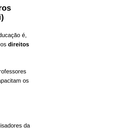
ros
)
educação é,
ros
direitos
rofessores
pacitam os
isadores da