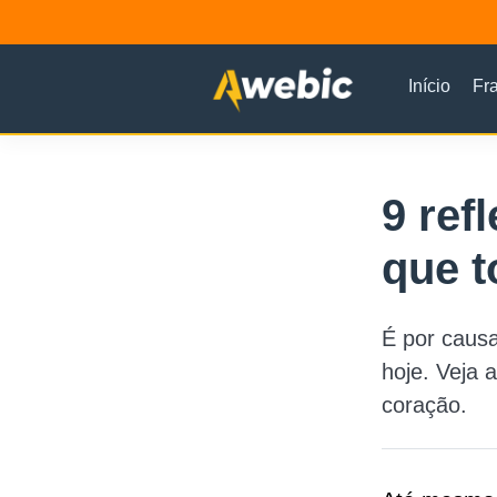
Início
Fr
9 ref
que 
É por caus
hoje. Veja 
coração.