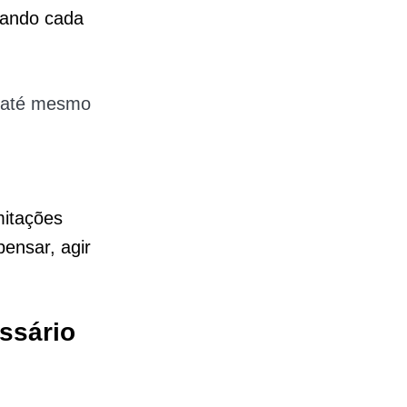
tando cada
e até mesmo
mitações
ensar, agir
ssário