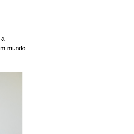
 a
 um mundo