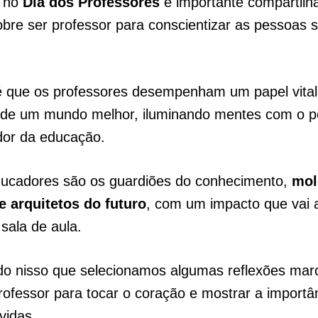
 no
Dia dos Professores
é importante compartilh
obre ser professor para conscientizar as pessoas 
é que os professores desempenham um papel vital
 de um mundo melhor, iluminando mentes com o p
dor da educação.
ducadores são os guardiões do conhecimento,
mol
e arquitetos do futuro
, com um impacto que vai 
sala de aula.
do nisso que selecionamos algumas reflexões mar
rofessor para tocar o coração e mostrar a importâ
vidas.