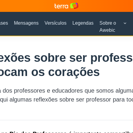
ases
Mensagens
Versículos
Legendas
Sobre o
Awebic
lexões sobre ser profes
tocam os corações
a dos professores e educadores que somos alguma
aqui algumas reflexões sobre ser professor para to