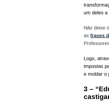
transformaç
um deles a 
Não deixe 
as
frases 
Professores
Logo, atrav
impostas pe
e moldar o 
3 – “Ed
castiga