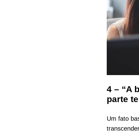
4 – “A 
parte t
Um fato bas
transcendem