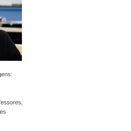
gens:
fessores,
ses