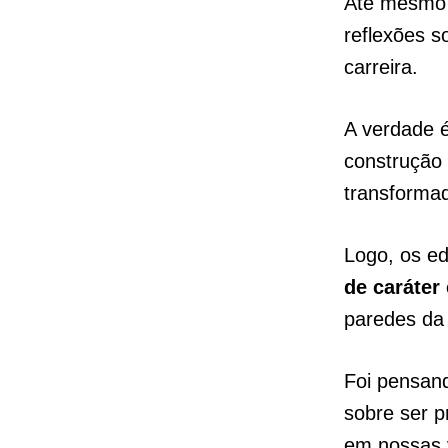
Até mesmo
reflexões s
carreira.
A verdade 
construção
transforma
Logo, os e
de caráter 
paredes da 
Foi pensan
sobre ser p
em nossas 