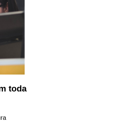
m toda
ura