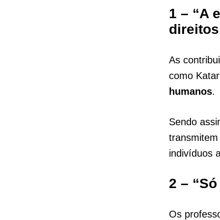
1 – “A 
direito
As contribu
como Katar
humanos
.
Sendo assim
transmitem
indivíduos 
2 – “Só
Os profess