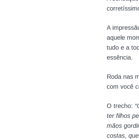
corretíssim
A impressão
aquele mome
tudo e a to
essência.
Roda nas m
com você co
O trecho:
“
ter filhos 
mãos gordi
costas, qu