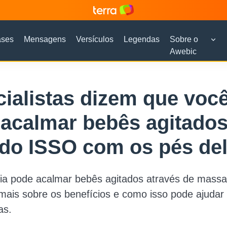
ases
Mensagens
Versículos
Legendas
Sobre o
Awebic
ialistas dizem que voc
acalmar bebês agitado
do ISSO com os pés de
gia pode acalmar bebês agitados através de mass
mais sobre os benefícios e como isso pode ajudar
as.