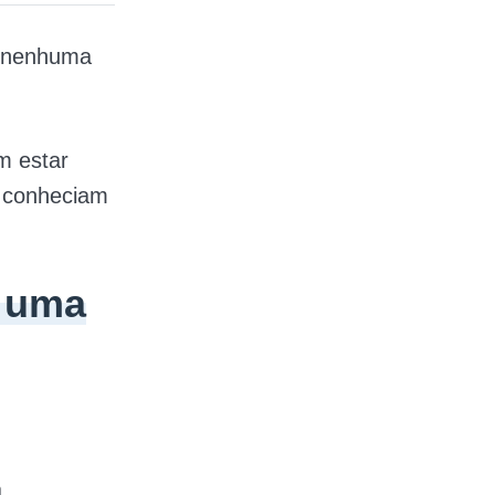
e nenhuma
m estar
e conheciam
 uma
á