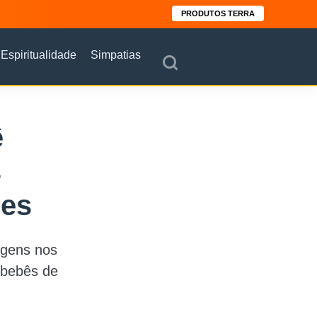
PRODUTOS TERRA
Espiritualidade
Simpatias
ê
s
les
agens nos
 bebês de