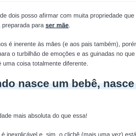
e dois posso afirmar com muita propriedade qu
á preparada para
ser mãe
.
hos é inerente às mães (e aos pais também), poré
para o turbilhão de emoções e as guinadas no qu
 uma coisa totalmente diferente.
do nasce um bebê, nasce
dade mais absoluta do que essa!
é inexplicável e, sim, o clichê (mais uma vez) est