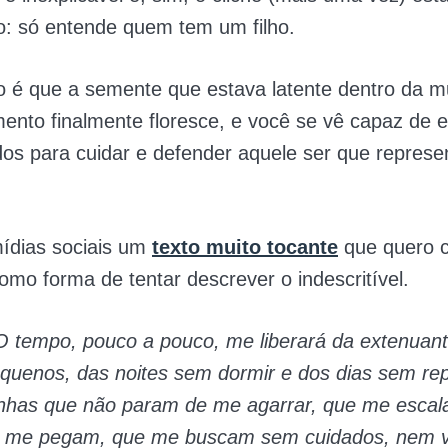
o: só entende quem tem um filho.
 é que a semente que estava latente dentro da m
nto finalmente floresce, e você se vê capaz de e
dos para cuidar e defender aquele ser que represe
ídias sociais um
texto muito tocante
que quero c
mo forma de tentar descrever o indescritível.
O
tempo, pouco a pouco, me liberará da extenuant
pequenos, das noites sem dormir e dos dias sem r
nhas que não param de me agarrar, que me escal
e me pegam, que me buscam sem cuidados, nem v