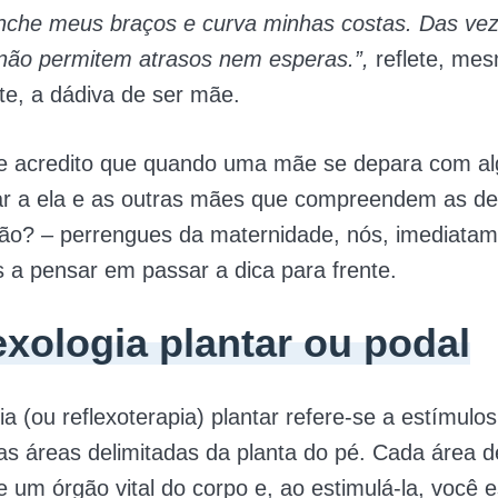
nche meus braços e curva minhas costas. Das ve
ão permitem atrasos nem esperas.”,
reflete, me
e, a dádiva de ser mãe.
ue acredito que quando uma mãe se depara com al
r a ela e as outras mães que compreendem as del
não? – perrengues da maternidade, nós, imediatam
a pensar em passar a dica para frente.
exologia plantar ou podal
gia (ou reflexoterapia) plantar refere-se a estímulo
s áreas delimitadas da planta do pé. Cada área d
um órgão vital do corpo e, ao estimulá-la, você e