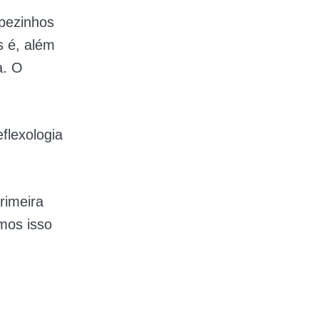
 pezinhos
s é, além
a. O
flexologia
rimeira
mos isso