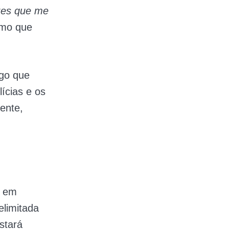
zes que me
smo que
go que
ícias e os
ente,
s em
elimitada
stará