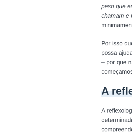
peso que e
chamam e n
minimament
Por isso q
possa ajuda
– por que 
começamos 
A refl
A reflexolo
determinada
compreende 