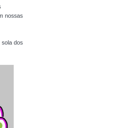
s
em nossas
 sola dos