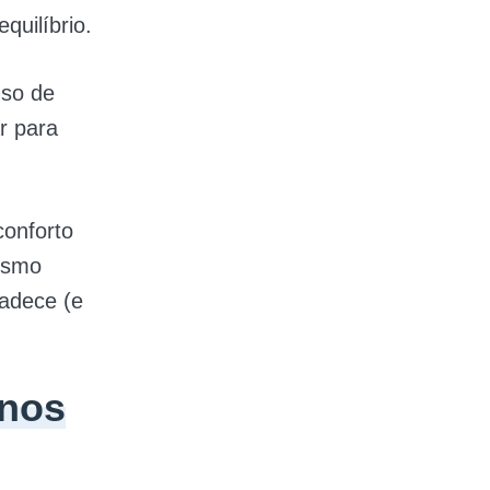
quilíbrio.
uso de
r para
conforto
esmo
adece (e
 nos