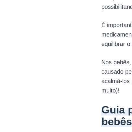
possibilita
É important
medicament
equilibrar 
Nos bebês,
causado pe
acalmá-los
muito)!
Guia p
bebês