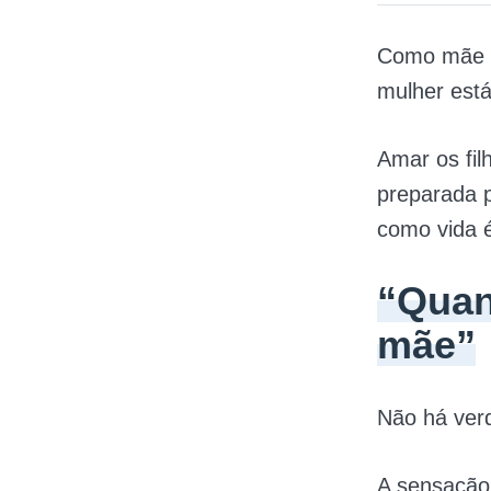
Como mãe d
mulher est
Amar os fil
preparada 
como vida é
“Quan
mãe”
Não há ver
A sensação 