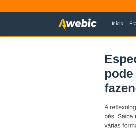
Início
Fr
Espec
pode 
fazen
A reflexolo
pés. Saiba 
várias form