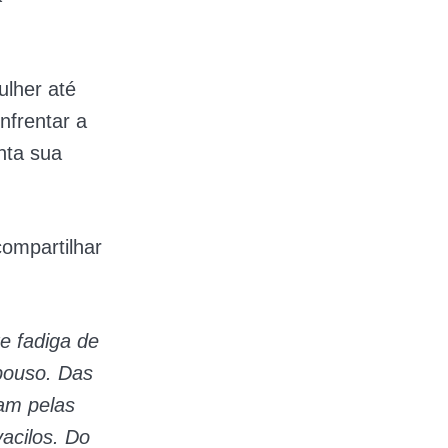
ulher até
nfrentar a
nta sua
ompartilhar
e fadiga de
epouso. Das
am pelas
acilos. Do