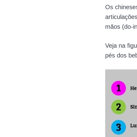
Os chineses
articulaçõe
mãos (do-in)
Veja na fig
pés dos be