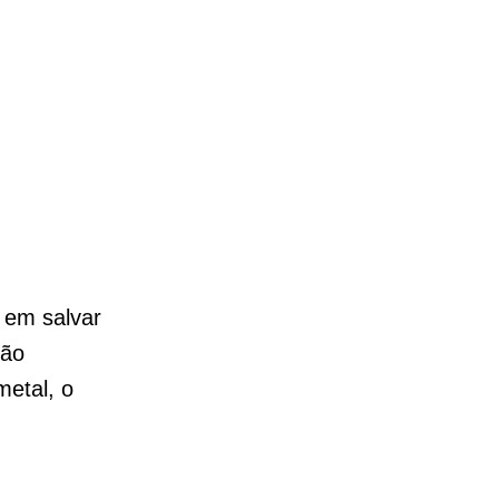
em salvar
ção
etal, o