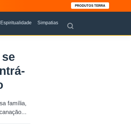
PRODUTOS TERRA
Espiritualidade
Simpatias
 se
ntrá-
o
a família,
ncanação...