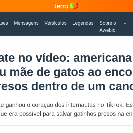
ases
Mensagens
Versículos
Legendas
Sobre o
Awebic
te no vídeo: americana
u mãe de gatos ao enco
resos dentro de um can
e ganhou o coração dos internautas no TikTok. Ess
que era possível para salvar gatinhos presos na e