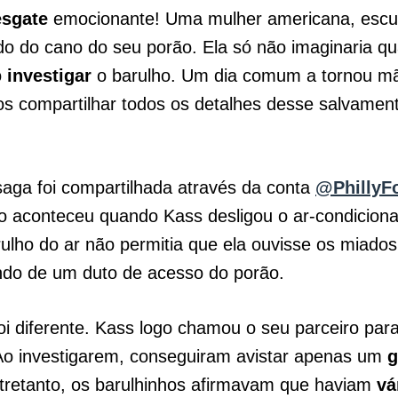
esgate
emocionante! Uma mulher americana, escut
do do cano do seu porão. Ela só não imaginaria qua
o
investigar
o barulho. Um dia comum a tornou m
os compartilhar todos os detalhes desse salvamen
aga foi compartilhada através da conta
@PhillyF
o aconteceu quando Kass desligou o ar-condicion
ulho do ar não permitia que ela ouvisse os miado
ndo de um duto de acesso do porão.
oi diferente. Kass logo chamou o seu parceiro par
 Ao investigarem, conseguiram avistar apenas um
g
tretanto, os barulhinhos afirmavam que haviam
vá