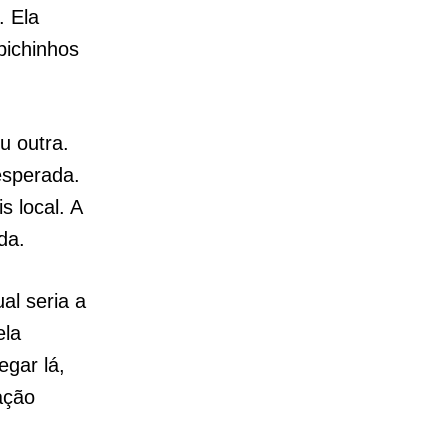
. Ela
bichinhos
u outra.
sperada.
 local. A
ida.
al seria a
ela
egar lá,
ação