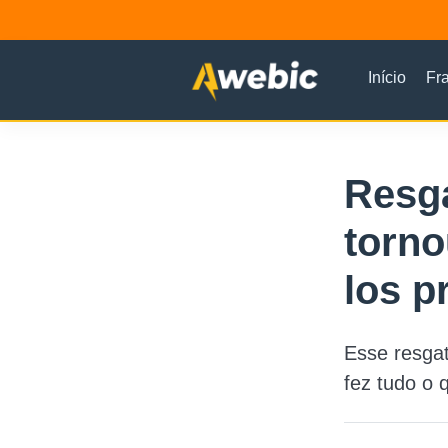
Início
Fr
Resga
torno
los p
Esse resgat
fez tudo o 