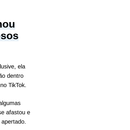
nou
esos
lusive, ela
ão dentro
 no TikTok.
 algumas
se afastou e
e apertado.