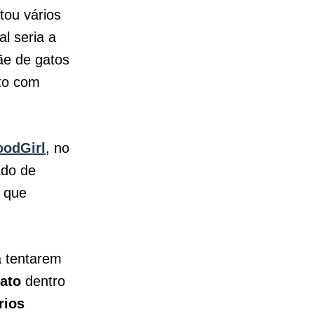
ou vários
l seria a
ãe de gatos
to com
oodGirl
, no
ado de
s que
a tentarem
ato
dentro
rios