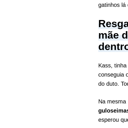
gatinhos lá
Resga
mãe d
dentr
Kass, tinh
conseguia 
do duto. To
Na mesma n
guloseima
esperou que