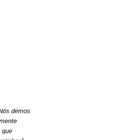
Nós demos
lmente
o que