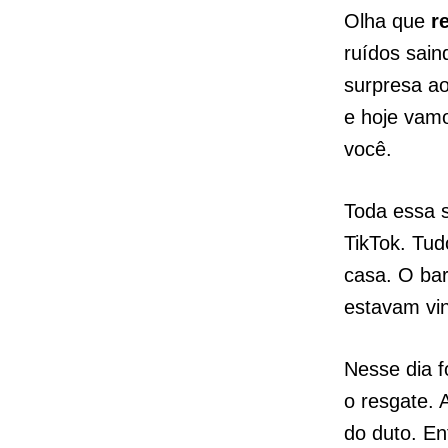
Olha que
r
ruídos sain
surpresa a
e hoje vam
você.
Toda essa s
TikTok. Tud
casa. O bar
estavam vi
Nesse dia f
o resgate.
do duto. En