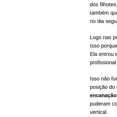
dos filhotes
também que
no dia segu
Logo nas p
Isso porqu
Ela entrou 
profissiona
Isso não fu
posição do 
encanação
puderam co
vertical.