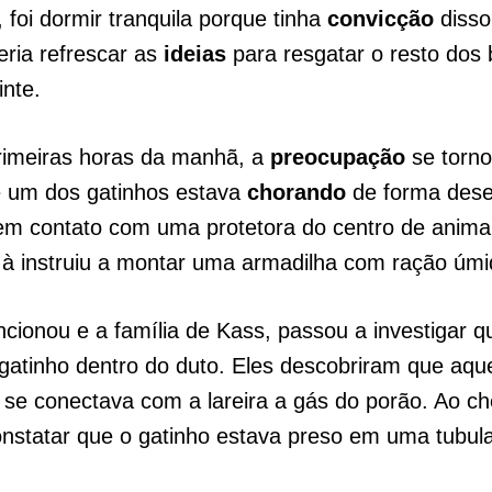
, foi dormir tranquila porque tinha
convicção
disso
ria refrescar as
ideias
para resgatar o resto dos 
inte.
rimeiras horas da manhã, a
preocupação
se torno
e um dos gatinhos estava
chorando
de forma dese
em contato com uma protetora do centro de animais
l à instruiu a montar uma armadilha com ração úm
ncionou e a família de Kass, passou a investigar qu
gatinho dentro do duto. Eles descobriram que aqu
se conectava com a lareira a gás do porão. Ao ch
nstatar que o gatinho estava preso em uma tubul