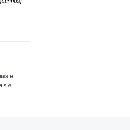
gatinhos]
iais e
ais e