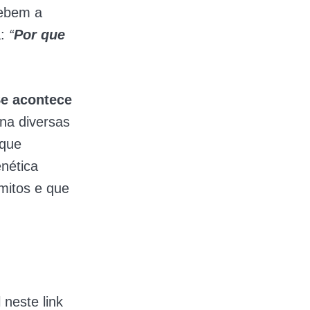
cebem a
a:
“
Por que
e acontece
ona diversas
 que
nética
mitos e que
neste link