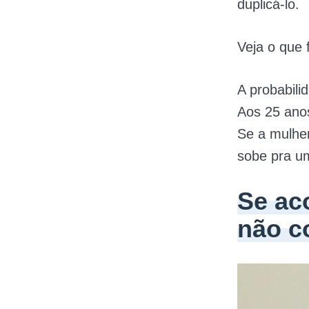
duplicá-lo.
Veja o que 
A probabili
Aos 25 ano
Se a mulhe
sobe pra u
Se ac
não c