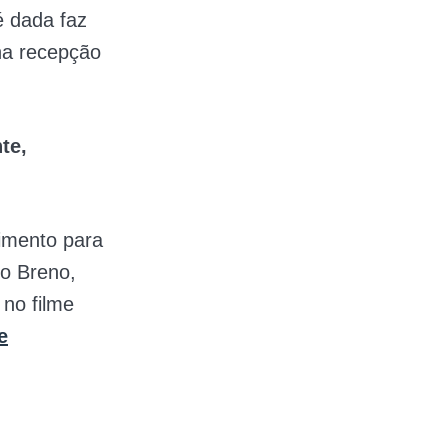
é dada faz
na recepção
te,
dimento para
io Breno,
 no filme
e