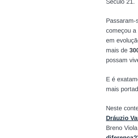
Século 21.
Passaram-s
começou a s
em evolução
mais de
30
possam vive
E é exatam
mais portad
Neste conte
Dráuzio Va
Breno Viola
diferença?