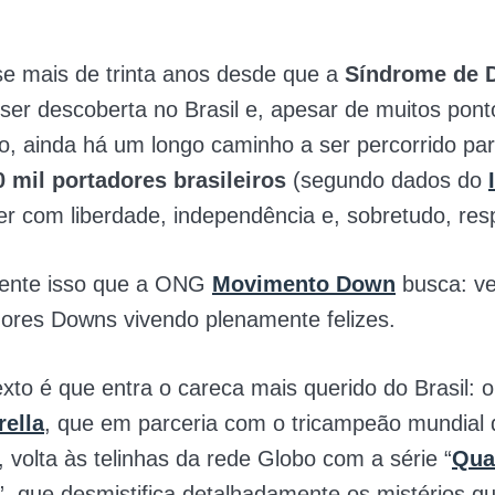
e mais de trinta anos desde que a
Síndrome de 
er descoberta no Brasil e, apesar de muitos ponto
, ainda há um longo caminho a ser percorrido pa
0 mil portadores brasileiros
(segundo dados do
r com liberdade, independência e, sobretudo, resp
ente isso que a ONG
Movimento Down
busca: ve
ores Downs vivendo plenamente felizes.
xto é que entra o careca mais querido do Brasil: 
rella
, que em parceria com o tricampeão mundial 
, volta às telinhas da rede Globo com a série “
Qua
”, que desmistifica detalhadamente os mistérios q