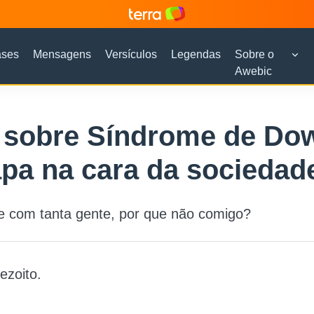
ases
Mensagens
Versículos
Legendas
Sobre o
Awebic
 sobre Síndrome de Do
pa na cara da sociedad
e com tanta gente, por que não comigo?
ezoito.