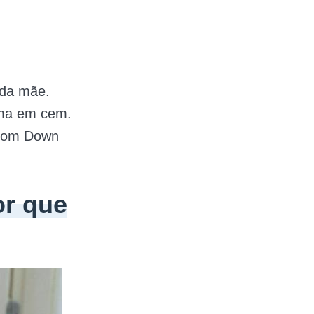
 da mãe.
uma em cem.
 com Down
or que