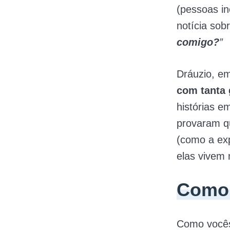
(pessoas in
notícia sob
comigo?
”
Dráuzio, em
com tanta 
histórias e
provaram qu
(como a exp
elas vivem 
Como 
Como vocês 