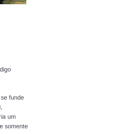
digo
 se funde
,
ria um
de somente