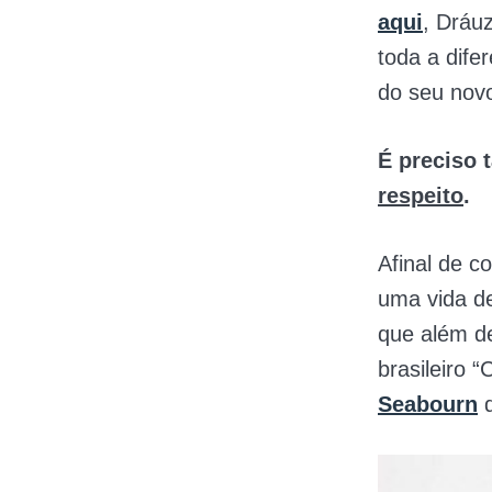
aqui
, Dráu
toda a dife
do seu novo
É preciso 
respeito
.
Afinal de c
uma vida de
que além 
brasileiro
Seabourn
q