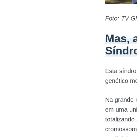
Foto: TV Gl
Mas, a
Síndr
Esta síndr
genético m
Na grande m
em uma uni
totalizando
cromossomo