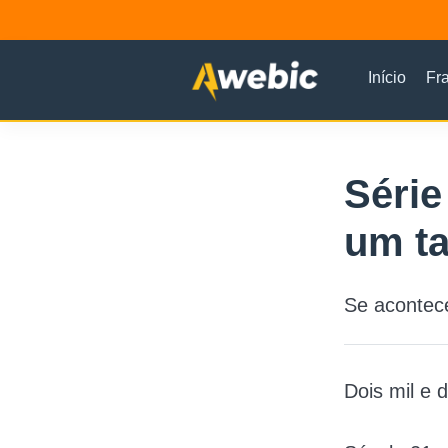
Início
Fr
Série
um ta
Se acontec
Dois mil e d