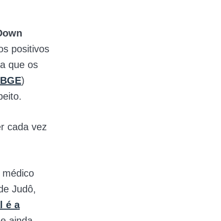
Down
s positivos
ra que os
IBGE
)
eito.
r cada vez
o médico
de Judô,
l é a
ue ainda