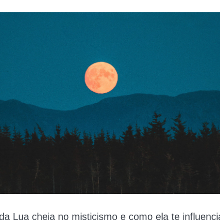
 da Lua cheia no misticismo e como ela te influenc