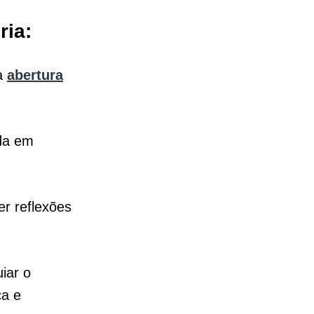
ria:
 a
abertura
ada em
r reflexões
iar o
ça e