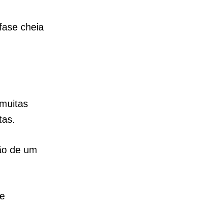
fase cheia
 muitas
etas.
ção de um
 e
.