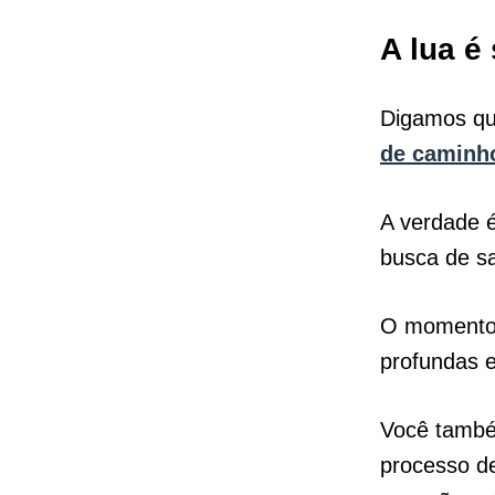
A
lua
é
Digamos que
de caminh
A verdade é
busca de sa
O momento 
profundas e
Você também
processo d