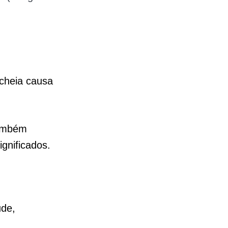
 cheia causa
também
ignificados.
ude,