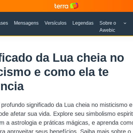
ases
Mensagens
Versículos
Legendas
Sobre o
Awebic
ficado da Lua cheia no
cismo e como ela te
encia
profundo significado da Lua cheia no misticismo 
pode afetar sua vida. Explore seu simbolismo espirit
 a astrologia e práticas mágicas, e aprenda com
ra aproveitar seus benefícios. Saiba mais sobre o