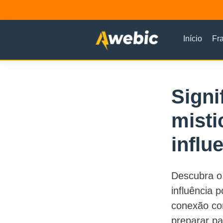
Início
Fr
Signi
misti
influ
Descubra o 
influência 
conexão com
preparar pa