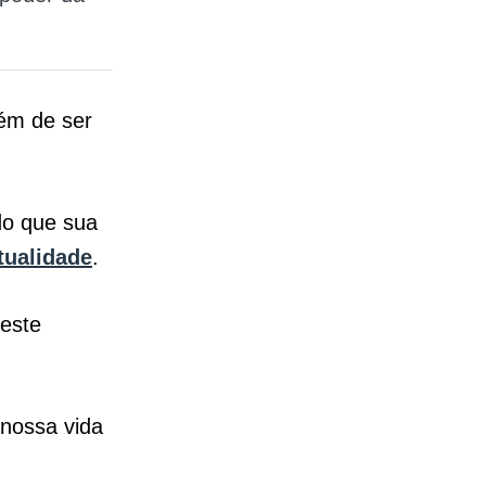
lém de ser
.
do que sua
tualidade
.
 este
nossa vida