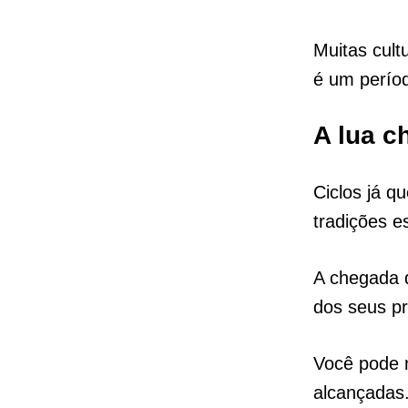
Muitas cult
é um períod
A
lua
ch
Ciclos já q
tradições e
A chegada d
dos seus pr
Você pode 
alcançadas.