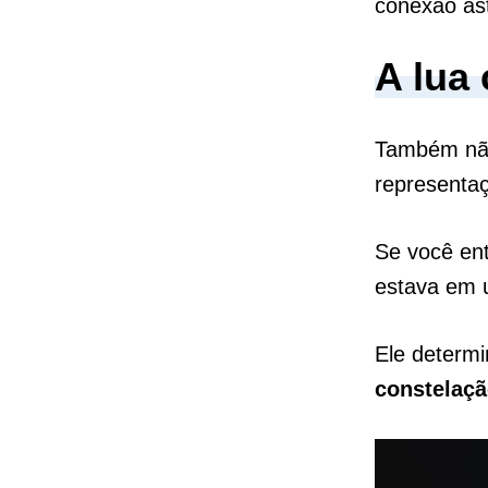
conexão as
A
lua
Também não
representaç
Se você en
estava em 
Ele determi
constelaç