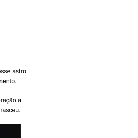
sse astro
imento.
eração a
nasceu.