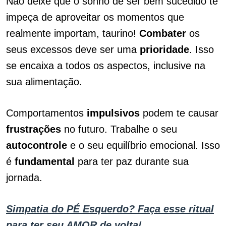
Não deixe que o sonho de ser bem sucedido te
impeça de aproveitar os momentos que
realmente importam, taurino!
Combater
os
seus excessos deve ser uma
prioridade
. Isso
se encaixa a todos os aspectos, inclusive na
sua alimentação.
Comportamentos
impulsivos
podem te causar
frustrações
no futuro. Trabalhe o seu
autocontrole
e o seu equilíbrio emocional. Isso
é
fundamental
para ter paz durante sua
jornada.
Simpatia do PÉ Esquerdo? Faça esse ritual
para ter seu AMOR de volta!