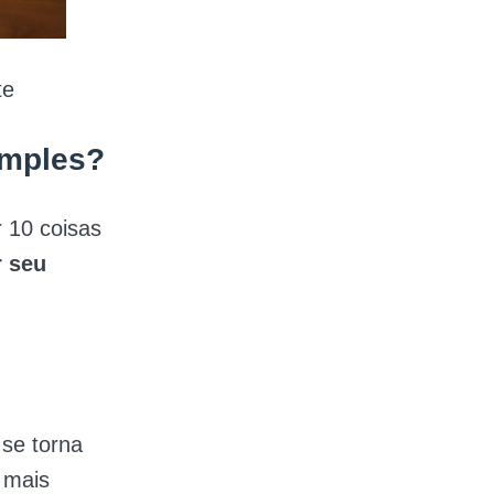
te
imples?
 10 coisas
r seu
se torna
 mais