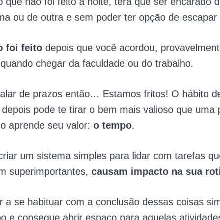
o que não foi feito à noite, terá que ser encarado
ma ou de outra e sem poder ter opção de escapar
 foi feito
depois que você acordou, provavelment
quando chegar da faculdade ou do trabalho.
alar de prazos então… Estamos fritos! O hábito de
 depois pode te tirar o bem mais valioso que uma
o aprende seu valor:
o tempo
.
riar um sistema simples para lidar com tarefas q
m superimportantes,
causam impacto na sua rot
 a se habituar com a conclusão dessas coisas si
o e consegue abrir espaço para aquelas atividade