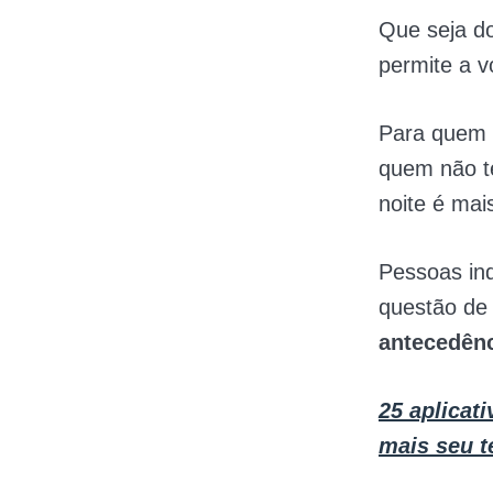
Que seja do
permite a v
Para quem 
quem não te
noite é mais
Pessoas in
questão de 
antecedên
25 aplicat
mais seu 