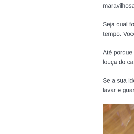
maravilhos
Seja qual f
tempo. Voc
Até porque 
louça do ca
Se a sua id
lavar e guar