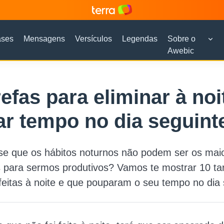
ases
Mensagens
Versículos
Legendas
Sobre o
Awebic
refas para eliminar à noi
r tempo no dia seguint
se que os hábitos noturnos não podem ser os maio
 para sermos produtivos? Vamos te mostrar 10 ta
eitas à noite e que pouparam o seu tempo no dia 