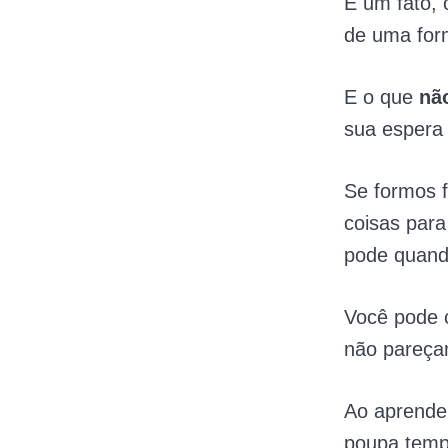
É um fato, 
de uma for
E o que
não
sua espera 
Se formos f
coisas para
pode quand
Você pode c
não pareça
Ao aprender
poupa temp