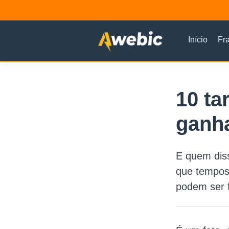
Início
Fr
10 ta
ganha
E quem dis
que tempos
podem ser f