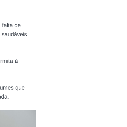
falta de
 saudáveis
rmita à
egumes que
ada.