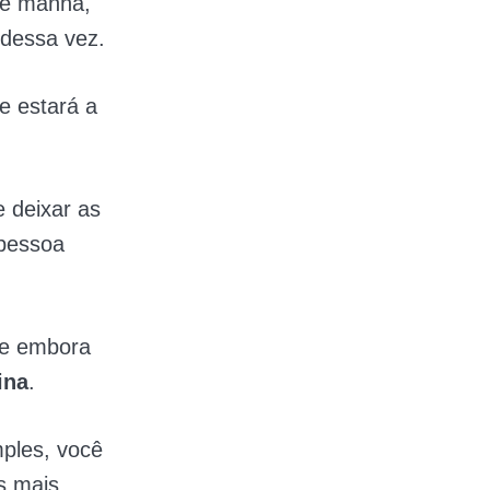
 de manhã,
 dessa vez.
e estará a
 deixar as
 pessoa
ue embora
ina
.
mples, você
s mais