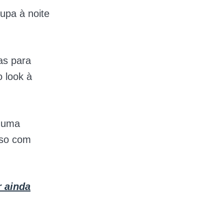
upa à noite
s para
 look à
r uma
sso com
r ainda