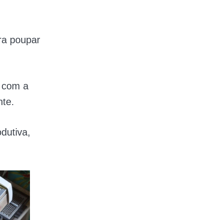
a poupar
m com a
nte.
dutiva,