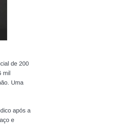
cial de 200
 mil
lhão. Uma
dico após a
raço e