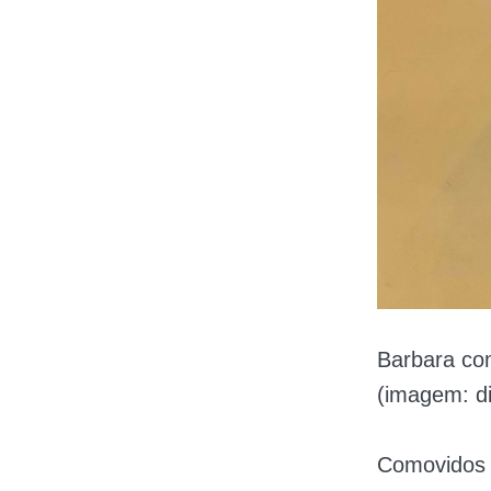
Barbara com
(imagem: d
Comovidos c