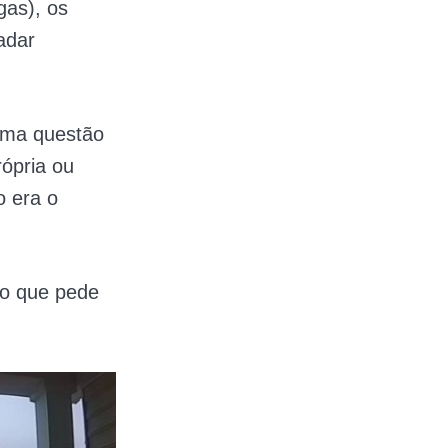
gas), os
adar
 uma questão
rópria ou
o era o
to que pede