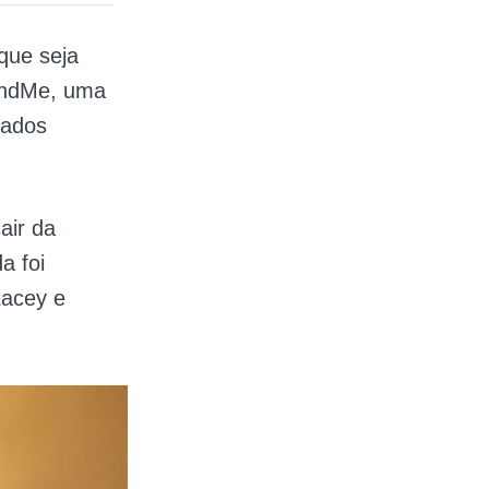
que seja
FundMe, uma
tados
air da
a foi
Lacey e