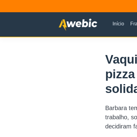
Início
Fr
Vaqui
pizza
solid
Barbara tem
trabalho, s
decidiram f