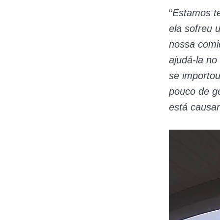
“
Estamos te
ela sofreu
nossa comid
ajudá-la no
se importo
pouco de ge
está causa
Tocador
de
vídeo