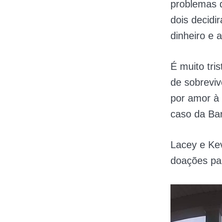
problemas d
dois decid
dinheiro e 
É muito tri
de sobreviv
por amor à 
caso da Ba
Lacey e Kev
doações par