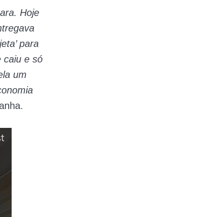
ara. Hoje
ntregava
eta’ para
 caiu e só
ela um
economia
panha.