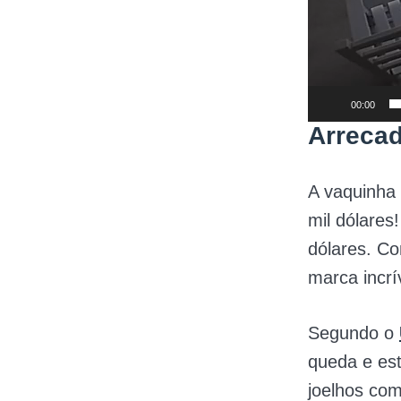
00:00
Arreca
A vaquinha 
mil dólare
dólares. Co
marca incrí
Segundo o
queda e est
joelhos com