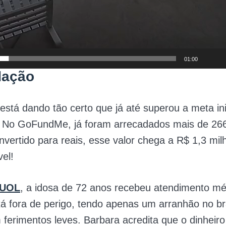
01:00
dação
está dando tão certo que já até superou a meta ini
s! No GoFundMe, já foram arrecadados mais de 266
nvertido para reais, esse valor chega a R$ 1,3 mi
vel!
UOL
, a idosa de 72 anos recebeu atendimento mé
á fora de perigo, tendo apenas um arranhão no b
 ferimentos leves. Barbara acredita que o dinheiro