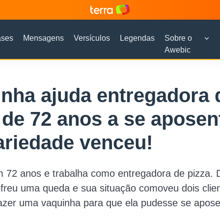
ases
Mensagens
Versículos
Legendas
Sobre o
Awebic
nha ajuda entregadora 
 de 72 anos a se aposent
ariedade venceu!
 72 anos e trabalha como entregadora de pizza. 
ofreu uma queda e sua situação comoveu dois clie
azer uma vaquinha para que ela pudesse se apose