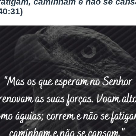
fatigam, caminham e não se can
40:31)