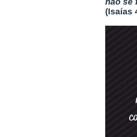
não se 
(Isaías 