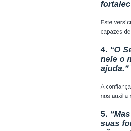
fortalec
Este versí
capazes de
4.
“O Se
nele o 
ajuda.”
A confiança
nos auxili
5.
“Mas
suas fo