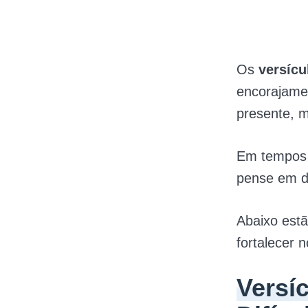
Os
versícu
encorajame
presente, 
Em tempos d
pense em de
Abaixo estã
fortalecer n
Versí