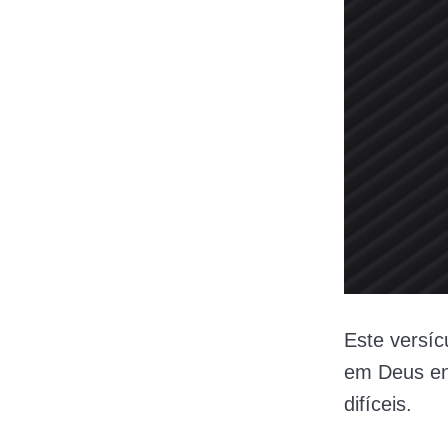
Este versíc
em Deus en
difíceis.