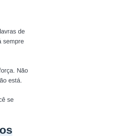
lavras de
á sempre
força. Não
ão está.
cê se
tos