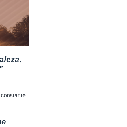
aleza,
”
 constante
me