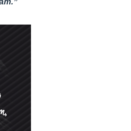
sam.”