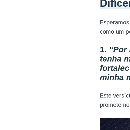
Difíce
Esperamos q
como um po
1.
“Por 
tenha m
fortale
minha m
Este versíc
promete nos