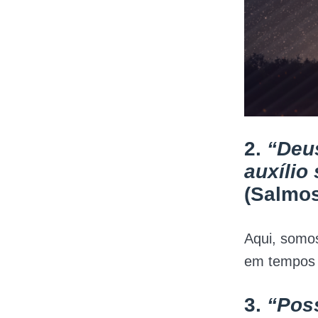
2.
“Deus
auxílio
(Salmos
Aqui, somo
em tempos d
3.
“Pos