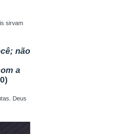
is sirvam
ocê; não
 com a
0)
utas. Deus
.