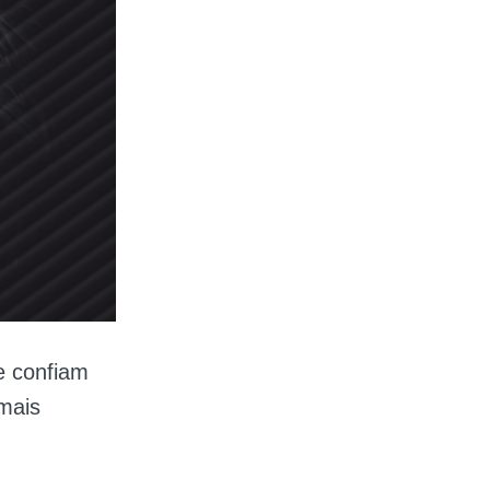
e confiam
mais