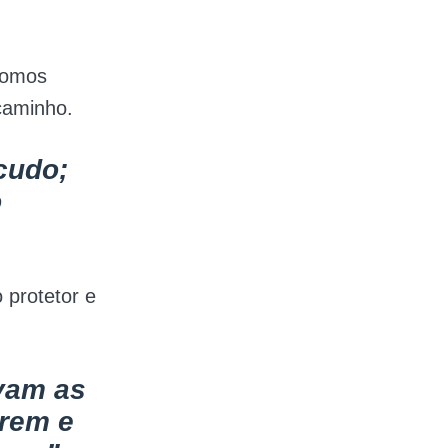
somos
caminho.
cudo;
o
 protetor e
vam as
rrem e