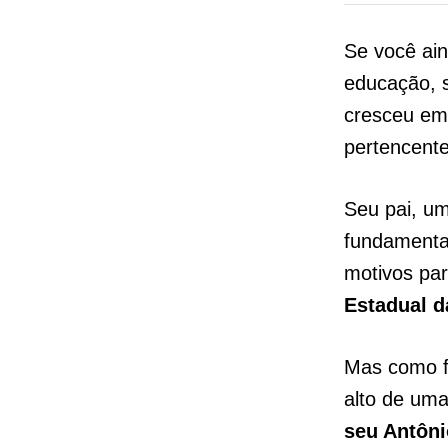
Se você ain
educação, s
cresceu em
pertencente
Seu pai, um
fundamental
motivos pa
Estadual 
Mas como fo
alto de uma
seu Antôni