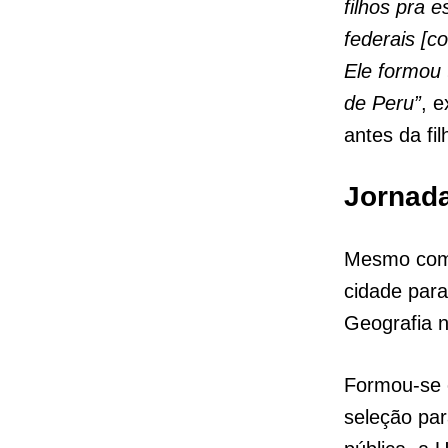
filhos pra 
federais [
Ele formou 
de Peru”
, e
antes da fil
Jornada
Mesmo com 
cidade para
Geografia 
Formou-se e
seleção par