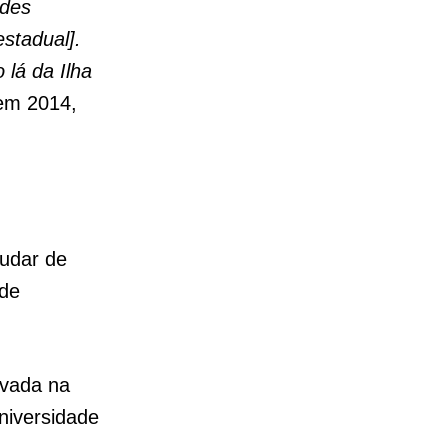
ades
stadual].
lá da Ilha
 em 2014,
udar de
 de
ovada na
niversidade