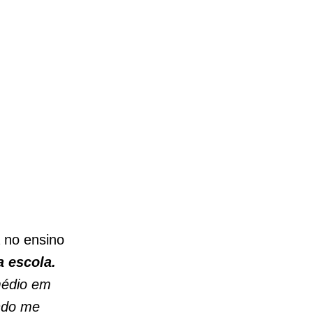
 no ensino
a escola.
médio em
ando me