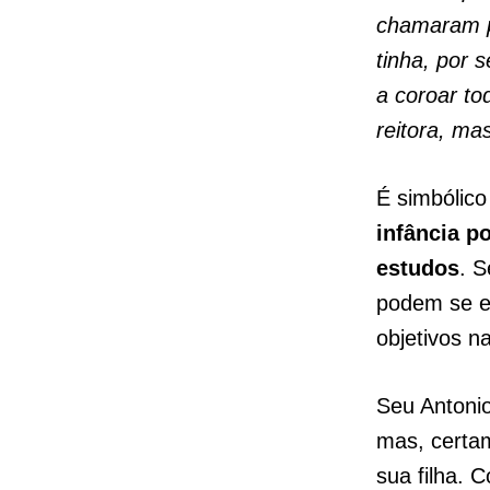
chamaram pa
tinha, por 
a coroar to
reitora, ma
É simbólico
infância p
estudos
. 
podem se es
objetivos na
Seu Antonio
mas, certam
sua filha. 