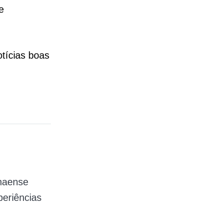
e
otícias boas
anaense
periências