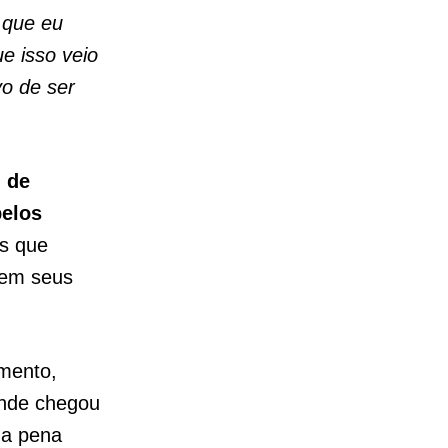
 que eu
ue isso veio
vo de ser
, de
pelos
es que
rem seus
omento,
onde chegou
 a pena