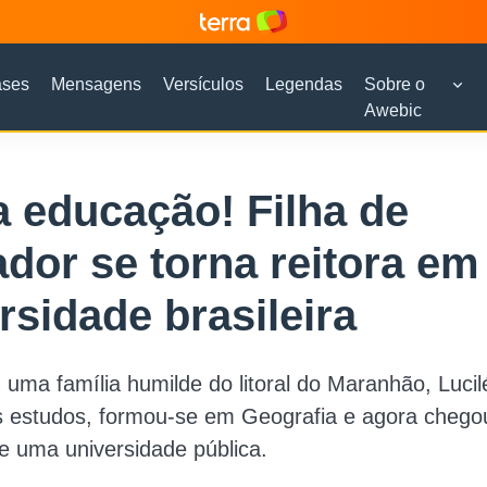
ases
Mensagens
Versículos
Legendas
Sobre o
Awebic
a educação! Filha de
dor se torna reitora em
rsidade brasileira
uma família humilde do litoral do Maranhão, Lucil
s estudos, formou-se em Geografia e agora chego
de uma universidade pública.