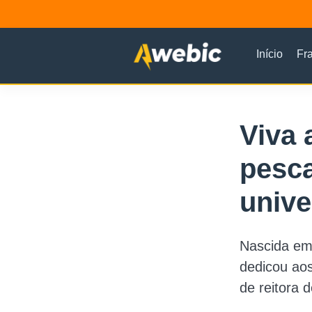
Início
Fr
Viva 
pesca
unive
Nascida em 
dedicou ao
de reitora 