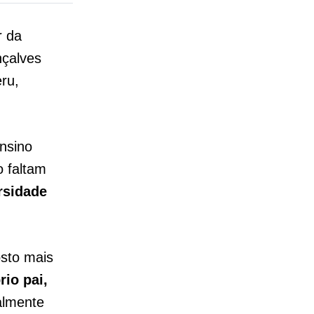
r da
nçalves
ru,
nsino
o faltam
rsidade
osto mais
rio pai,
almente