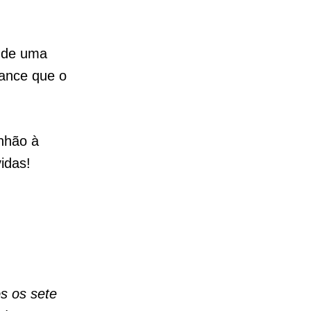
e de uma
ance que o
nhão à
idas!
os os sete