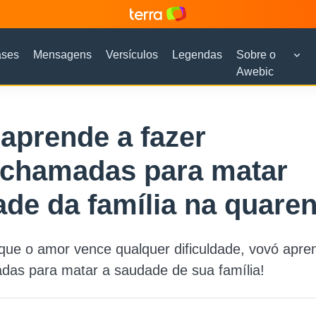
ases
Mensagens
Versículos
Legendas
Sobre o
Awebic
aprende a fazer
ochamadas para matar
de da família na quare
ue o amor vence qualquer dificuldade, vovó apre
das para matar a saudade de sua família!