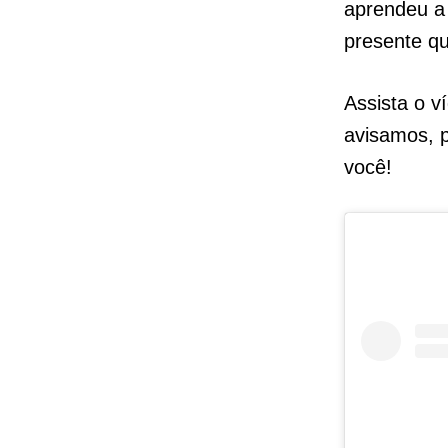
aprendeu a 
presente q
Assista o v
avisamos, p
você!