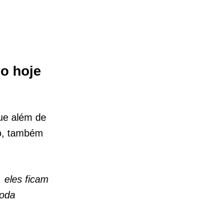
vo hoje
que além de
ó, também
, eles ficam
toda