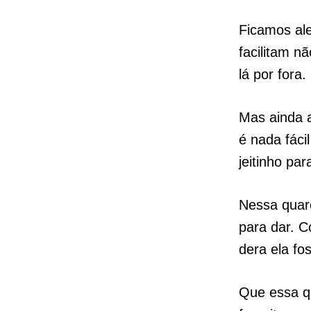
Ficamos al
facilitam n
lá por fora.
Mas ainda 
é nada fáci
jeitinho pa
Nessa quar
para dar. 
dera ela f
Que essa q