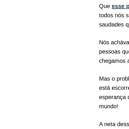
Que
esse 
todos nós 
saudades q
Nós acháva
pessoas qu
chegamos a 
Mas o prob
está escor
esperança d
mundo!
A neta dess