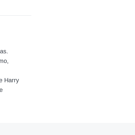
as.
mo,
 e Harry
te