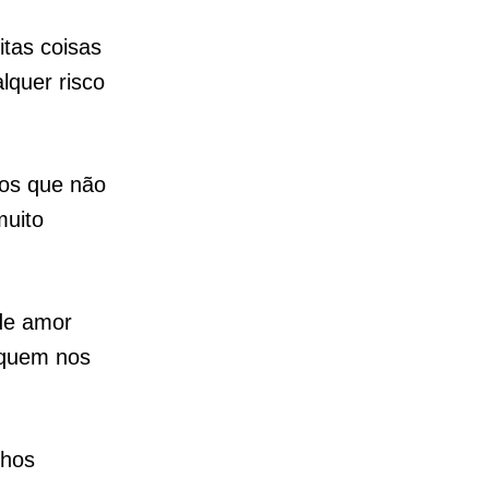
tas coisas
lquer risco
os que não
muito
de amor
 quem nos
nhos