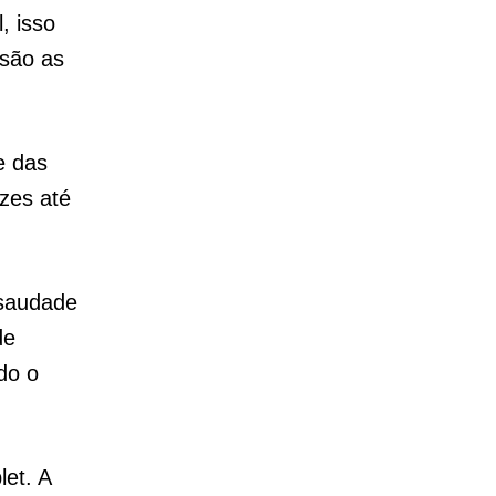
, isso
 são as
e das
zes até
 saudade
de
do o
et. A