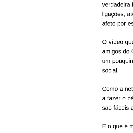
verdadeira 
ligações, a
afeto por e
O vídeo qu
amigos do 
um pouquinh
social.
Como a neta
a fazer o b
são fáceis 
E o que é m