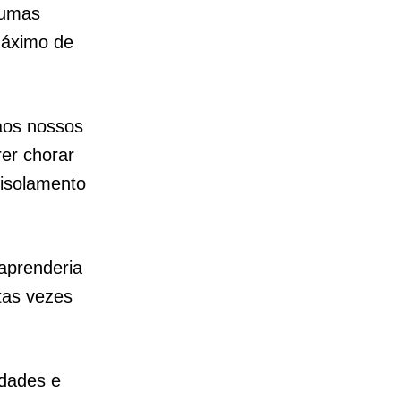
gumas
 máximo de
aos nossos
er chorar
 isolamento
aprenderia
tas vezes
ldades e