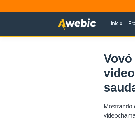
Início
Fr
Vovó 
vide
sauda
Mostrando q
videochama