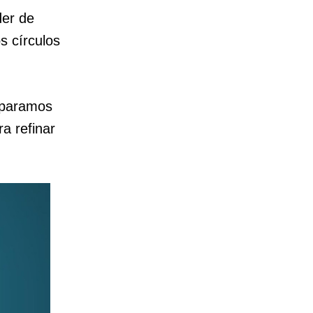
der de
s círculos
reparamos
a refinar