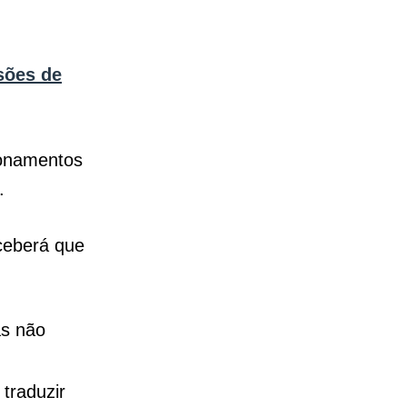
sões de
ionamentos
l.
ceberá que
as não
traduzir