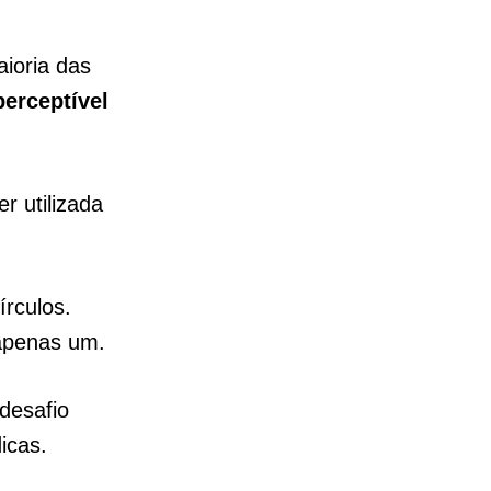
ioria das
perceptível
r utilizada
írculos.
 apenas um.
 desafio
dicas.