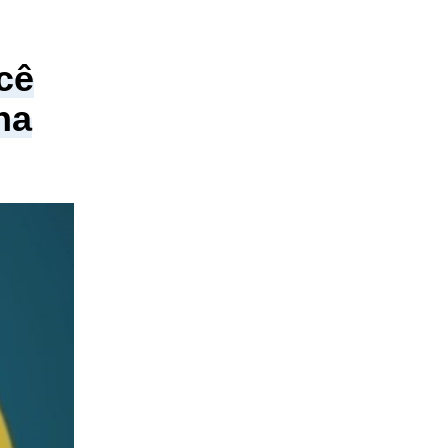
cê
na