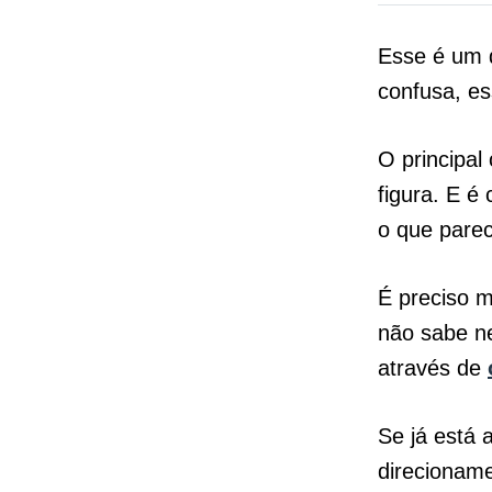
Esse é um d
confusa, e
O principal
figura. E é
o que pare
É preciso m
não sabe n
através de
Se já está 
direcionam