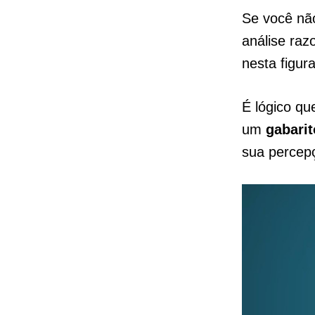
Se você não
análise raz
nesta figur
É lógico qu
um
gabarit
sua percep