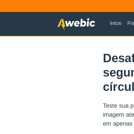
Início
Fr
Desaf
segun
círcu
Teste sua p
imagem aten
em apenas 