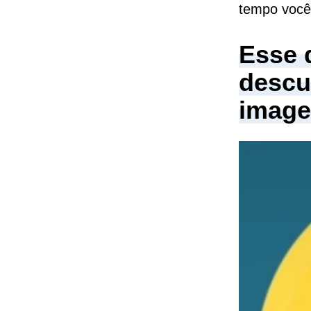
tempo você
Esse 
descu
imag