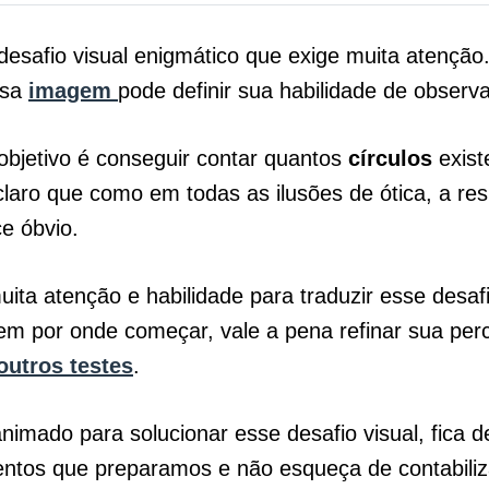
esafio visual enigmático que exige muita atenção
ssa
imagem
pode definir sua habilidade de observ
 objetivo é conseguir contar quantos
círculos
exist
 claro que como em todas as ilusões de ótica, a re
ce óbvio.
uita atenção e habilidade para traduzir esse desaf
em por onde começar, vale a pena refinar sua per
outros testes
.
animado para solucionar esse desafio visual, fica d
entos que preparamos e não esqueça de contabiliz