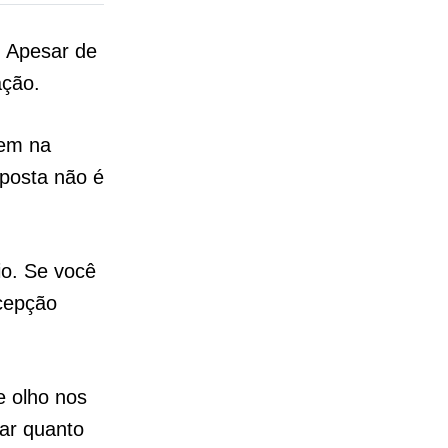
. Apesar de
ação.
em na
sposta não é
io. Se você
cepção
e olho nos
ar quanto