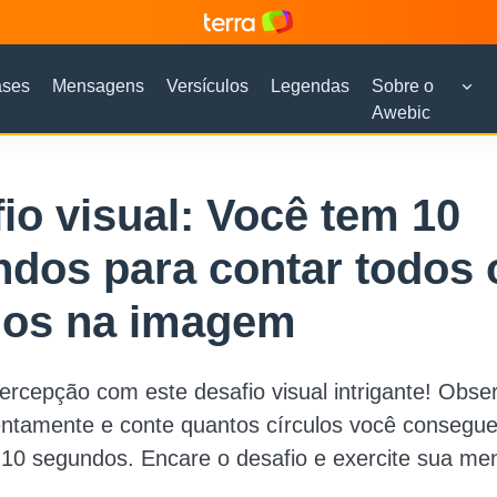
ases
Mensagens
Versículos
Legendas
Sobre o
Awebic
io visual: Você tem 10
dos para contar todos 
los na imagem
ercepção com este desafio visual intrigante! Obse
tamente e conte quantos círculos você consegue i
10 segundos. Encare o desafio e exercite sua men