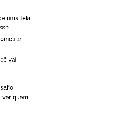
de uma tela
esso.
nometrar
cê vai
safio
ra ver quem