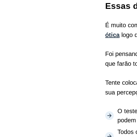
Essas d
É muito co
ótica
logo d
Foi pensan
que farão t
Tente coloc
sua percep
O teste
podem i
Todos 