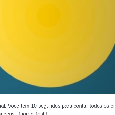
ual: Você tem 10 segundos para contar todos os cí
agens: Jagran Josh)