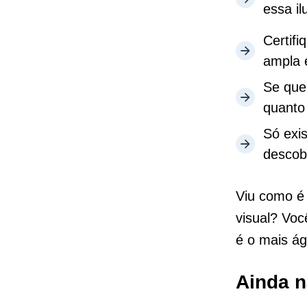
essa i
Certif
ampla 
Se que
quanto
Só exis
descobr
Viu como é 
visual? Vo
é o mais ági
Ainda n