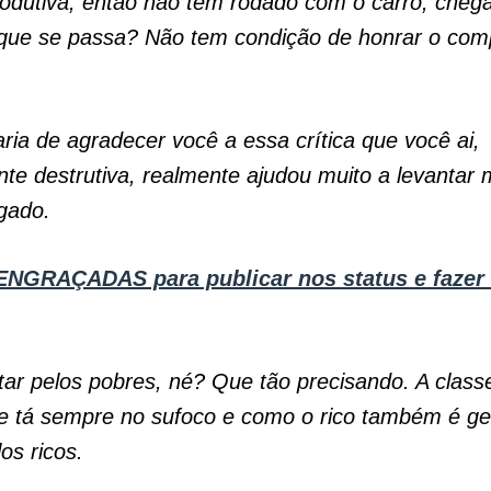
rodutiva, então não tem rodado com o carro, chega 
que se passa? Não tem condição de honrar o co
aria de agradecer você a essa crítica que você ai,
e destrutiva, realmente ajudou muito a levantar 
igado.
ENGRAÇADAS para publicar nos status e fazer
tar pelos pobres, né? Que tão precisando. A clas
 tá sempre no sufoco e como o rico também é gen
os ricos.