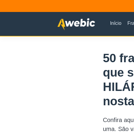
Início
Fr
50 fr
que s
HILÁR
nosta
Confira aqu
uma. São v