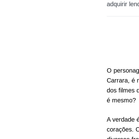
adquirir le
O personag
Carrara, é 
dos filmes 
é mesmo?
A verdade é
corações. C