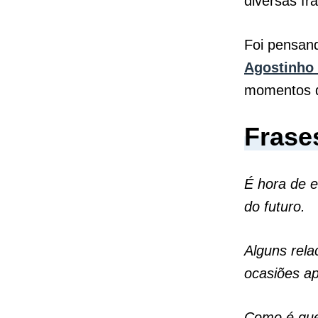
diversas f
Foi pensan
Agostinho 
momentos d
Frase
É hora de e
do futuro.
Alguns rela
ocasiões ap
Como é que