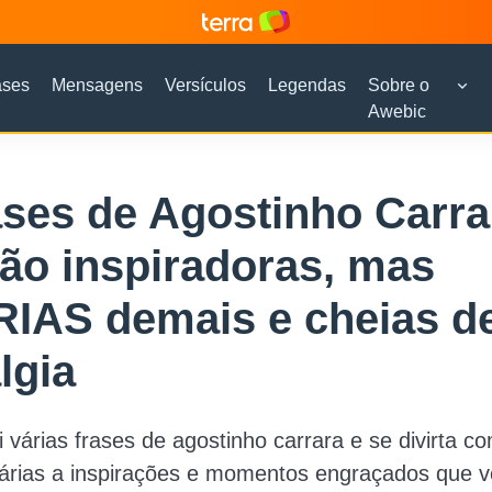
ases
Mensagens
Versículos
Legendas
Sobre o
Awebic
ases de Agostinho Carra
ão inspiradoras, mas
IAS demais e cheias d
lgia
i várias frases de agostinho carrara e se divirta c
árias a inspirações e momentos engraçados que v