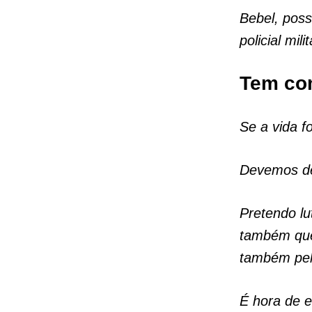
Bebel, poss
policial mi
Tem com
Se a vida f
Devemos de
Pretendo lu
também que
também pel
É hora de 