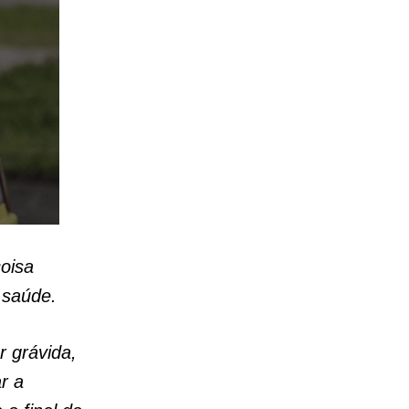
coisa
 saúde.
r grávida,
r a