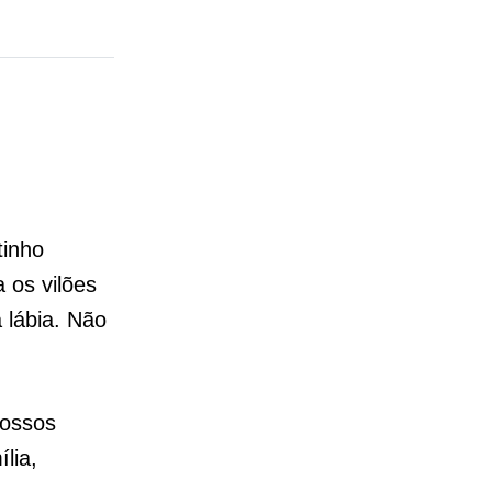
tinho
 os vilões
 lábia. Não
nossos
lia,