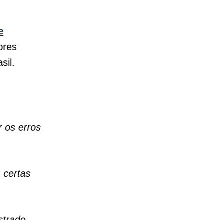
e
ores
sil.
 os erros
 certas
strado,