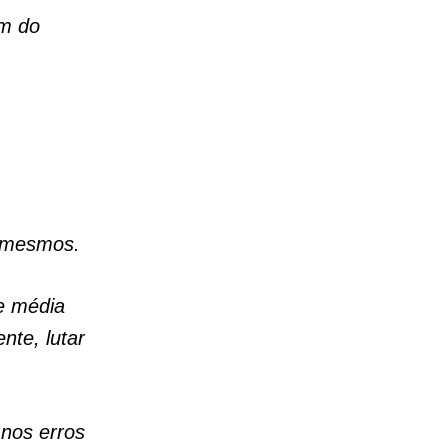
im do
s mesmos.
se média
te, lutar
nos erros