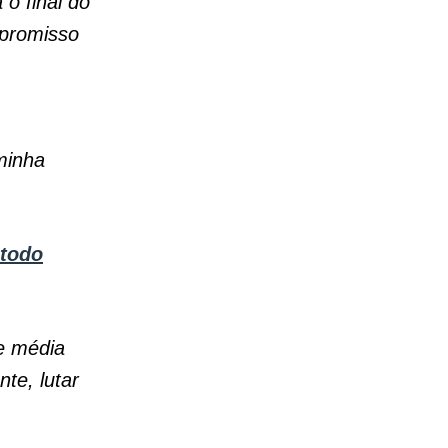
o final do
mpromisso
minha
 todo
se média
te, lutar