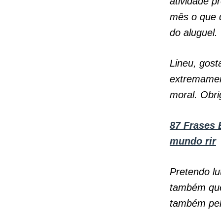
atividade p
mês o que 
do aluguel.
Lineu, gost
extremament
moral. Obr
87 Frases 
mundo rir
Pretendo lu
também que
também pel