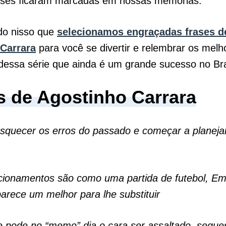
rases ficaram marcadas em nossas memórias.
do nisso que
selecionamos engraçadas frases d
Carrara
para você se divertir e relembrar os melh
essa série que ainda é um grande sucesso no Bra
s de Agostinho Carrara
squecer os erros do passado e começar a planejar
cionamentos são como uma partida de futebol, Em
arece um melhor para lhe substituir
 pode no “memo” dia o cara ser assaltado, seque