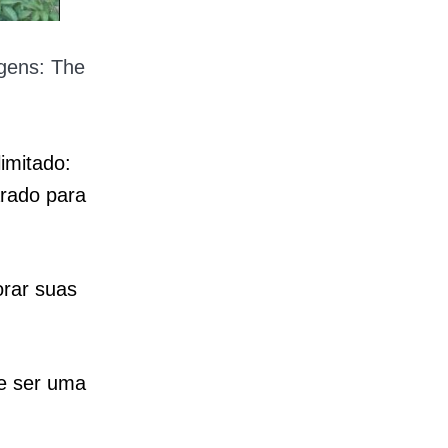
gens: The
imitado:
arado para
orar suas
e ser uma