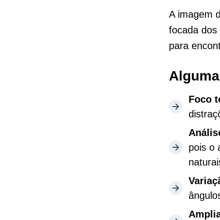
A imagem d
focada dos 
para encont
Algumas
Foco t
distraç
Anális
pois o
naturai
Variaç
ângulos
Ampli