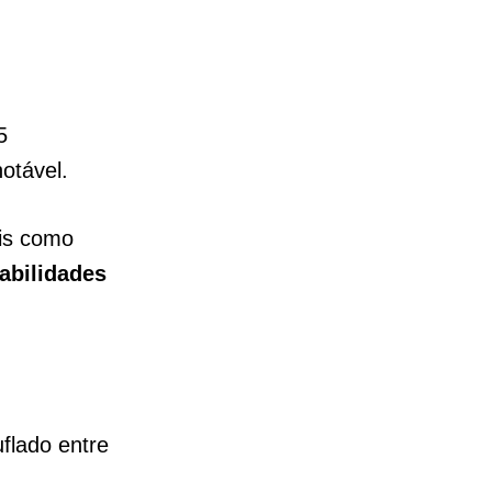
5
otável.
ais como
abilidades
flado entre