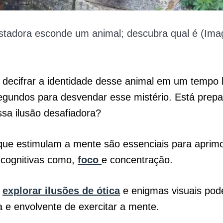
ustadora esconde um animal; descubra qual é (Ima
 decifrar a identidade desse animal em um tempo l
egundos para desvendar esse mistério. Está prep
ssa ilusão desafiadora?
que estimulam a mente são essenciais para aprim
 cognitivas como,
foco
e concentração.
,
explorar ilusões de ótica
e enigmas visuais pod
a e envolvente de exercitar a mente.