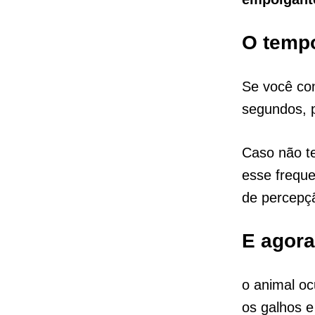
O tempo
Se você con
segundos, p
Caso não t
esse frequ
de percepç
E agora
o animal oc
os galhos e