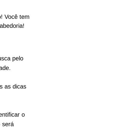
o! Você tem
abedoria!
usca pelo
ade.
s as dicas
ntificar o
 será