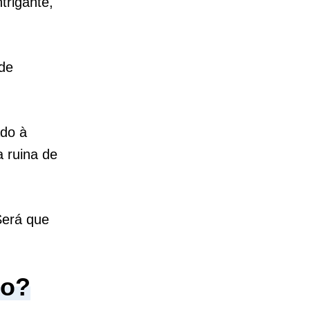
trigante,
de
.
do à
 ruina de
Será que
to?