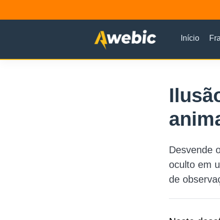
Início
Fr
Ilusã
anima
Desvende o 
oculto em u
de observa