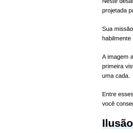
Neste desaf
projetada p
Sua missão 
habilmente 
A imagem a
primeira vi
uma cada.
Entre esses
você conseg
Ilusã