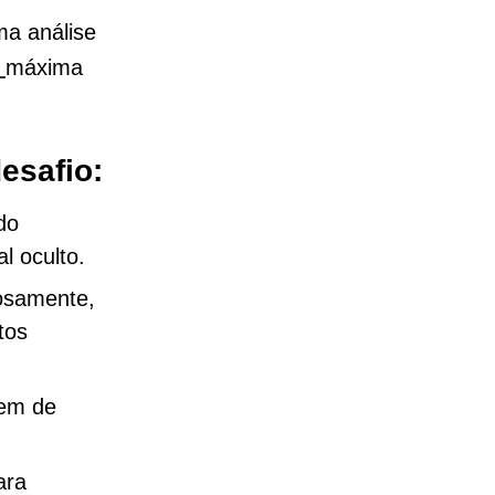
ma análise
máxima
esafio:
do
l oculto.
osamente,
tos
gem de
ara