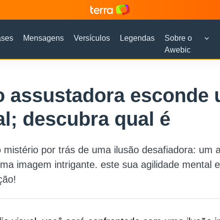
ases
Mensagens
Versículos
Legendas
Sobre o
Awebic
o assustadora esconde
l; descubra qual é
mistério por trás de uma ilusão desafiadora: um 
ma imagem intrigante. este sua agilidade mental e
ção!