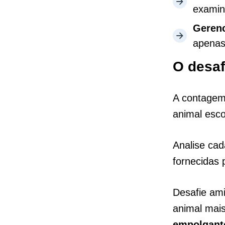
examin
Geren
apenas
O desaf
A contagem 
animal esco
Analise cad
fornecidas 
Desafie ami
animal mai
empolgant