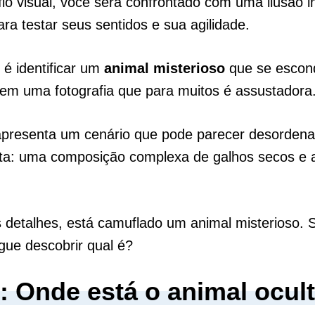
io visual, você será confrontado com uma ilusão in
ara testar seus sentidos e sua agilidade.
é identificar um
animal
misterioso
que se escon
em uma fotografia que para muitos é assustadora
presenta um cenário que pode parecer desordena
sta: uma composição complexa de galhos secos e a
 detalhes, está camuflado um animal misterioso. 
ue descobrir qual é?
o: Onde está o animal ocul