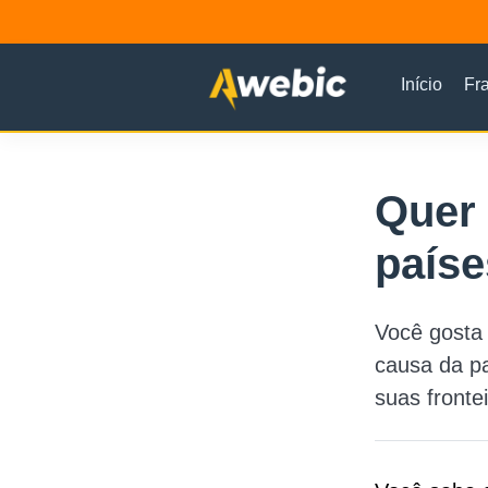
Início
Fr
Quer 
paíse
Você gosta 
causa da pa
suas fronte