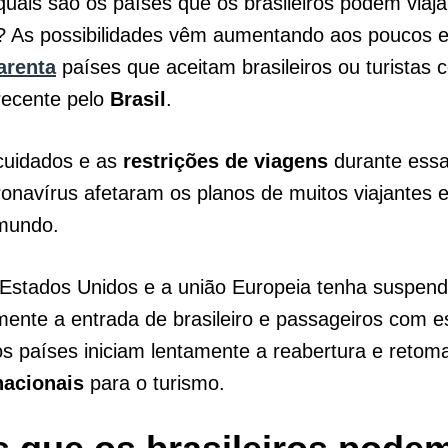
uais são os países que os brasileiros podem viaja
? As possibilidades vêm aumentando aos poucos e
arenta
países que aceitam brasileiros ou turistas 
ecente pelo
Brasil
.
cuidados e as
restrições
de
viagens
durante ess
onavírus afetaram os planos de muitos viajantes e 
mundo.
Estados Unidos e a união Europeia tenha suspend
ente a entrada de brasileiro e passageiros com es
ros países iniciam lentamente a reabertura e retom
nacionais
para o turismo.