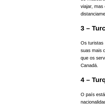
viajar, mas
distanciame
3 – Tur
Os turistas
suas mais d
que os ser
Canadá.
4 – Tur
O país está
nacionalida