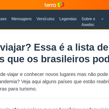
ases
Mensagens
Versículos
Legendas
Sobre o
Awebic
viajar? Essa é a lista de
s que os brasileiros po
de viajar e conhecer novos lugares mas não pode 
ndemia? Veja aqui alguns países que estão reabr
iras para turismo.