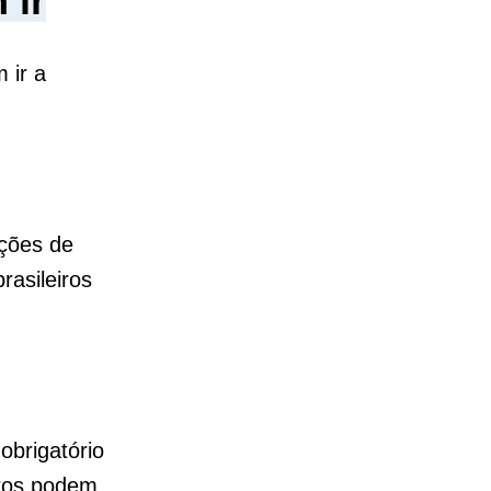
 ir
 ir a
ições de
rasileiros
obrigatório
iros podem