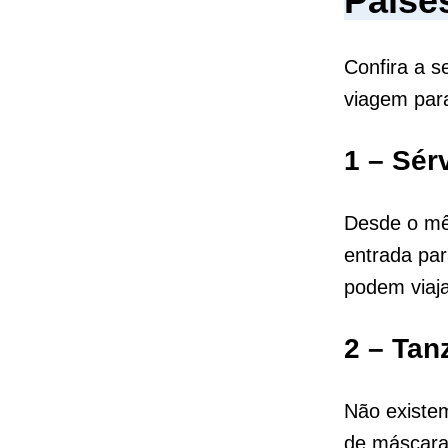
Paíse
Confira a s
viagem para
1 – Sér
Desde o mê
entrada par
podem viaja
2 – Tanz
Não existem
de máscaras