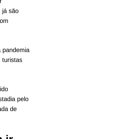
r
 já são
com
a pandemia
turistas
ido
tadia pelo
ada de