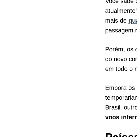
Você sabe q
atualmente
mais de
qu
passagem r
Porém, os 
do novo cor
em todo o 
Embora os 
temporariam
Brasil, out
voos
inter