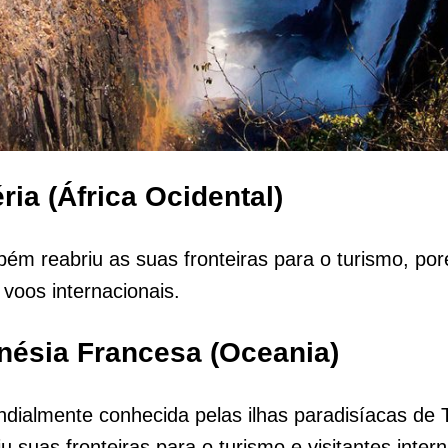
ria (África Ocidental)
ém reabriu as suas fronteiras para o turismo, po
voos internacionais.
inésia Francesa (Oceania)
dialmente conhecida pelas ilhas paradisíacas de T
u suas fronteiras para o turismo e visitantes inter