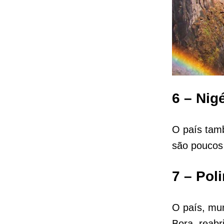
6 – Nigé
O país tamb
são poucos 
7 – Pol
O país, mun
Bora, reabri