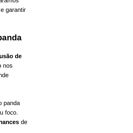
paramos
e garantir
 panda
lusão de
o nos
onde
o panda
u foco.
hances
de