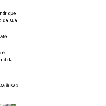
ntir que
o da sua
 até
a
e
nítida.
ta ilusão.