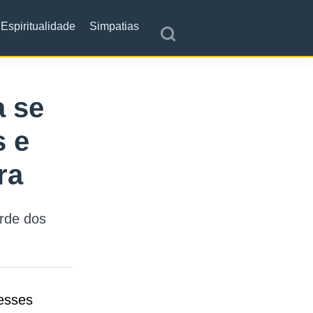
Espiritualidade
Simpatias
 se
 e
ra
rde dos
esses