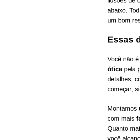
ilusões de 
abaixo. To
um bom res
Essas d
Você não é 
ótica
pela p
detalhes, c
começar, si
Montamos u
com mais
f
Quanto mai
você alcanç