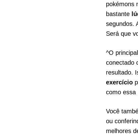
pokémons no
bastante
lú
segundos. 
Será que vo
^O principa
conectado 
resultado. 
exercício
p
como essa p
Você també
ou conferin
melhores de