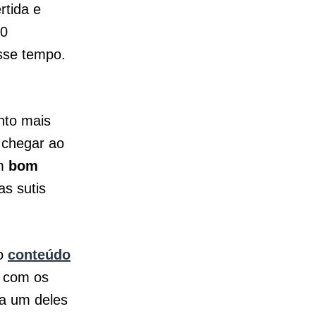
rtida e
10
sse tempo.
anto mais
 chegar ao
um
bom
s sutis
so
conteúdo
, com os
da um deles