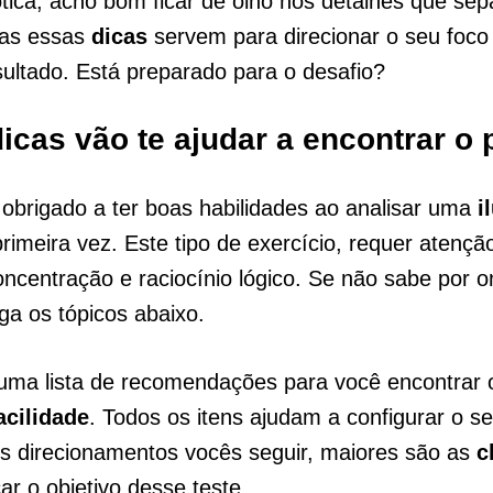
ótica, acho bom ficar de olho nos detalhes que se
das essas
dicas
servem para direcionar o seu foco 
ultado. Está preparado para o desafio?
icas vão te ajudar a encontrar o
obrigado a ter boas habilidades ao analisar uma
i
rimeira vez. Este tipo de exercício, requer atençã
oncentração e raciocínio lógico. Se não sabe por 
ga os tópicos abaixo.
ma lista de recomendações para você encontrar 
acilidade
. Todos os itens ajudam a configurar o se
s direcionamentos vocês seguir, maiores são as
c
ar o objetivo desse teste.