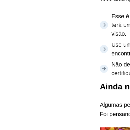
Esse é
terá u
visão.
Use u
encont
Não de
certifi
Ainda n
Algumas pe
Foi pensand