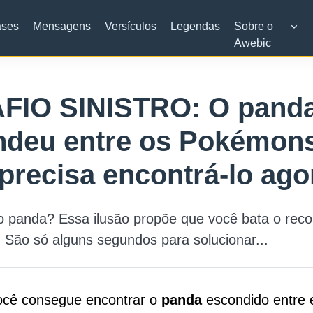
ases
Mensagens
Versículos
Legendas
Sobre o
Awebic
FIO SINISTRO: O panda
ndeu entre os Pokémons
precisa encontrá-lo ago
o panda? Essa ilusão propõe que você bata o reco
. São só alguns segundos para solucionar...
ocê consegue encontrar o
panda
escondido entre 