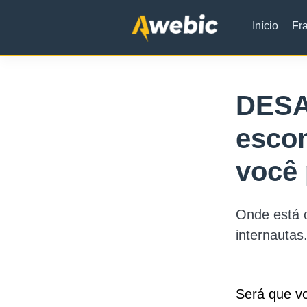
Início
Fr
DESA
esco
você 
Onde está 
internautas
Será que v