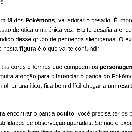
es
um fã dos
Pokémons
, vai adorar o desafio. É impo
lusão de ótica uma única vez. Ela te desafia a enco
ndido desse grupo de pequenos alienígenas. O e
s nesta
figura
é o que vai te confundir.
itas cores e formas que compõem os
personage
 muita atenção para diferenciar o panda do Pokém
 olhar analítico, fica bem difícil chegar a um resul
ara encontrar o panda
oculto
, você precisa ter os
abilidades de observação apuradas. Se não é exp