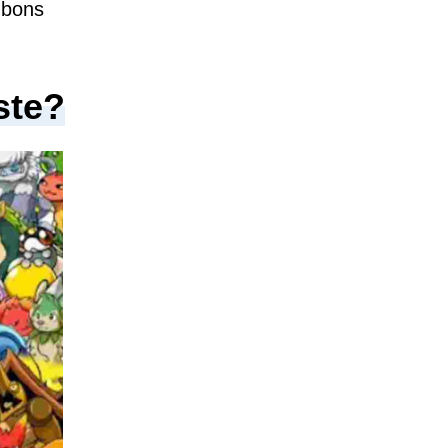
 bons
ste?