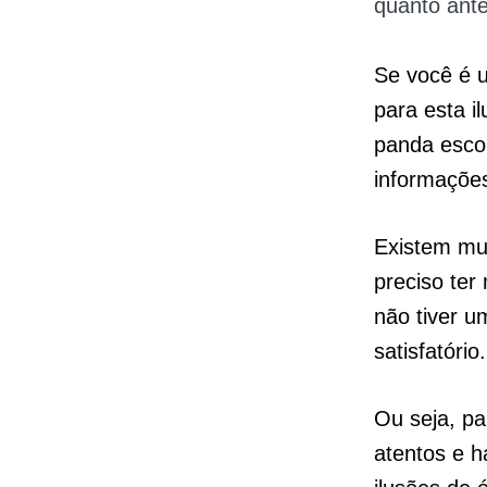
quanto ant
Se você é 
para esta i
panda esco
informaçõe
Existem mu
preciso ter
não tiver um
satisfatório.
Ou seja, p
atentos e h