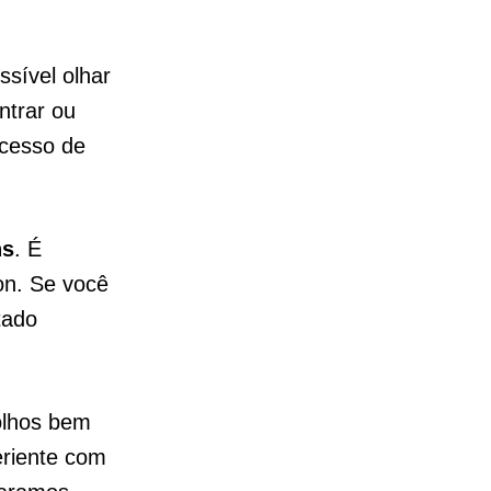
ssível olhar
ntrar ou
xcesso de
ns
. É
on. Se você
tado
 olhos bem
eriente com