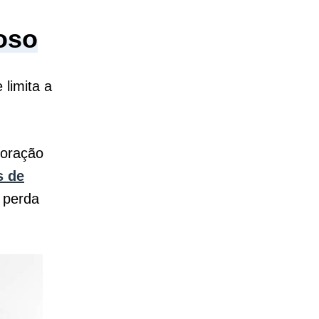
oso
limita a
coração
s de
 perda