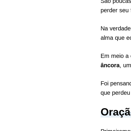
São poucas
perder seu 
Na verdade,
alma que e
Em meio a 
âncora
, um
Foi pensan
que perdeu 
Oraçã