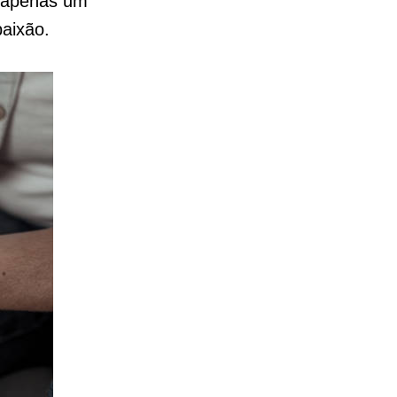
é apenas um
aixão.