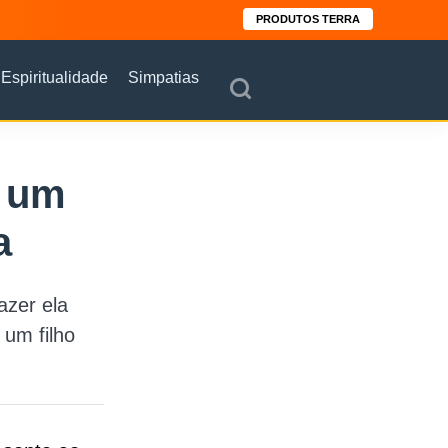
PRODUTOS TERRA
Espiritualidade
Simpatias
u um
a
azer ela
um filho