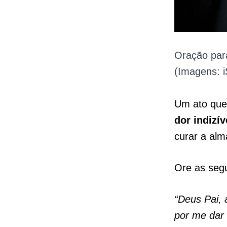
Oração par
(Imagens: i
Um ato que
dor indizív
curar a alma
Ore as segu
“Deus Pai, 
por me dar 