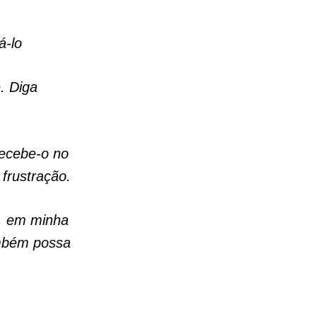
á-lo
. Diga
Recebe-o no
frustração.
, em minha
ambém possa