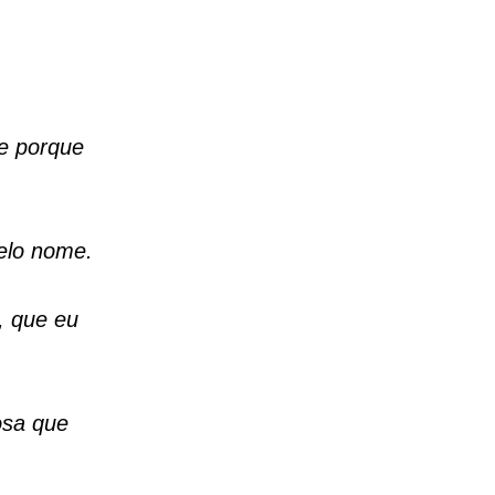
 e porque
elo nome.
, que eu
osa que