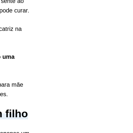
sente ao
pode curar.
catriz na
o uma
para mãe
es.
 filho