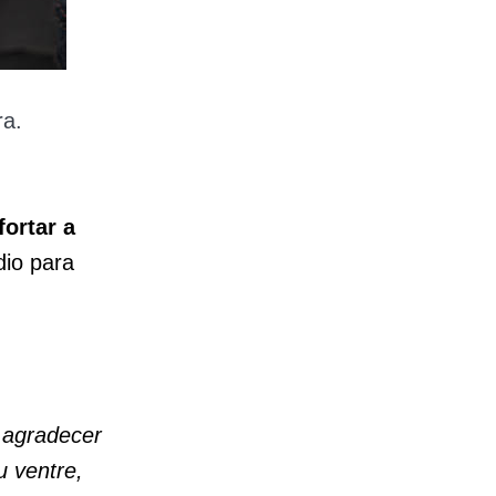
ra.
ortar a
dio para
 agradecer
u ventre,