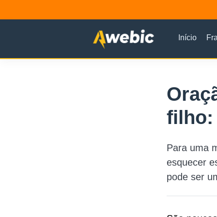
Início
Fr
Oraç
filho
Para uma m
esquecer e
pode ser u