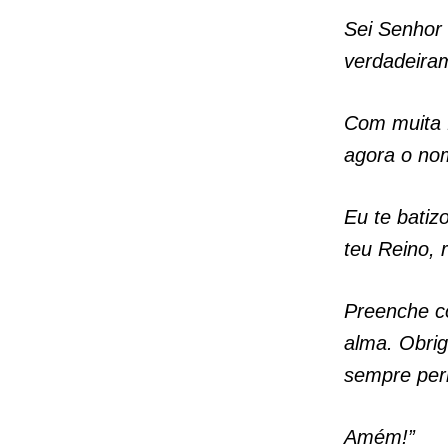
Sei Senhor
verdadeiram
Com muita f
agora o nom
Eu te batiz
teu Reino, 
Preenche c
alma. Obri
sempre per
Amém!”