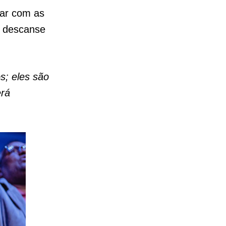
tar com as
, descanse
s; eles são
erá