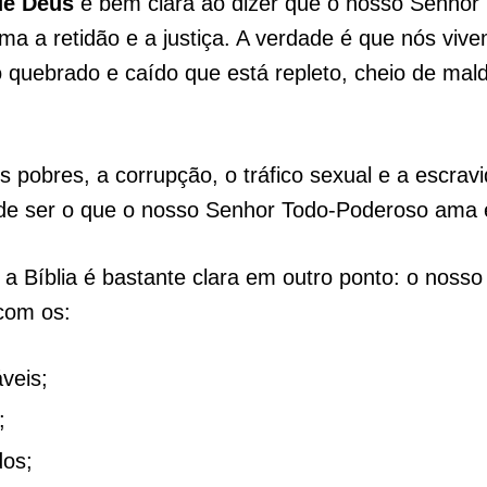
de Deus
é bem clara ao dizer que o nosso Senhor
a a retidão e a justiça. A verdade é que nós vi
quebrado e caído que está repleto, cheio de mal
 pobres, a corrupção, o tráfico sexual e a escrav
de ser o que o nosso Senhor Todo-Poderoso ama e
 a Bíblia é bastante clara em outro ponto: o noss
com os:
veis;
;
os;