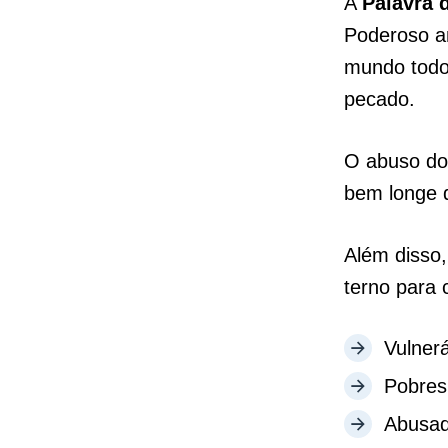
A
Palavra 
Poderoso am
mundo todo 
pecado.
O abuso dos
bem longe 
Além disso,
terno para 
Vulnerá
Pobres
Abusad