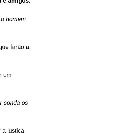
a
e
amigos
.
ue o homem
que farão a
er um
r sonda os
 a justiça