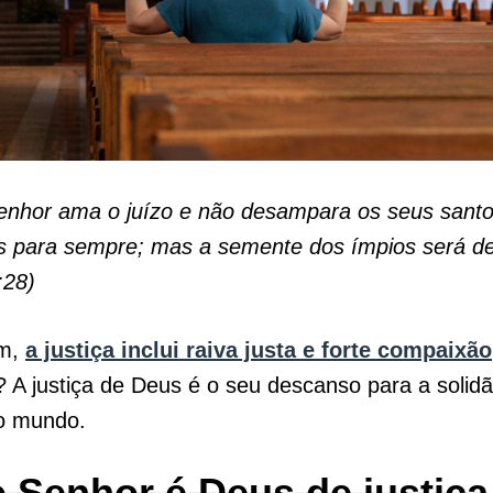
enhor ama o juízo e não desampara os seus santo
s para sempre; mas a semente dos ímpios será de
:28)
im,
a justiça inclui raiva justa e forte compaixão
? A justiça de Deus é o seu descanso para a solid
do mundo.
 Senhor é Deus de justiça