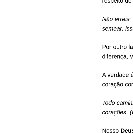
respeito de
Não erreis
semear, iss
Por outro l
diferença, 
A verdade 
coração con
Todo camin
corações. (
Nosso
Deus