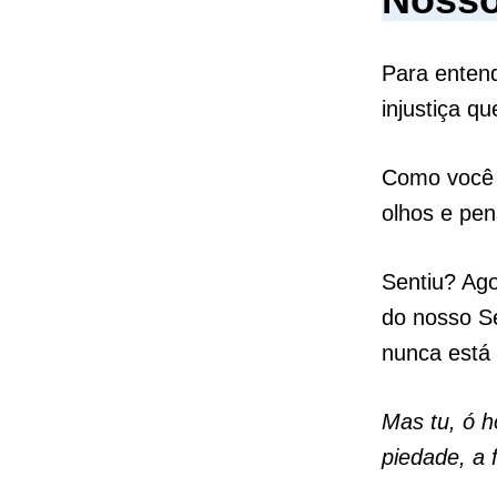
Para entend
injustiça q
Como você
olhos e pen
Sentiu? Ago
do nosso Se
nunca está
Mas tu, ó h
piedade, a 