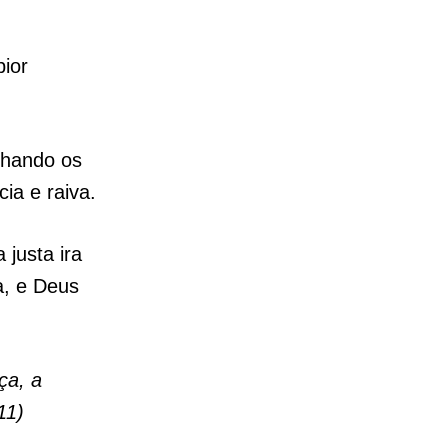
pior
hando os
ia e raiva.
 justa ira
a, e Deus
ça, a
11)