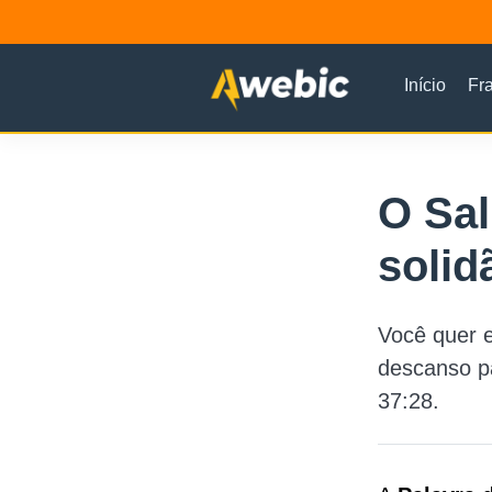
Início
Fr
O Sal
solid
Você quer e
descanso pa
37:28.