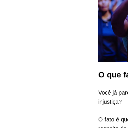
O que f
Você já par
injustiça?
O fato é qu