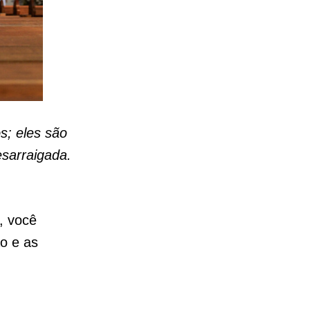
s; eles são
sarraigada.
, você
ão e as