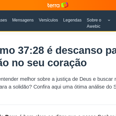
ases
Mensagens
Versículos
Legendas
Sobre o
Awebic
mo 37:28 é descanso pa
ão no seu coração
ntender melhor sobre a justiça de Deus e buscar 
ra a solidão? Confira aqui uma ótima análise do 