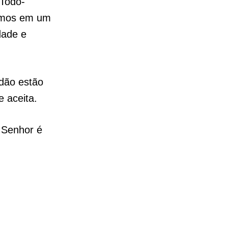
 Todo-
vemos em um
dade e
idão estão
 aceita.
o Senhor é