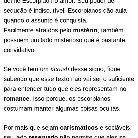
define Escorpião no amor. Seu poder de
sedução é indiscutível! Escorpianos dão aula
quando o assunto é conquista.
Facilmente atraídos pelo
mistério
, também
possuem um lado misterioso que é bastante
convidativo.
Se você tem um #
crush
desse signo, fique
sabendo que esse texto não vai ser o suficiente
para entender tudo que eles representam no
romance
. Isso porque, os escorpianos
costumam manter algumas coisas ocultas.
Por mais que sejam
carismáticos
e sociáveis,
seu lado
reservado
não permite que eles se