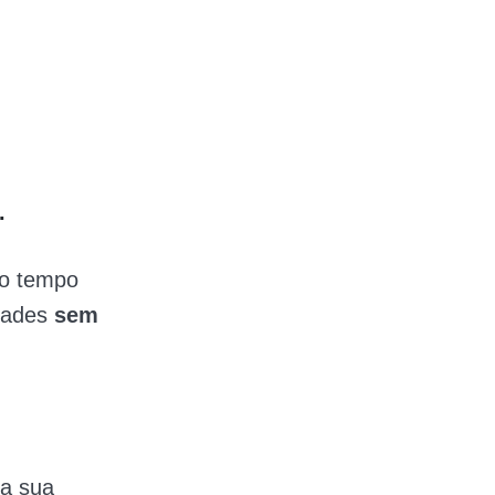
.
do tempo
idades
sem
 a sua