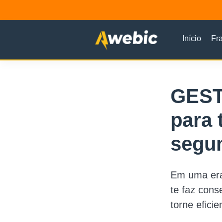
Início
Fr
GEST
para 
segu
Em uma era 
te faz cons
torne eficie