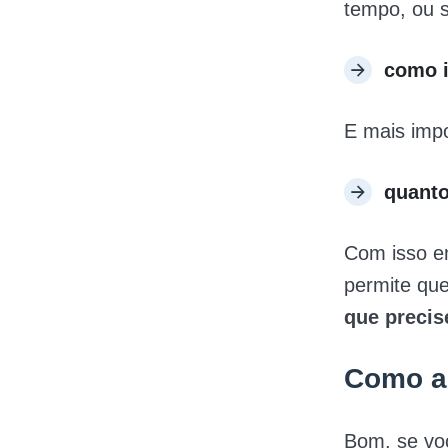
tempo, ou s
como i
E mais impo
quanto
Com isso e
permite que
que precis
Como as
Bom, se voc