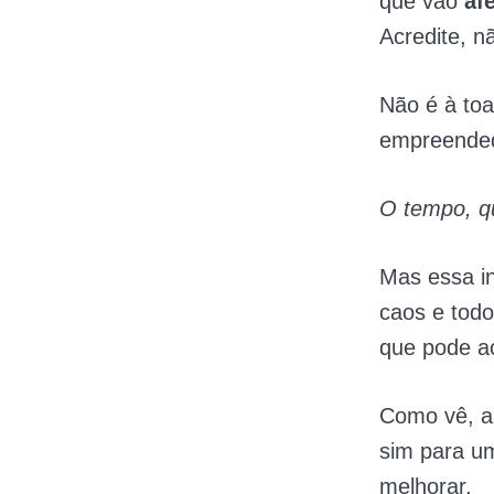
que vão
af
Acredite, n
Não é à to
empreended
O tempo, qu
Mas essa in
caos e todo
que pode a
Como vê, a 
sim para um
melhorar.