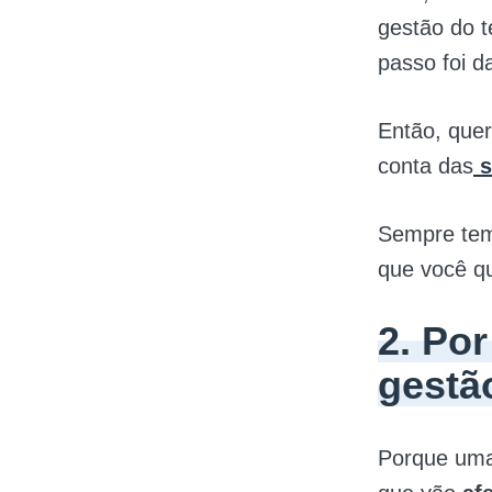
gestão do t
passo foi d
Então, quer
conta das
s
Sempre tem
que você q
2. Po
gestã
Porque uma