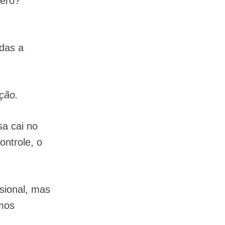
gero?
das a
ção.
a cai no
ontrole, o
sional, mas
emos