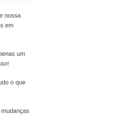
ue nossa
as em
 apenas um
sso!
udo o que
as mudanças