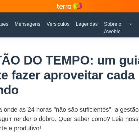
ases
Mensagens
Versículos
Legendas
Sobre o
Awebic
ÃO DO TEMPO: um gui
te fazer aproveitar cada
ndo
onde as 24 horas "não são suficientes", a gestã
eguir render o dobro. Quer saber como? Leia noss
nte e produtivo!