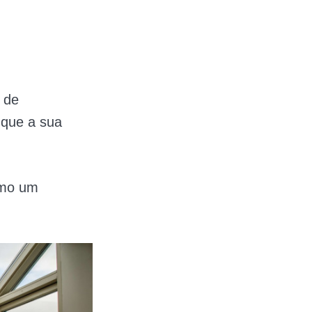
 de
a que a sua
omo um