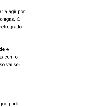
 a agir por
colegas. O
 retrógrado
ade
e
las com o
so vai ser
 que pode