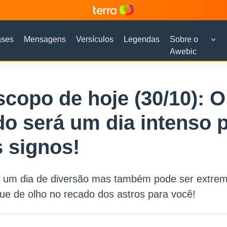
ases
Mensagens
Versículos
Legendas
Sobre o
Awebic
copo de hoje (30/10): O
o será um dia intenso 
 signos!
 um dia de diversão mas também pode ser extre
que de olho no recado dos astros para você!