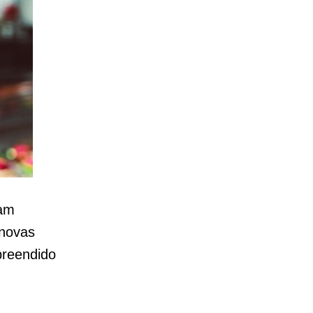
mam
 novas
preendido