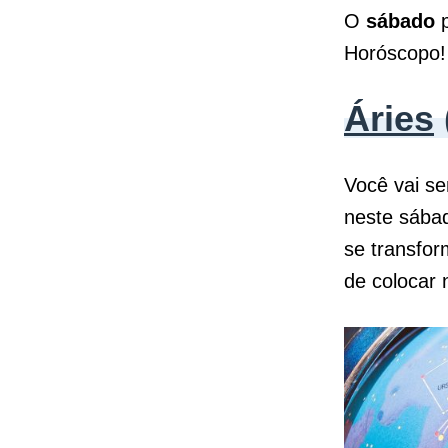
O
sábado
p
Horóscopo!
Áries
Você vai se
neste sábad
se transfor
de colocar 