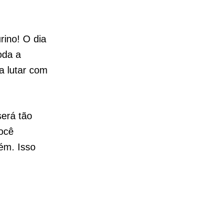
rino! O dia
oda a
a lutar com
erá tão
você
uém. Isso