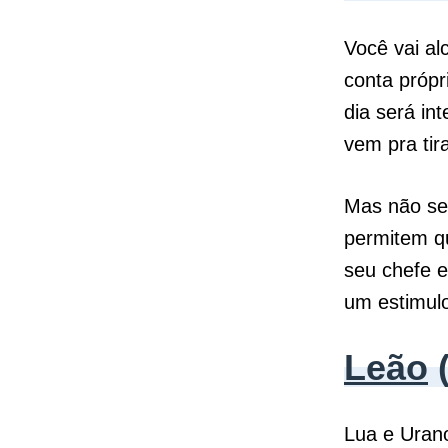
Você vai al
conta própr
dia será in
vem pra tira
Mas não se
permitem qu
seu chefe e
um estimulo
Leão
(
Lua e Uran