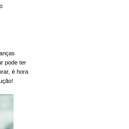
o
nanças
r pode ter
rar, é hora
lução!