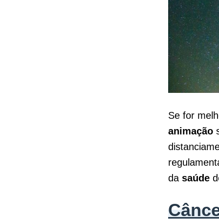
Se for melh
animação
s
distanciame
regulamenta
da
saúde
do
Cânce