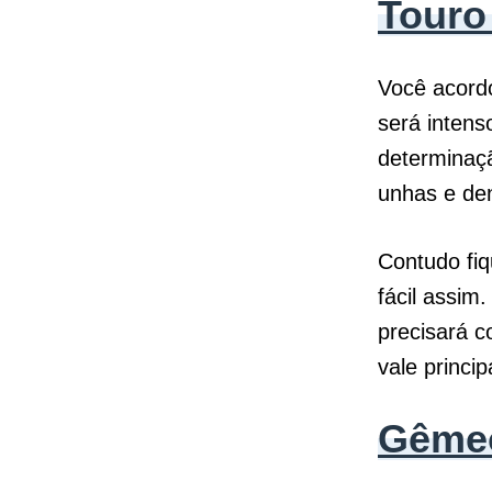
Tour
Você acordo
será intens
determinaçã
unhas e den
Contudo fiq
fácil assim
precisará c
vale princi
Gême