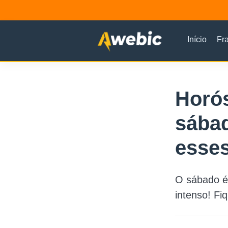
Início
Fr
Horós
sábad
esses
O sábado é
intenso! Fi