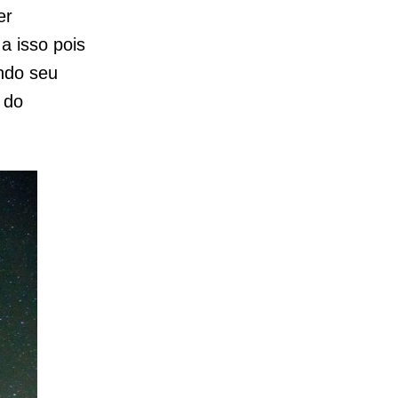
er
a isso pois
endo seu
 do