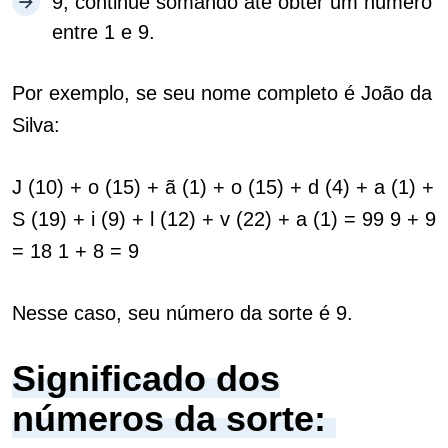
9, continue somando até obter um número
entre 1 e 9.
Por exemplo, se seu nome completo é João da
Silva:
J (10) + o (15) + ã (1) + o (15) + d (4) + a (1) +
S (19) + i (9) + l (12) + v (22) + a (1) = 99 9 + 9
= 18 1 + 8 = 9
Nesse caso, seu número da sorte é 9.
Significado dos
números da sorte: